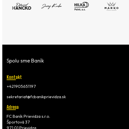
Spolu sme Baník
Kontakt
+421905651197
sekretariat@fcbanikprievidza.sk
Adresa
FC Baník Prievidza s.r.o.
Športová 37
971 01 Prievidza