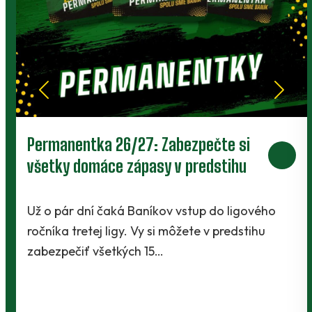
 Zabezpečte si
Prievidza postúpila do
y v predstihu
V Kanianke rozhodol z 
závere Jibril
kov vstup do ligového
si môžete v predstihu
Baníci vstúpili do ostrej
…
Slovnaft Cupu, keď vyce
Kanianky na menšie "de