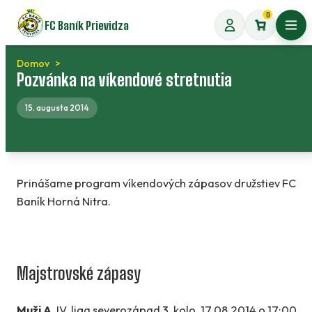
Preskočiť
0
FC Baník Prievidza
na
Otvo
obsah
Domov
Pozvánka na víkendové stretnutia
15. augusta 2014
Prinášame program víkendových zápasov družstiev FC
Baník Horná Nitra.
Majstrovské zápasy
Muži A
, IV. liga severozápad 3. kolo, 17.08.2014 o 17:00