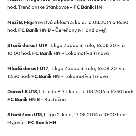
hod: Trenčianske Stankovce –
FC Baník HN
Muži B
, Majstrovstvá oblasti 3. kolo, 16.08.2014 o 16:30
hod:
FC Baník HN B
– Čereňany (v Handlovej)
Starší dorast U19
, II. liga Západ 3. kolo, 16.08.2014 o
10:00 hod:
FC Baník HN
– Lokomotíva Trnava
Mladší dorast U17
, II. liga Západ 3. kolo, 16.08.2014 o
12:30 hod:
FC Baník HN
– Lokomotíva Trnava
Dorast B U18
, I. trieda PD 1. kolo, 16.08.2014 o 14:30 hod:
FC Baník HN B
– Ráztočno
Starší žiaci U15
, I. liga 2. kolo, 17.08.2014 o 10:00 hod:
Myjava –
FC Baník HN