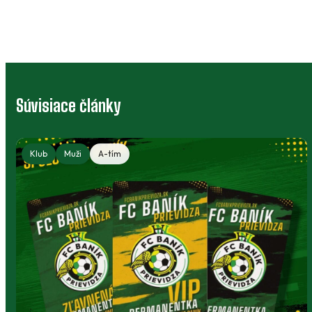
Súvisiace články
Klub
Muži
A-tím