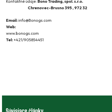
Kontaktné údaje:
Bono Trading, spol. s.r.o.
Chrenovec-Brusno 395 , 972 32
Email:
info@Bonogs.com
Web:
www.bonog
Tel:
+421/905854451
Súvisiace články