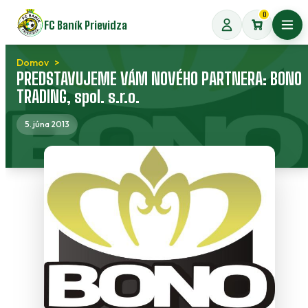
Preskočiť
0
FC Baník Prievidza
na
Otvo
obsah
Domov
PREDSTAVUJEME VÁM NOVÉHO PARTNERA: BONO
TRADING, spol. s.r.o.
5. júna 2013