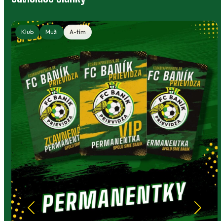
Klub
Muži
A-tím