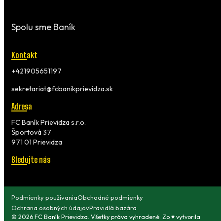
Spolu sme Baník
Kontakt
+421905651197
sekretariat@fcbanikprievidza.sk
Adresa
FC Baník Prievidza s.r.o.
Športová 37
971 01 Prievidza
Sledujte nás
Podmienky používania
Obchodné podmienky
Ochrana osobných údajov
Pravidlá bazára
© 2026 FC Baník Prievidza. Všetky práva vyhradené. Zo ♥ vytvorila