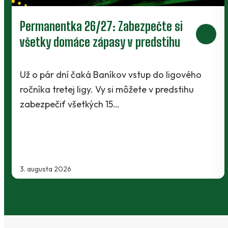
Prievidza postúpila do 2. kola pohára.
V Kanianke rozhodol z penalty v
závere Jibril
ho
Baníci vstúpili do ostrej sezóny súbojom 1. ko
Slovnaft Cupu, keď vycestovali do neďaleke
Kanianky na menšie "derby". Takmer 700…
2. augusta 2026