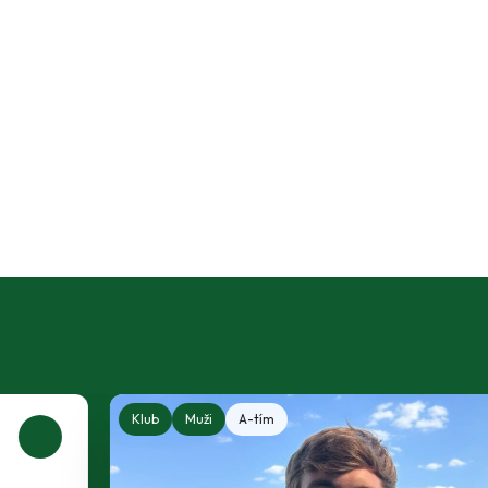
Klub
Muži
A-tím