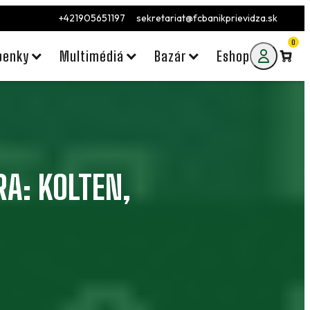
+421905651197
sekretariat@fcbanikprievidza.sk
0
penky
Multimédiá
Bazár
Eshop
A: KOLTEN,