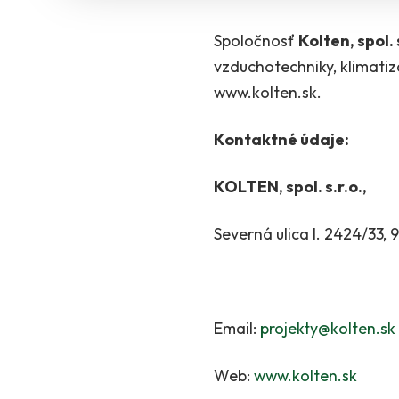
Spoločnosť
Kolten, spol. s
vzduchotechniky, klimatizá
www.kolten.sk.
Kontaktné údaje:
KOLTEN, spol. s.r.o.,
Severná ulica I. 2424/33, 
Email:
projekty@kolten.sk
Web:
www.kolten.sk