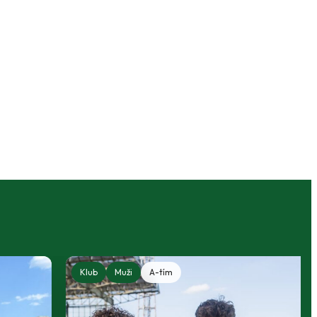
Klub
Muži
A-tím