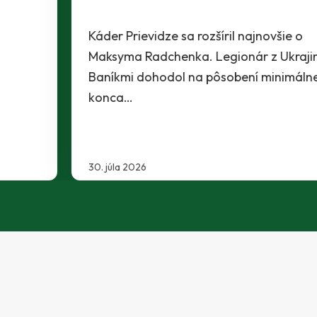
Káder Prievidze sa rozšíril najnovšie o
Maksyma Radchenka. Legionár z Ukrajiny sa s
Baníkmi dohodol na pôsobení minimálne do
konca…
30. júla 2026