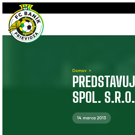
Preskočiť
na
obsah
Domov
PREDSTAVUJ
SPOL. S.R.O.
14. marca 2013