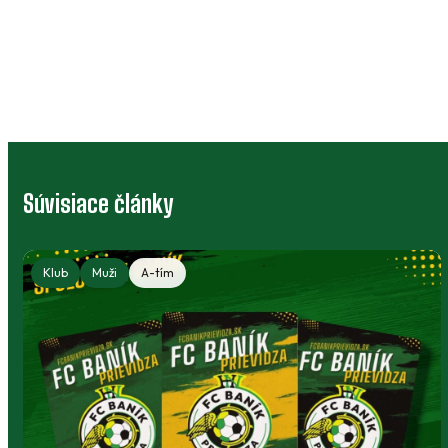
Súvisiace články
Klub
Muži
A-tím