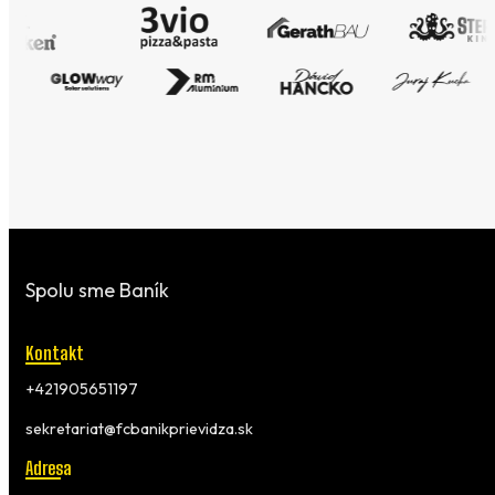
Spolu sme Baník
Kontakt
+421905651197
sekretariat@fcbanikprievidza.sk
Adresa