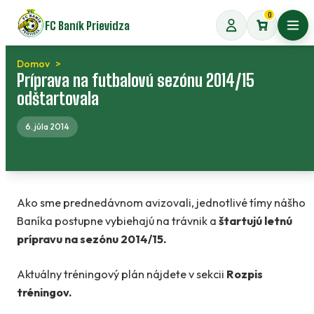
Preskočiť
0
FC Baník Prievidza
na
Otvo
obsah
Domov
Príprava na futbalovú sezónu 2014/15
odštartovala
6. júla 2014
Ako sme prednedávnom avizovali, jednotlivé tímy nášho
Baníka postupne vybiehajú na trávnik a
štartujú letnú
prípravu na sezónu 2014/15.
Aktuálny tréningový plán nájdete v sekcii
Rozpis
tréningov.