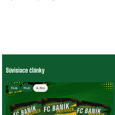
Súvisiace články
Klub
Muži
A-tím