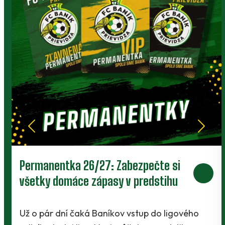
Prievidza postúpila do 2. kola pohára.
V Kanianke rozhodol z penalty v
závere Jibril
o