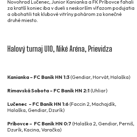
Novohrad Lučenec, Junior Kanianka a FK Príbovce ťahali
za kratší koniec iba v dueli s neskorším víťazom podujatia
a obohatili tak klubové vitríny pohárom za konečné
druhé miesto.
Halový turnaj U10, Niké Aréna, Prievidza
Kanianka – FC Baník HN 1:3
(Gendiar, Horvát, Halaška)
Rimavská Sobota – FC Baník HN 2:1
(Uhliar)
Lučenec
– FC Baník HN 1:6
(Faccin 2, Machajdík,
Halaška, Gendiar, Dzurík)
Príbovce –
FC Baník HN 0:7
(Halaška 2, Gendiar, Perniš,
Dzurík, Kacina, Varačka)