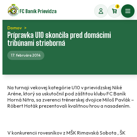
Preskočiť
0
FC Baník Prievidza
na
Otvo
obsah
Domov
Prípravka U10 skončila pred domácimi
tribúnami strieborná
17. februára 2014
Na turnaji vekovej kategórie U10 v prievidzskej Niké
Aréne, ktorý sa uskutočnil pod záštitou klubu FC Baník
Horná Nitra, sa zverenci trénerskej dvojice Miloš Pavlák –
Róbert Hoták prezentovali kvalitnou hrou a nasadením.
V konkurencii rovesníkov z MŠK Rimavská Sobota , ŠK