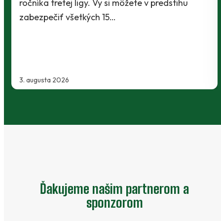
Baníci vstúpili do ostrej sezóny súbojom 1. kol
Slovnaft Cupu, keď vycestovali do neďalekej
Kanianky na menšie "derby". Takmer 700…
2. augusta 2026
Ďakujeme našim partnerom a
sponzorom