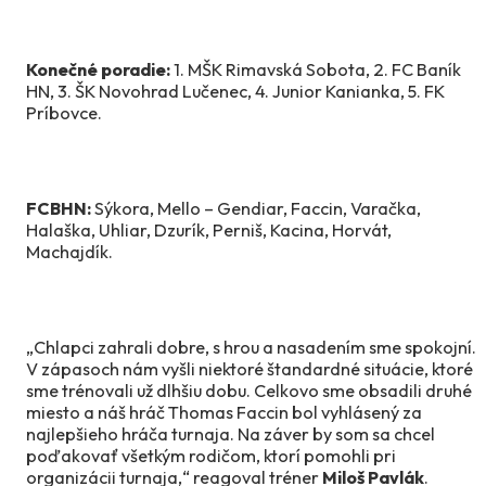
Konečné poradie:
1. MŠK Rimavská Sobota, 2. FC Baník
HN, 3. ŠK Novohrad Lučenec, 4. Junior Kanianka, 5. FK
Príbovce.
FCBHN:
Sýkora, Mello – Gendiar, Faccin, Varačka,
Halaška, Uhliar, Dzurík, Perniš, Kacina, Horvát,
Machajdík.
„Chlapci zahrali dobre, s hrou a nasadením sme spokojní.
V zápasoch nám vyšli niektoré štandardné situácie, ktoré
sme trénovali už dlhšiu dobu. Celkovo sme obsadili druhé
miesto a náš hráč Thomas Faccin bol vyhlásený za
najlepšieho hráča turnaja. Na záver by som sa chcel
poďakovať všetkým rodičom, ktorí pomohli pri
organizácii turnaja,“ reagoval tréner
Miloš Pavlák
.