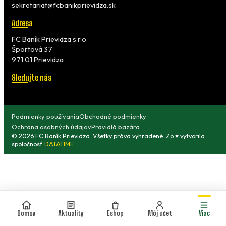
sekretariat@fcbanikprievidza.sk
Adresa
FC Baník Prievidza s.r.o.
Športová 37
971 01 Prievidza
Sledujte nás
Podmienky používania
Obchodné podmienky
Ochrana osobných údajov
Pravidlá bazára
© 2026 FC Baník Prievidza. Všetky práva vyhradené. Zo ♥ vytvorila
spoločnosť
DATATIME
Domov
Aktuality
Eshop
Môj účet
Viac