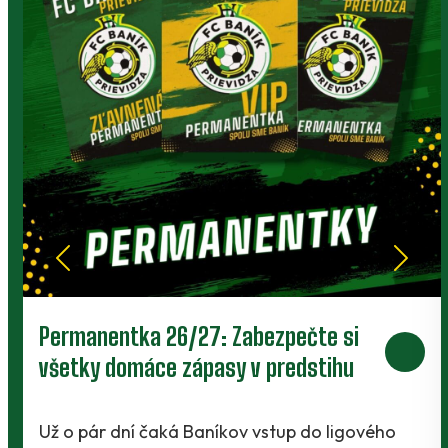
Prievidza postúpila do 2. kola pohára.
V Kanianke rozhodol z penalty v
závere Jibril
o