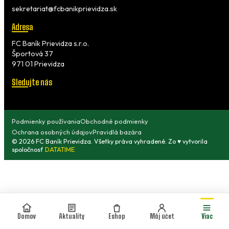
sekretariat@fcbanikprievidza.sk
Adresa
FC Baník Prievidza s.r.o.
Športová 37
971 01 Prievidza
Sledujte nás
Podmienky používania
Obchodné podmienky
Ochrana osobných údajov
Pravidlá bazára
© 2026 FC Baník Prievidza. Všetky práva vyhradené. Zo ♥ vytvorila
spoločnosť
DATATIME
Domov
Aktuality
Eshop
Môj účet
Viac