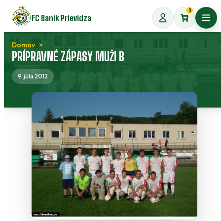
Preskočiť
0
FC Baník Prievidza
na
Otvo
obsah
Domov
PRÍPRAVNÉ ZÁPASY MUŽI B
9. júla 2012