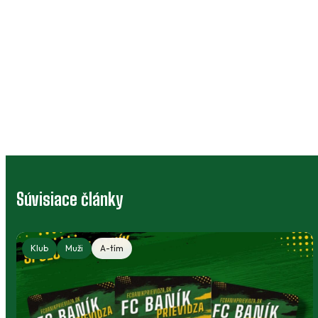
Súvisiace články
Klub
Muži
A-tím