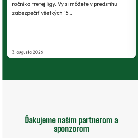
Baníci vstúpili do ostrej sezóny súbojom 1. kol
Slovnaft Cupu, keď vycestovali do neďalekej
Kanianky na menšie "derby". Takmer 700…
2. augusta 2026
Ďakujeme našim partnerom a
sponzorom