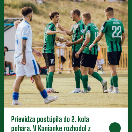
Piaty legionár do partie. Za Baník
bude hrať ofenzívny stredopoliar