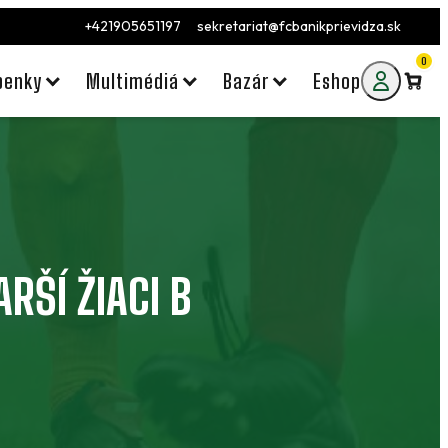
+421905651197
sekretariat@fcbanikprievidza.sk
0
penky
Multimédiá
Bazár
Eshop
RŠÍ ŽIACI B