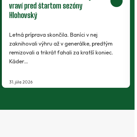
Tesne pred štartom novej sezóny presvedčili
realizačný tím traja mladíci - Maroš Lahký,
Filip Krpelan a Ľudovít Lenhart. Prví dvaja…
29. júla 2026