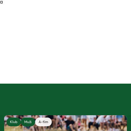
a
Klub
Muži
A-tím