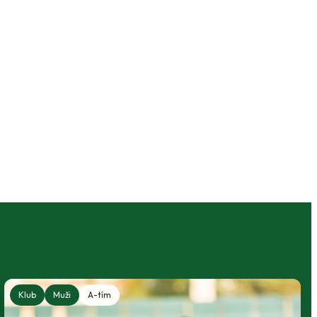
Klub
Muži
A-tím