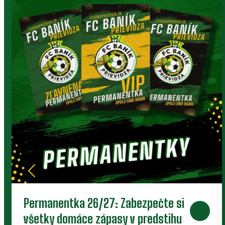
poslúžiť ďalej
Deti rastú, no športové oblečenie a vybavenie
môžu dobre poslúžiť niekomu ďalšiemu.
Klubový bazár prepája rodičov, členov a ľudí
okolo Baníka.