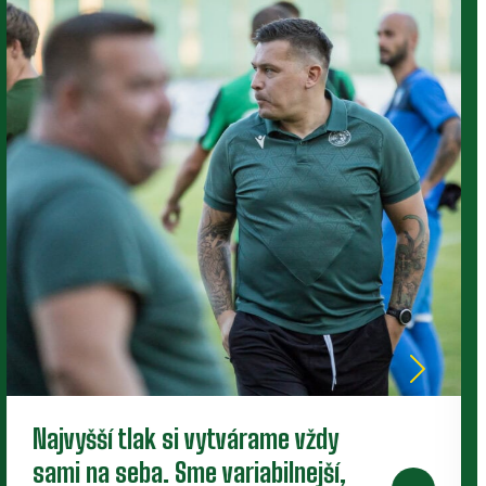
Nové zmluvy pre trojicu
perspektívnych dorastencov