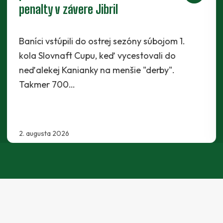
Radchenko
Káder Prievidze sa rozšíril najnovšie o
Maksyma Radchenka. Legionár z Ukrajiny sa s
Baníkmi dohodol na pôsobení minimálne do
konca…
30. júla 2026