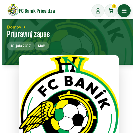
Preskočiť
0
FC Baník Prievidza
na
Otvo
obsah
Domov
Prípravný zápas
10. júla 2017
Muži