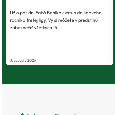
závere Jibril
o
Baníci vstúpili do ostrej sezóny súbojom 1. kol
Slovnaft Cupu, keď vycestovali do neďalekej
Kanianky na menšie "derby". Takmer 700…
2. augusta 2026