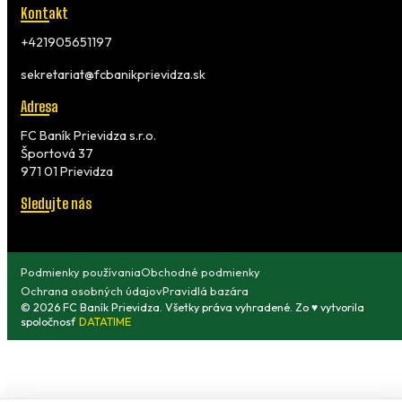
Kontakt
+421905651197
sekretariat@fcbanikprievidza.sk
Adresa
FC Baník Prievidza s.r.o.
Športová 37
971 01 Prievidza
Sledujte nás
Podmienky používania
Obchodné podmienky
Ochrana osobných údajov
Pravidlá bazára
© 2026 FC Baník Prievidza. Všetky práva vyhradené. Zo ♥ vytvorila
spoločnosť
DATATIME