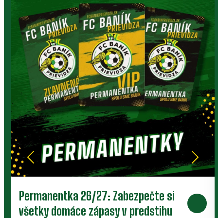
Prievidza postúpila do 2. kola pohára.
V Kanianke rozhodol z penalty v