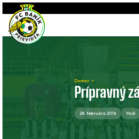
Preskočiť
na
obsah
Domov
Prípravný z
28. februára 2016
Muži