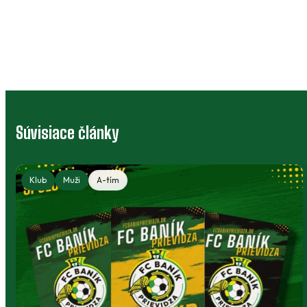
Súvisiace články
Klub
Muži
A-tím