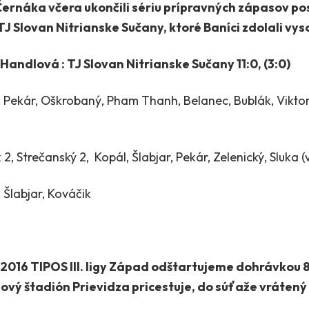
Černáka včera ukončili sériu prípravných zápasov 
 Slovan Nitrianske Sučany, ktoré Baníci zdolali vyso
Handlová : TJ Slovan Nitrianske Sučany 11:0, (3:0)
 Pekár, Oškrobaný, Pham Thanh, Belanec, Bublák, Viktory
2, Strečanský 2, Kopál, Šlabjar, Pekár, Zelenický, Sluka (
 Šlabjar, Kováčik
016 TIPOS III. ligy Západ odštartujeme dohrávkou 8. 
lový štadión Prievidza pricestuje, do súťaže vrátený