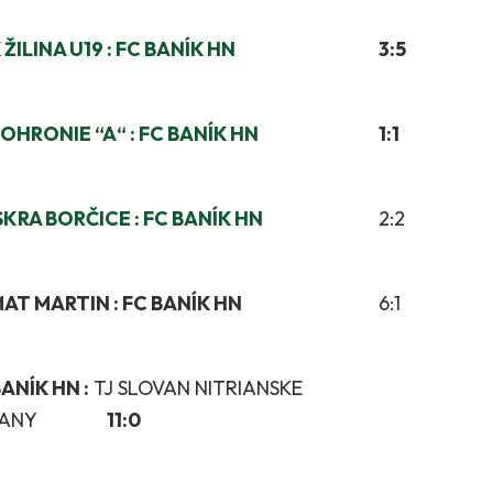
ŽILINA U19 :
FC BANÍK HN
3:5
POHRONIE “A“ :
FC BANÍK HN
1:1
ISKRA BORČICE :
FC BANÍK HN
2:2
AT MARTIN :
FC BANÍK HN
6:1
ANÍK HN :
TJ SLOVAN NITRIANSKE
UČANY
11:0