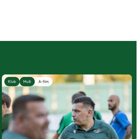
Klub
Muži
A-tím