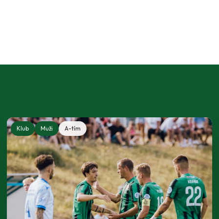
Klub
Muži
A-tím