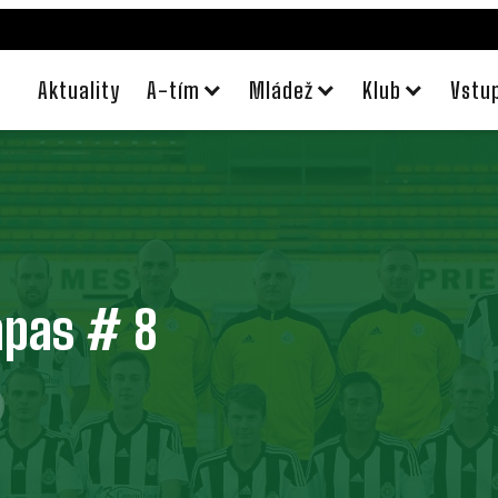
Aktuality
A-tím
Mládež
Klub
Vstu
ápas # 8