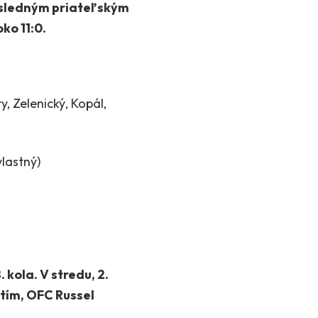
posledným priateľským
ko 11:0.
, Zelenický, Kopál,
vlastný)
kola. V stredu, 2.
 tím, OFC Russel