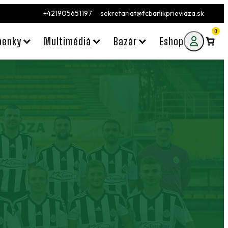
+421905651197
sekretariat@fcbanikprievidza.sk
0
penky
Multimédiá
Bazár
Eshop