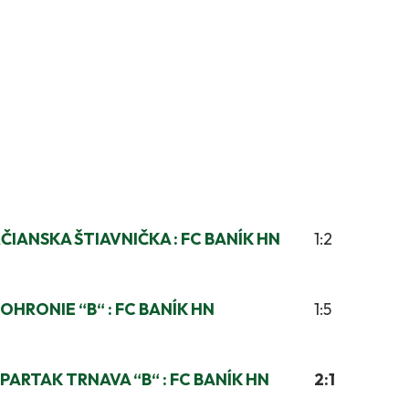
ČIANSKA ŠTIAVNIČKA : FC BANÍK HN
1:2
POHRONIE “B“ : FC BANÍK HN
1:5
SPARTAK TRNAVA “B“ :
FC BANÍK HN
2:1