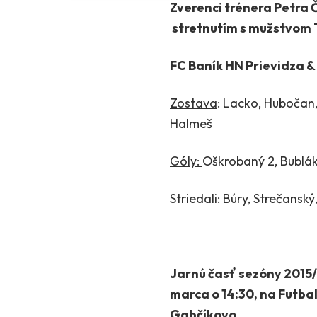
Zverenci trénera Petra 
stretnutím s mužstvom TJ
FC Baník HN Prievidza & 
Zostava
: Lacko, Hubočan,
Halmeš
Góly:
Oškrobaný 2, Bublák 
Striedali:
Búry, Strečanský,
Jarnú časť sezóny 2015/2
marca o 14:30, na Futba
Gabčíkovo.