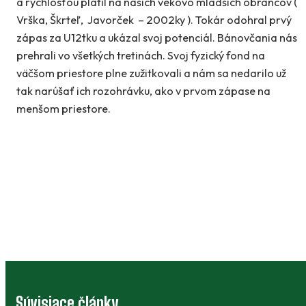
a rýchlosťou platil na našich vekovo mladších obrancov (
Vrška, Škrteľ, Javorček – 2002ky ). Tokár odohral prvý
zápas za U12tku a ukázal svoj potenciál. Bánovčania nás
prehrali vo všetkých tretinách. Svoj fyzický fond na
väčšom priestore plne zužitkovali a nám sa nedarilo už
tak narúšať ich rozohrávku, ako v prvom zápase na
menšom priestore.
Súvisiace články