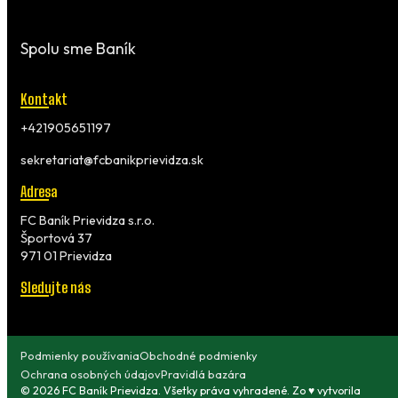
Spolu sme Baník
Kontakt
+421905651197
sekretariat@fcbanikprievidza.sk
Adresa
FC Baník Prievidza s.r.o.
Športová 37
971 01 Prievidza
Sledujte nás
Podmienky používania
Obchodné podmienky
Ochrana osobných údajov
Pravidlá bazára
© 2026 FC Baník Prievidza. Všetky práva vyhradené. Zo ♥ vytvorila