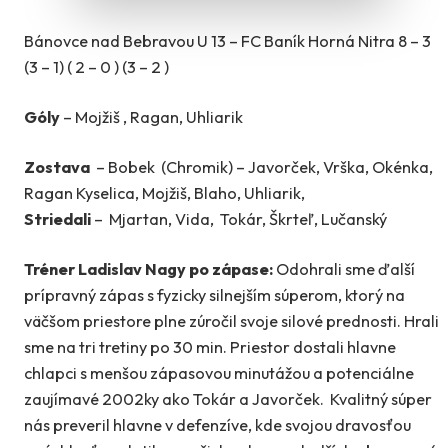
Bánovce nad Bebravou U 13 – FC Baník Horná Nitra 8 – 3
(3 – 1) ( 2 – 0 ) (3 – 2 )
Góly
– Mojžiš , Ragan, Uhliarik
Zostava
– Bobek (Chromik) – Javorček, Vrška, Okénka,
Ragan Kyselica, Mojžiš, Blaho, Uhliarik,
Striedali
– Mjartan, Vida, Tokár, Škrteľ, Lučanský
Tréner Ladislav Nagy po zápase:
Odohrali sme ďalší
prípravný zápas s fyzicky silnejším súperom, ktorý na
väčšom priestore plne zúročil svoje silové prednosti. Hrali
sme na tri tretiny po 30 min. Priestor dostali hlavne
chlapci s menšou zápasovou minutážou a potenciálne
zaujímavé 2002ky ako Tokár a Javorček. Kvalitný súper
nás preveril hlavne v defenzíve, kde svojou dravosťou