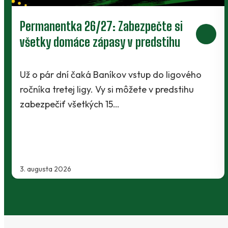
Prievidza postúpila do 2. kola pohára.
V Kanianke rozhodol z penalty v
závere Jibril
o
Baníci vstúpili do ostrej sezóny súbojom 1. kol
Slovnaft Cupu, keď vycestovali do neďalekej
Kanianky na menšie "derby". Takmer 700…
2. augusta 2026