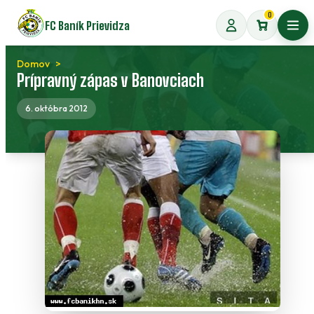
Preskočiť
0
FC Baník Prievidza
na
Otvo
obsah
Domov
Prípravný zápas v Banovciach
6. októbra 2012