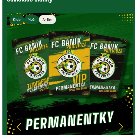
Klub
Muži
A-tím