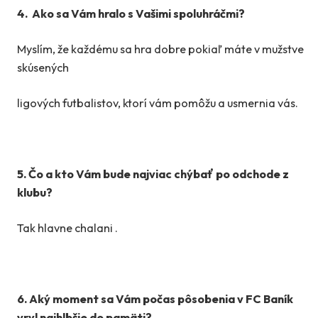
4. Ako sa Vám hralo s Vašimi spoluhráčmi?
Myslím, že každému sa hra dobre pokiaľ máte v mužstve
skúsených
ligových futbalistov, ktorí vám pomôžu a usmernia vás.
5. Čo a kto Vám bude najviac chýbať po odchode z
klubu?
Tak hlavne chalani .
6. Aký moment sa Vám počas pôsobenia v FC Baník
vryl najhlbšie do pamäti?