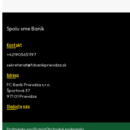
Spolu sme Baník
Kontakt
+421905651197
sekretariat@fcbanikprievidza.sk
Adresa
FC Baník Prievidza s.r.o.
Športová 37
971 01 Prievidza
Sledujte nás
Podmienky používania
Obchodné podmienky