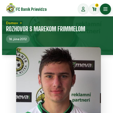
Preskočiť
0
FC Baník Prievidza
na
Otvo
obsah
Domov
ROZHOVOR S MAREKOM FRIMMELOM
16. júna 2012