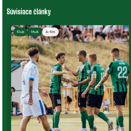
Súvisiace články
Klub
Muži
A-tím