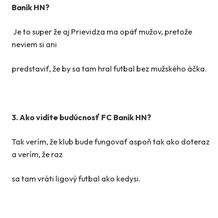
Baník HN?
Je to super že aj Prievidza ma opäť mužov, pretože
neviem si ani
predstaviť, že by sa tam hral futbal bez mužského áčka.
3. Ako vidíte budúcnosť FC Baník HN?
Tak verím, že klub bude fungovať aspoň tak ako doteraz
a verím, že raz
sa tam vráti ligový futbal ako kedysi.