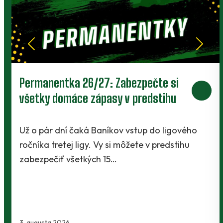
i
Prievidza postúpila do 2. kola pohár
u
V Kanianke rozhodol z penalty v
závere Jibril
gového
stihu
Baníci vstúpili do ostrej sezóny súbojom 
Slovnaft Cupu, keď vycestovali do neďa
Kanianky na menšie "derby". Takmer 7
2. augusta 2026