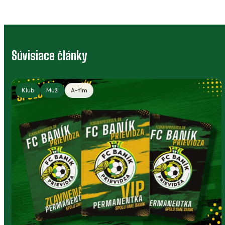
Súvisiace články
Klub
Muži
A-tím