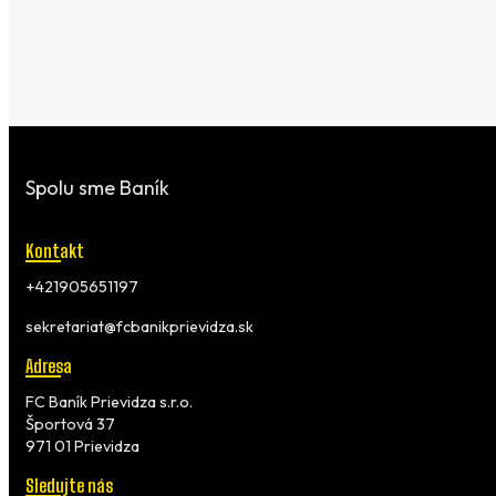
Spolu sme Baník
Kontakt
+421905651197
sekretariat@fcbanikprievidza.sk
Adresa
FC Baník Prievidza s.r.o.
Športová 37
971 01 Prievidza
Sledujte nás