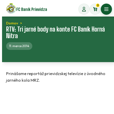
Preskočiť
0
FC Baník Prievidza
na
Otvo
obsah
Domov
RTV: Tri jarné body na konte FC Baník Horná
Nitra
11. marca 2014
Prinášame reportáž prievidzskej televízie z úvodného
jarného kola MRZ.