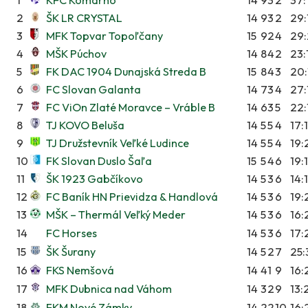
2
ŠK LR CRYSTAL
14
9
3
2
29:
3
MFK Topvar Topoľčany
15
9
2
4
29
4
MŠK Púchov
14
8
4
2
23:
5
FK DAC 1904 Dunajská Streda B
15
8
4
3
20:
6
FC Slovan Galanta
14
7
3
4
27:
7
FC ViOn Zlaté Moravce – Vráble B
14
6
3
5
22:
8
TJ KOVO Beluša
14
5
5
4
17:
9
TJ Družstevník Veľké Ludince
14
5
5
4
19:
10
FK Slovan Duslo Šaľa
15
5
4
6
19:
11
ŠK 1923 Gabčíkovo
14
5
3
6
14:
12
FC Baník HN Prievidza & Handlová
14
5
3
6
19:
13
MŠK – Thermál Veľký Meder
14
5
3
6
16:
14
FC Horses
14
5
3
6
17:
15
ŠK Šurany
14
5
2
7
25:
16
FKS Nemšová
14
4
1
9
16:
17
MFK Dubnica nad Váhom
14
3
2
9
13:
18
FKM Nové Zámky
14
2
2
10
16: