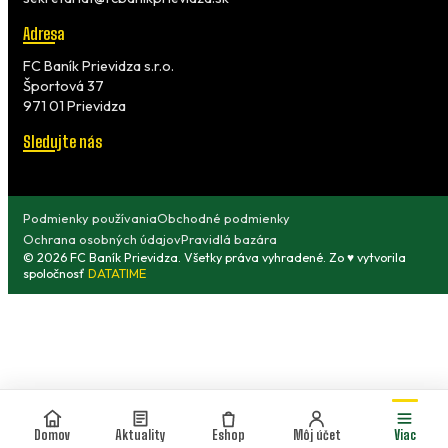
Adresa
FC Baník Prievidza s.r.o.
Športová 37
971 01 Prievidza
Sledujte nás
Podmienky používania
Obchodné podmienky
Ochrana osobných údajov
Pravidlá bazára
© 2026 FC Baník Prievidza. Všetky práva vyhradené. Zo ♥ vytvorila
spoločnosť
DATATIME
Domov
Aktuality
Eshop
Môj účet
Viac