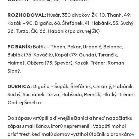
ROZHODOVAL:
Husár, 350 divákov. ŽK: 10. Thanh, 49.
Kozák – 90. Digaňa, 68. Štefánek, 41. Habánik, 53. Suchý,
26. Turza, ČK: 66. Habánik (po druhej ŽK)
FC BANÍK:
Bolfík – Thanh, Pekár, Urbanič, Belanec,
Bublák (76. Kováčik), Kopál (79. Gunda), Turančík,
Halmeš, Obžera (73. Spevár), Kozák. Tréner: Roman
Slaný.
DUBNICA:
Digaňa – Šupák, Štefánek, Chromý, Habánik,
Suchý, Suchánek, Turza, Habšuda, Remšík, Hlatký. Tréner:
Ondrej Šmelko.
Do zápasu vstúpili aktívnejšie Baníci a hneď na začiatku
zápasu mali šancu, ktorú nepremenili. Vzápätí mohol
prísť trest, keď malú domov vystihol útočník a brankárovi