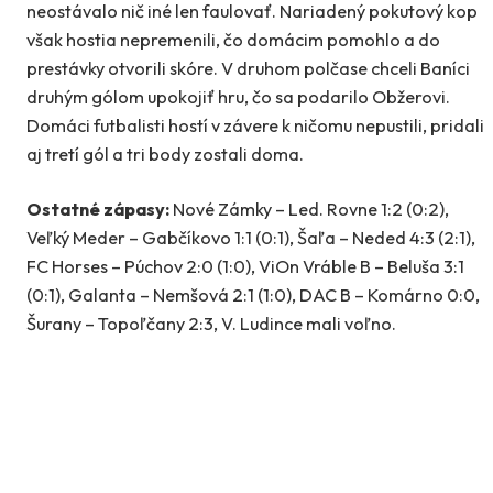
neostávalo nič iné len faulovať. Nariadený pokutový kop
však hostia nepremenili, čo domácim pomohlo a do
prestávky otvorili skóre. V druhom polčase chceli Baníci
druhým gólom upokojiť hru, čo sa podarilo Obžerovi.
Domáci futbalisti hostí v závere k ničomu nepustili, pridali
aj tretí gól a tri body zostali doma.
Ostatné zápasy:
Nové Zámky – Led. Rovne 1:2 (0:2),
Veľký Meder – Gabčíkovo 1:1 (0:1), Šaľa – Neded 4:3 (2:1),
FC Horses – Púchov 2:0 (1:0), ViOn Vráble B – Beluša 3:1
(0:1), Galanta – Nemšová 2:1 (1:0), DAC B – Komárno 0:0,
Šurany – Topoľčany 2:3, V. Ludince mali voľno.