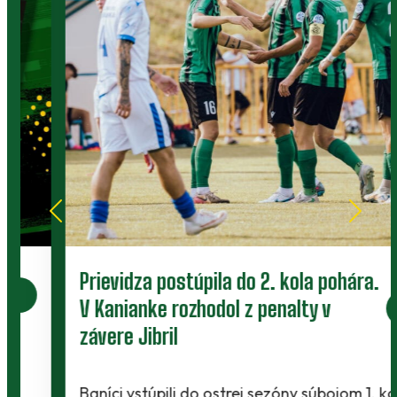
Prievidza postúpila do 2. kola pohára.
V Kanianke rozhodol z penalty v
závere Jibril
Baníci vstúpili do ostrej sezóny súbojom 1. kola