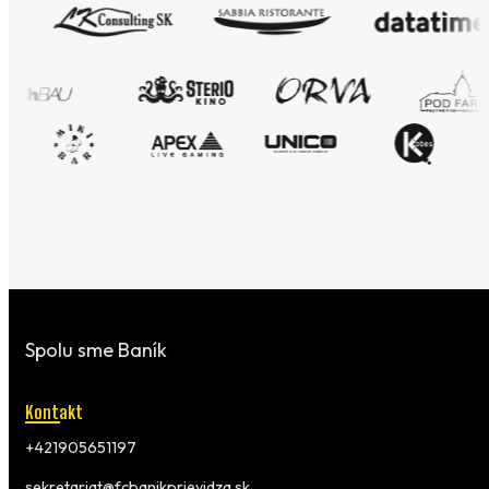
Spolu sme Baník
Kontakt
+421905651197
sekretariat@fcbanikprievidza.sk