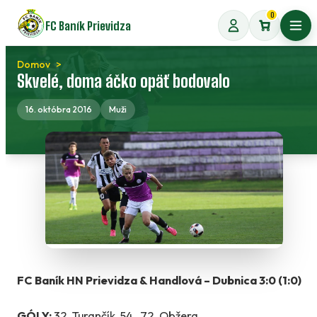
Preskočiť
0
FC Baník Prievidza
na
Otvo
obsah
Domov
Skvelé, doma áčko opäť bodovalo
16. októbra 2016
Muži
FC Baník HN Prievidza & Handlová – Dubnica 3:0 (1:0)
GÓLY:
32. Turančík, 54., 72. Obžera.