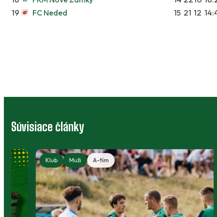
19
FC Neded
15
2
1
12
14:
Súvisiace články
Klub
Muži
A-tím