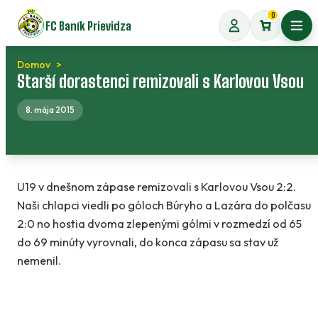
Preskočiť
0
FC Baník Prievidza
na
Otvo
obsah
Domov
Starší dorastenci remizovali s Karlovou Vsou
8. mája 2015
U19 v dnešnom zápase remizovali s Karlovou Vsou 2:2.
Naši chlapci viedli po góloch Búryho a Lazára do polčasu
2:0 no hostia dvoma zlepenými gólmi v rozmedzí od 65
do 69 minúty vyrovnali, do konca zápasu sa stav už
nemenil.