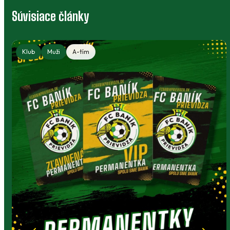
Súvisiace články
Klub
Muži
A-tím