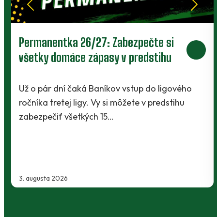
Prievidza postúpila do 2. kola pohára.
V Kanianke rozhodol z penalty v
závere Jibril
o
Baníci vstúpili do ostrej sezóny súbojom 1. kol
Slovnaft Cupu, keď vycestovali do neďalekej
Kanianky na menšie "derby". Takmer 700…
2. augusta 2026