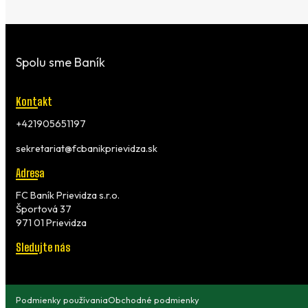
Spolu sme Baník
Kontakt
+421905651197
sekretariat@fcbanikprievidza.sk
Adresa
FC Baník Prievidza s.r.o.
Športová 37
971 01 Prievidza
Sledujte nás
Podmienky používania
Obchodné podmienky