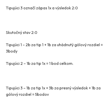
Tipujúci 3 označí zápas 1x a výsledok 2:0
Skutočný stav 2:0
Tipujúci 1 – 2b za tip 1 + 1b za uhádnutý gólový rozdiel =
3body
Tipujúci 2 – 1b za tip 1x = 1 bod celkom.
Tipujúci 3 – 1b za tip 1x + 3b za presný výsledok + 1b za
gólový rozdiel = 5bodov