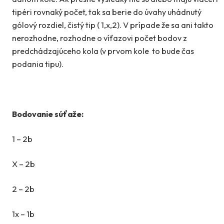
tipéri rovnaký počet, tak sa berie do úvahy uhádnutý
gólový rozdiel, čistý tip ( 1,x,2). V prípade že sa ani takto
nerozhodne, rozhodne o víťazovi počet bodov z
predchádzajúceho kola (v prvom kole to bude čas
podania tipu).
Bodovanie súťaže:
1 – 2b
X – 2b
2 – 2b
1x – 1b