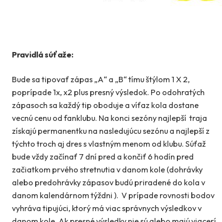
Pravidlá súťaže:
Bude sa tipovať zápas „A“ a „B“ tímu štýlom 1 X 2,
poprípade 1x, x2 plus presný výsledok. Po odohratých
zápasoch sa každý tip oboduje a víťaz kola dostane
vecnú cenu od fanklubu. Na konci sezóny najlepší traja
získajú permanentku na nasledujúcu sezónu a najlepší z
týchto troch aj dres s vlastným menom od klubu. Súťaž
bude vždy začínať 7 dní pred a končiť 6 hodín pred
začiatkom prvého stretnutia v danom kole (dohrávky
alebo predohrávky zápasov budú priradené do kola v
danom kalendárnom týždni ). V prípade rovnosti bodov
vyhráva tipujúci, ktorý má viac správnych výsledkov v
danom kole. Ak presné výsledky nie sú alebo majú viacerí