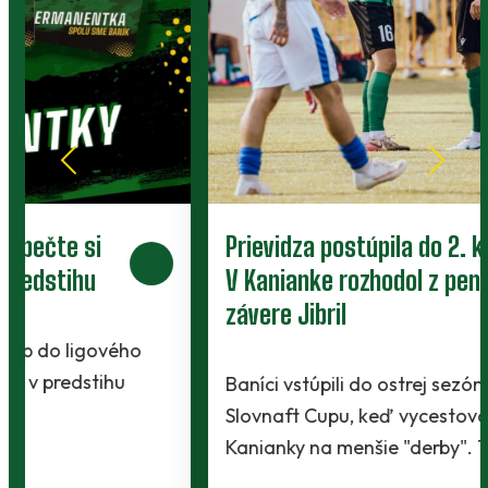
Prievidza postúpila do 2. kola pohára.
V Kanianke rozhodol z penalty v
závere Jibril
Baníci vstúpili do ostrej sezóny súbojom 1. kola
Slovnaft Cupu, keď vycestovali do neďalekej
Kanianky na menšie "derby". Takmer 700…