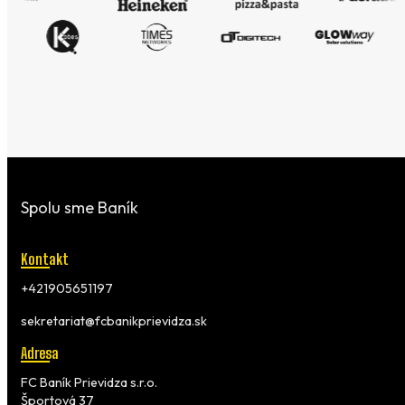
Spolu sme Baník
Kontakt
+421905651197
sekretariat@fcbanikprievidza.sk
Adresa
FC Baník Prievidza s.r.o.
Športová 37