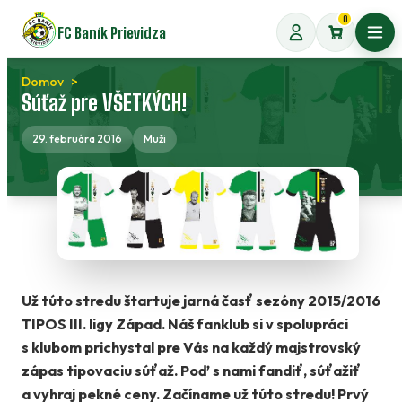
Preskočiť
0
FC Baník Prievidza
na
Otvo
obsah
Domov
Súťaž pre VŠETKÝCH!
29. februára 2016
Muži
Už túto stredu štartuje jarná časť sezóny 2015/2016
TIPOS III. ligy Západ. Náš fanklub si v spolupráci
s klubom prichystal pre Vás na každý majstrovský
zápas tipovaciu súťaž. Poď s nami fandiť, súťažiť
a vyhraj pekné ceny.
Začíname už túto stredu! Prvý