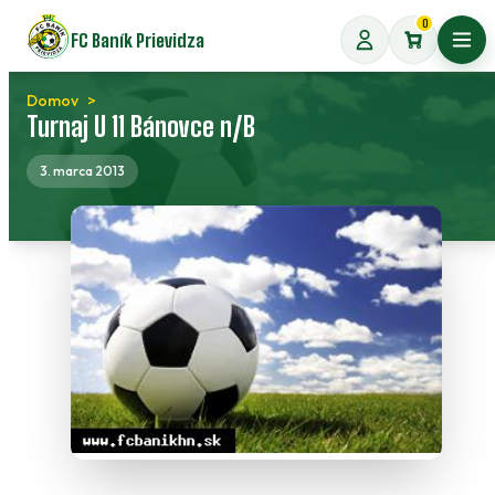
Preskočiť
0
FC Baník Prievidza
na
Otvo
obsah
Domov
Turnaj U 11 Bánovce n/B
3. marca 2013