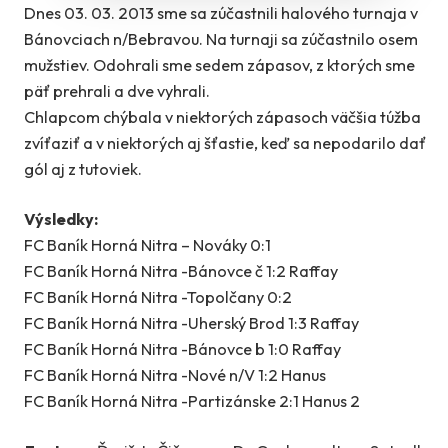
Dnes 03. 03. 2013 sme sa zúčastnili halového turnaja v
Bánovciach n/Bebravou. Na turnaji sa zúčastnilo osem
mužstiev. Odohrali sme sedem zápasov, z ktorých sme
päť prehrali a dve vyhrali.
Chlapcom chýbala v niektorých zápasoch väčšia túžba
zvíťaziť a v niektorých aj šťastie, keď sa nepodarilo dať
gól aj z tutoviek.
Výsledky:
FC Baník Horná Nitra – Nováky 0:1
FC Baník Horná Nitra -Bánovce č 1:2 Raffay
FC Baník Horná Nitra -Topolčany 0:2
FC Baník Horná Nitra -Uherský Brod 1:3 Raffay
FC Baník Horná Nitra -Bánovce b 1:0 Raffay
FC Baník Horná Nitra -Nové n/V 1:2 Hanus
FC Baník Horná Nitra -Partizánske 2:1 Hanus 2