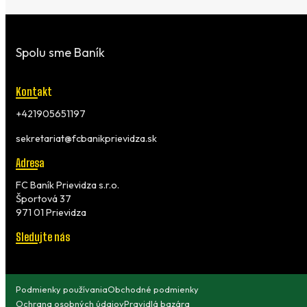
Spolu sme Baník
Kontakt
+421905651197
sekretariat@fcbanikprievidza.sk
Adresa
FC Baník Prievidza s.r.o.
Športová 37
971 01 Prievidza
Sledujte nás
Podmienky používania
Obchodné podmienky
Ochrana osobných údajov
Pravidlá bazára