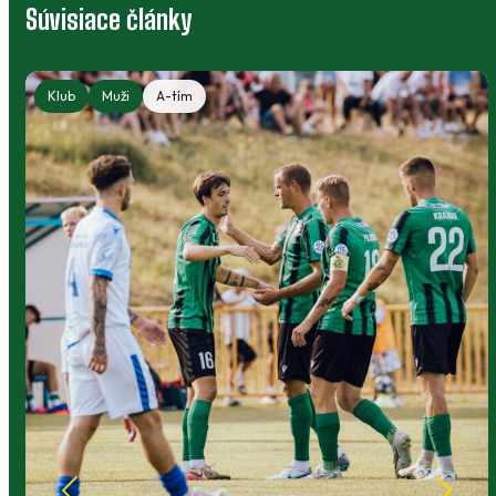
Súvisiace články
Klub
Muži
A-tím