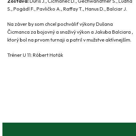
Zostava:
Ďuriš J., Čičmanec D., Gechwandtner S., Ludha
S., Pogádl F., Pavličko A., Raffay T., Hanus D., Balciar J.
Na záver by som chcel pochváliť výkony Dušana
Čicmanca za bojovný a snaživý výkon a Jakuba Balciara ,
ktorý bol na prvom turnaji a patril v mužstve aktívnejším.
Tréner U 11: Róbert Hoták