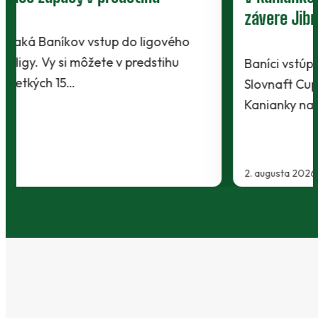
závere Jibril
Baníci vstúpili do ostrej sezóny súbojom 1. kola
Slovnaft Cupu, keď vycestovali do neďalekej
Kanianky na menšie "derby". Takmer 700…
2. augusta 2026
…