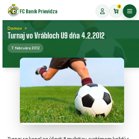
Preskočiť
0
FC Baník Prievidza
na
Otvo
obsah
Domov
Turnaj vo Vrábloch U9 dňa 4.2.2012
7. februára 2012
Turnaj sa konal za účasti 8 mužstiev, systémom každý s