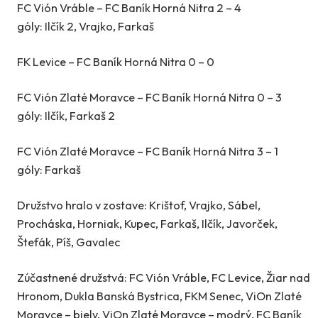
FC Vión Vráble – FC Baník Horná Nitra 2 – 4
góly: Ilčík 2, Vrajko, Farkaš
FK Levice – FC Baník Horná Nitra 0 – 0
FC Vión Zlaté Moravce – FC Baník Horná Nitra 0 – 3
góly: Ilčík, Farkaš 2
FC Vión Zlaté Moravce – FC Baník Horná Nitra 3 – 1
góly: Farkaš
Družstvo hralo v zostave: Krištof, Vrajko, Sábel,
Procháska, Horniak, Kupec, Farkaš, Ilčík, Javorček,
Štefák, Píš, Gavalec
Zúčastnené družstvá: FC Vión Vráble, FC Levice, Žiar nad
Hronom, Dukla Banská Bystrica, FKM Senec, ViOn Zlaté
Moravce – biely, ViOn Zlaté Moravce – modrý, FC Baník