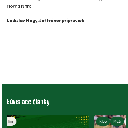
Horná Nitra
Ladislav Nagy, šéftréner prípraviek
Súvisiace články
Klub
Muži
A-tím