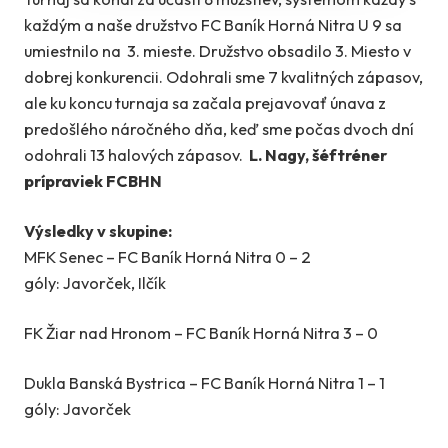
každým a naše družstvo FC Baník Horná Nitra U 9 sa
umiestnilo na 3. mieste. Družstvo obsadilo 3. Miesto v
dobrej konkurencii. Odohrali sme 7 kvalitných zápasov,
ale ku koncu turnaja sa začala prejavovať únava z
predošlého náročného dňa, keď sme počas dvoch dní
odohrali 13 halových zápasov.
L. Nagy, šéftréner
prípraviek FCBHN
Výsledky v skupine:
MFK Senec – FC Baník Horná Nitra 0 – 2
góly: Javorček, Ilčík
FK Žiar nad Hronom – FC Baník Horná Nitra 3 – 0
Dukla Banská Bystrica – FC Baník Horná Nitra 1 – 1
góly: Javorček