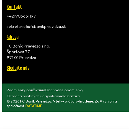
Kontakt
+421905651197
sekretariat@fcbanikprievidza.sk
Adresa
FC Baník Prievidza s.r.o.
Športová 37
971 01 Prievidza
Sledujte nás
Podmienky používania
Obchodné podmienky
Ochrana osobných údajov
Pravidlá bazára
© 2026 FC Baník Prievidza. Všetky práva vyhradené. Zo ♥ vytvorila
spoločnosť
DATATIME