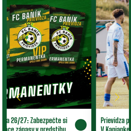
Prievidza postúpila do 2. kola pohára.
V Kanianke rozhodol z penalty v