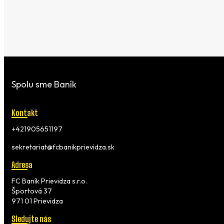
Spolu sme Baník
Kontakt
+421905651197
sekretariat@fcbanikprievidza.sk
Adresa
FC Baník Prievidza s.r.o.
Športová 37
971 01 Prievidza
Sledujte nás