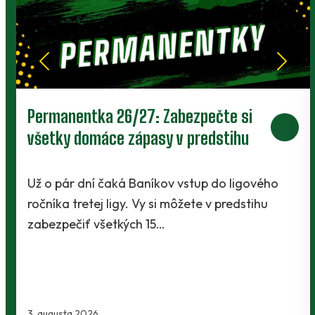
Prievidza postúpila do 2. kola pohára.
V Kanianke rozhodol z penalty v
závere Jibril
o
Baníci vstúpili do ostrej sezóny súbojom 1. kol
Slovnaft Cupu, keď vycestovali do neďalekej
Kanianky na menšie "derby". Takmer 700…
2. augusta 2026