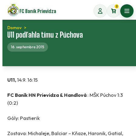
Preskočiť
0
FC Baník Prievidza
na
Otvo
obsah
Domov
U11 podľahla tímu z Púchova
16. septembra 2015
U11,
14.9. 16:15
FC Baník HN Prievidza & Handlová
: MŠK Púchov 1:3
(0:2)
Góly: Pastierik
Zostava: Michaleje, Balciar – Kňaze, Haronik, Gatial,