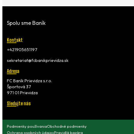
Spolu sme Baník
Kontakt
+421905651197
sekretariat@fcbanikprievidza.sk
Adresa
FC Baník Prievidza s.r.o.
Športová 37
971 01 Prievidza
Sledujte nás
Podmienky používania
Obchodné podmienky
Ochrana osobných údajov
Pravidlá bazára