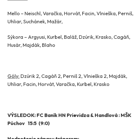
Mello – Neischl, Varačka, Horvát, Facin, Vlnieška, Perniš,
Uhliar, Suchánek, Mažár,
Sýkora – Argyusi, Kurbel, Baláž, Dzúrik, Krasko, Cagáň,
Husár, Majdák, Blaho
Góly:
Dzúrik 2, Cagáň 2, Perniš 2, Vlnieška 2, Majdák,
Uhliar, Facin, Horvát, Varačka, Kurbel, Krasko
VÝSLEDOK: FC Baník HN Prievidza & Handlová : MŠK
Púchov 15:5 (9:0)
Hodnotenie zápasu trénerom: