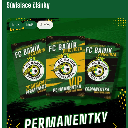
Súvisiace články
Klub
Muži
A-tím