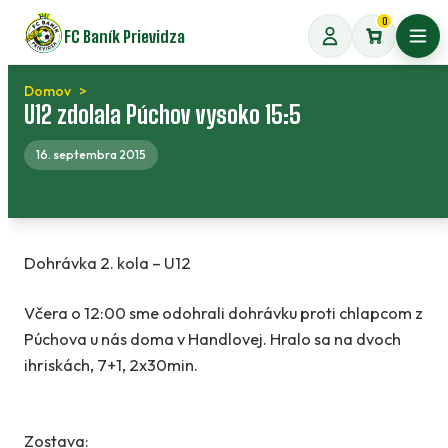
Preskočiť
0
FC Baník Prievidza
na
Otvo
obsah
Domov
U12 zdolala Púchov vysoko 15:5
16. septembra 2015
Dohrávka 2. kola – U12
Včera o 12:00 sme odohrali dohrávku proti chlapcom z
Púchova u nás doma v Handlovej. Hralo sa na dvoch
ihriskách, 7+1, 2x30min.
Zostava: