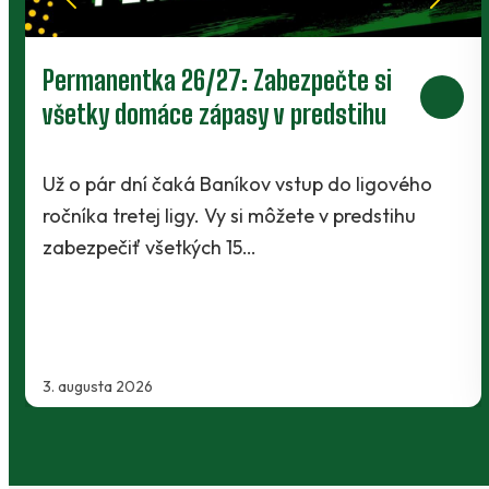
Prievidza postúpila do 2. kola pohára.
V Kanianke rozhodol z penalty v
závere Jibril
o
Baníci vstúpili do ostrej sezóny súbojom 1. kol
Slovnaft Cupu, keď vycestovali do neďalekej
Kanianky na menšie "derby". Takmer 700…
2. augusta 2026