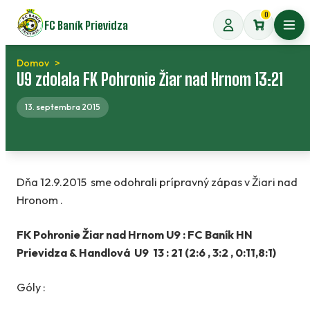
Preskočiť
0
FC Baník Prievidza
na
Otvo
obsah
Domov
U9 zdolala FK Pohronie Žiar nad Hrnom 13:21
13. septembra 2015
Dňa 12.9.2015 sme odohrali prípravný zápas v Žiari nad
Hronom .
FK Pohronie Žiar nad Hrnom U9 : FC Baník HN
Prievidza & Handlová U9 13 : 21 (2:6 , 3:2 , 0:11,8:1)
Góly :