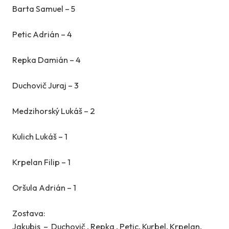
Barta Samuel – 5
Petic Adrián – 4
Repka Damián – 4
Duchovič Juraj – 3
Medzihorský Lukáš – 2
Kulich Lukáš – 1
Krpelan Filip – 1
Oršula Adrián – 1
Zostava:
Jakubis – Duchovič , Repka , Petic, Kurbel, Krpelan,