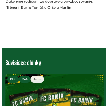
Ďakujeme rodičom za dopravu a povzbudzovanie.
Tréneri : Barta Tomáš a Oršula Martin
Súvisiace články
Klub
Muži
A-tím