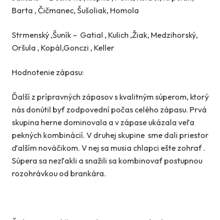
Barta , Čičmanec, Šušoliak, Homola
Strmenský ,Šuník – Gatial , Kulich ,Žiak, Medzihorský,
Oršula , Kopál,Gonczi , Keller
Hodnotenie zápasu:
Ďalší z prípravných zápasov s kvalitným súperom, ktorý
nás donútil byť zodpovední počas celého zápasu. Prvá
skupina herne dominovala a v zápase ukázala veľa
pekných kombinácií. V druhej skupine sme dali priestor
ďalším nováčikom. V nej sa musia chlapci ešte zohrať .
Súpera sa nezľakli a snažili sa kombinovať postupnou
rozohrávkou od brankára.