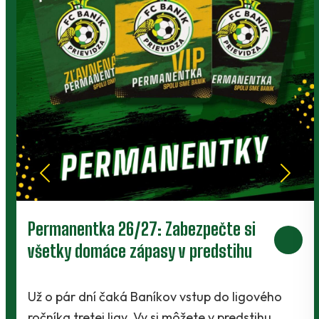
e si
Prievidza postúpila do 2. kola po
ihu
V Kanianke rozhodol z penalty v
závere Jibril
 ligového
redstihu
Baníci vstúpili do ostrej sezóny súboj