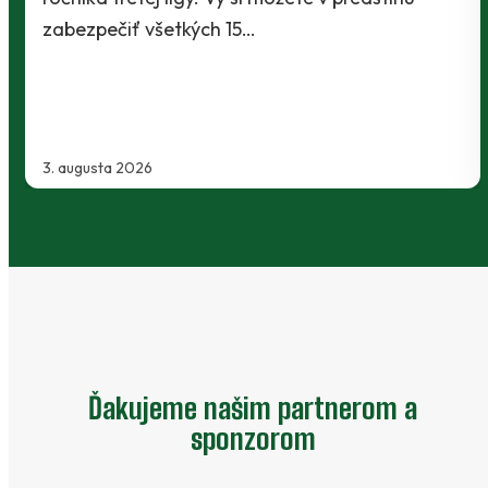
Slovnaft Cupu, keď vycestovali do n
Kanianky na menšie "derby". Takmer
2. augusta 2026
Ďakujeme našim partnerom a
sponzorom