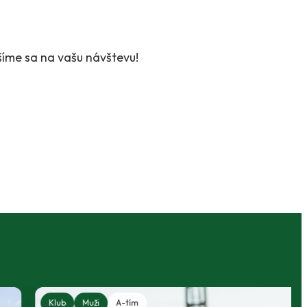
íme sa na vašu návštevu!
Klub
Muži
A-tím