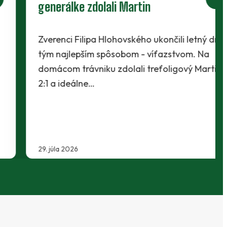
generálke zdolali Martin
Zverenci Filipa Hlohovského ukončili letný dril
tým najlepším spôsobom - víťazstvom. Na
domácom trávniku zdolali treťoligový Martin
2:1 a ideálne…
29. júla 2026