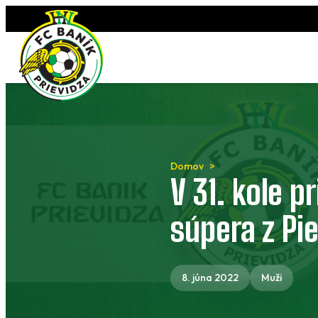
Preskočiť
na
obsah
Domov
V 31. kole 
súpera z Pi
8. júna 2022
Muži