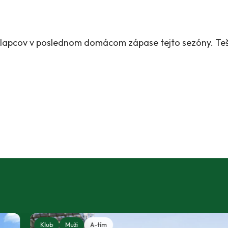
chlapcov v poslednom domácom zápase tejto sezóny. Teš
Klub
Muži
A-tím