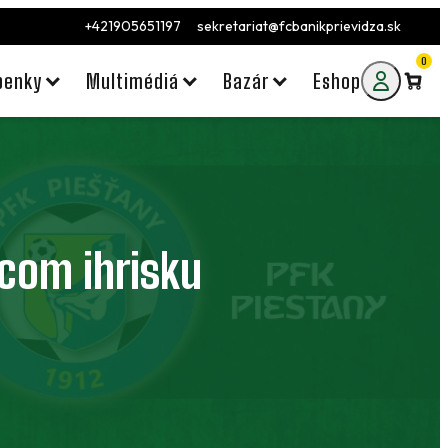
+421905651197
sekretariat@fcbanikprievidza.sk
0
penky
Multimédiá
Bazár
Eshop
ácom ihrisku