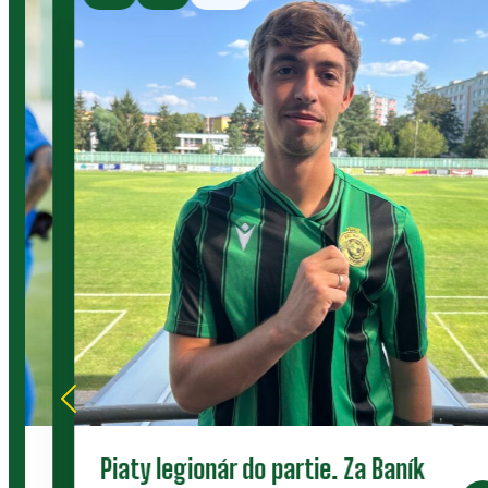
Piaty legionár do partie. Za Baník