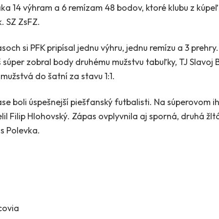
aka 14 výhram a 6 remízam 48 bodov, ktoré klubu z kúpeľ
k. SZ ZsFZ.
soch si PFK pripísal jednu výhru, jednu remízu a 3 prehr
súper zobral body druhému mužstvu tabuľky, TJ Slavoj 
užstvá do šatní za stavu 1:1.
boli úspešnejší piešťanský futbalisti. Na súperovom ihr
lil Filip Hlohovský. Zápas ovplyvnila aj sporná, druhá žlt
is Polevka.
ovia