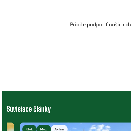
Prídite podporiť našich 
Súvisiace články
Klub
Muži
A-tím