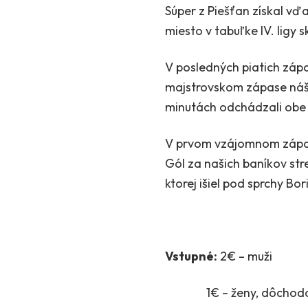
Súper z Piešťan získal vď
miesto v tabuľke IV. ligy s
V posledných piatich zápa
majstrovskom zápase náš 
minutách odchádzali obe m
V prvom vzájomnom zápase 
Gól za našich baníkov stre
ktorej išiel pod sprchy Bor
Vstupné:
2€ – muži
1€ – ženy, dôchodc