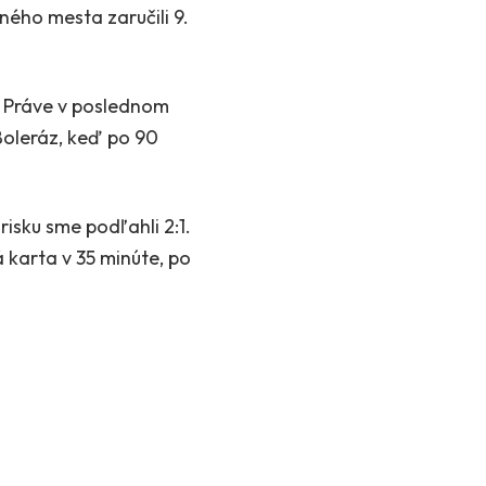
ného mesta zaručili 9.
y. Práve v poslednom
Boleráz, keď po 90
isku sme podľahli 2:1.
á karta v 35 minúte, po