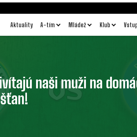
Aktuality
A-tím
Mládež
Klub
Vstu
privítajú naši muži na dom
ešťan!