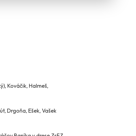
ý), Kováčik, Halmeš,
šút, Drgoňa, Ešek, Vašek
hráčov Baníka v drese ZsFZ