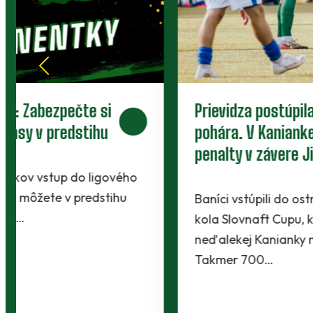
Piaty legionár do partie. Za Baník
bude hrať ofenzívny stredopoliar
Radchenko
Káder Prievidze sa rozšíril najnovšie o
Maksyma Radchenka. Legionár z Ukrajiny sa s
Baníkmi dohodol na pôsobení minimálne do
konca…