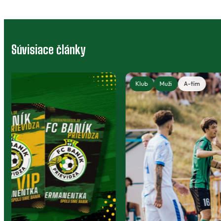
Súvisiace články
Klub
Muži
A-tím