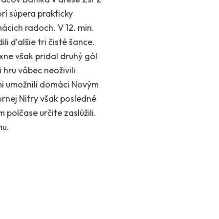
rí súpera prakticky
mácich radoch. V 12. min.
i ďalšie tri čisté šance.
xne však pridal druhý gól
 hru vôbec neoživili
ami umožnili domáci Novým
ornej Nitry však posledné
 polčase určite zaslúžili.
mu.