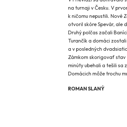
na turnaji v Česku. V prv
k ničomu nepustili. Nové 
otvoril skóre Spevár, ale 
Druhý polčas začali Baníc
Turančík a domáci zostali 
a v posledných dvadsiati
Zámkom skorigovať stav na
minúty ubehali a tešili sa 
Domácich môže trochu mrzi
ROMAN SLANÝ