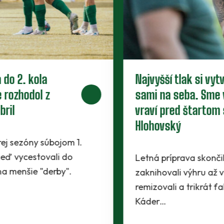
Nové zmluvy pre trojicu
perspektívnych dorastencov
Tesne pred štartom novej sezóny presvedčili
realizačný tím traja mladíci - Maroš Lahký,
Filip Krpelan a Ľudovít Lenhart. Prví dvaja…