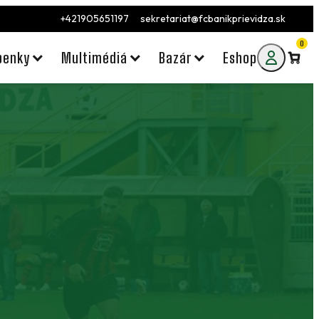
+421905651197
sekretariat@fcbanikprievidza.sk
0
penky
Multimédiá
Bazár
Eshop