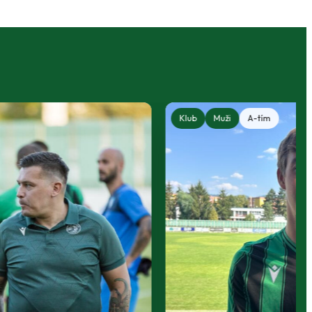
Klub
Muži
A-tím