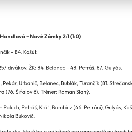
 Handlová – Nové Zámky 2:1 (1:0)
nčík – 84. Košút.
57 divákov. ŽK: 84. Belanec – 48. Petráš, 87. Gulyás.
Pekár, Urbanič, Belanec, Bublák, Turančík (81. Strečansk
a (76. Šifalovič). Tréner: Roman Slaný.
 Poluch, Petráš, Kráľ, Bombicz (46. Petráni), Gulyás, Ko
 Nikola Bukovič.
stretnutie, ktoré bolo odložené pre reprezentáciu troch 