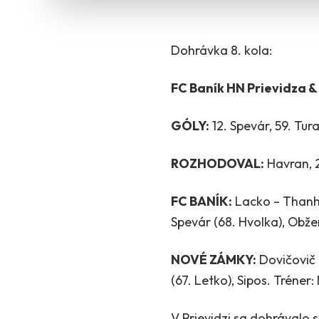
Dohrávka 8. kola:
FC Baník HN Prievidza &
GÓLY:
12. Spevár, 59. Tura
ROZHODOVAL:
Havran, 2
FC BANÍK:
Lacko – Thanh, 
Spevár (68. Hvolka), Obžer
NOVÉ ZÁMKY:
Dovičovič –
(67. Letko), Sipos. Tréner:
V Prievidzi sa dohrávalo 