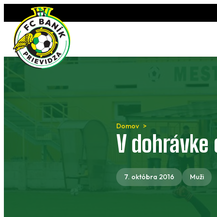
Preskočiť
na
obsah
Domov
V dohrávke 
7. októbra 2016
Muži