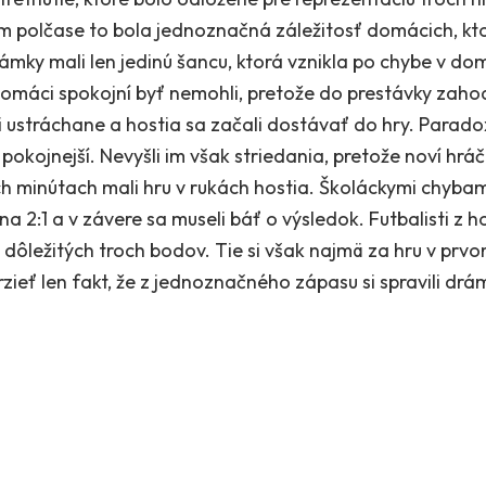
om polčase to bola jednoznačná záležitosť domácich, kto
Zámky mali len jedinú šancu, ktorá vznikla po chybe v do
domáci spokojní byť nemohli, pretože do prestávky zahodil
i ustráchane a hostia sa začali dostávať do hry. Parado
pokojnejší. Nevyšli im však striedania, pretože noví hráči
ch minútach mali hru v rukách hostia. Školáckymi chyb
 2:1 a v závere sa museli báť o výsledok. Futbalisti z h
z dôležitých troch bodov. Tie si však najmä za hru v prvom
eť len fakt, že z jednoznačného zápasu si spravili drá