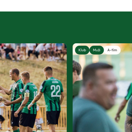
Klub
Muži
A-tím