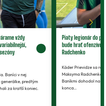
Baníci uzavreli letnú prípravu. V
generálke zdolali Martin
Zverenci Filipa Hlohovského ukončili letný dril
tým najlepším spôsobom - víťazstvom. Na
domácom trávniku zdolali treťoligový Martin
2:1 a ideálne…