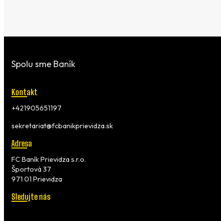
Spolu sme Baník
Kontakt
+421905651197
sekretariat@fcbanikprievidza.sk
Adresa
FC Baník Prievidza s.r.o.
Športová 37
971 01 Prievidza
Sledujte nás