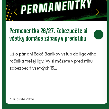
Prievidza postúpila do 2. kola pohára.
V Kanianke rozhodol z penalty v
závere Jibril
o
Baníci vstúpili do ostrej sezóny súbojom 1. kol
Slovnaft Cupu, keď vycestovali do neďalekej
Kanianky na menšie "derby". Takmer 700…
2. augusta 2026