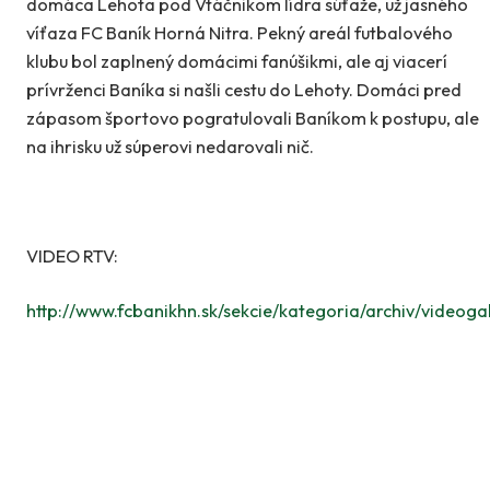
domáca Lehota pod Vtáčnikom lídra súťaže, už jasného
víťaza FC Baník Horná Nitra. Pekný areál futbalového
klubu bol zaplnený domácimi fanúšikmi, ale aj viacerí
prívrženci Baníka si našli cestu do Lehoty. Domáci pred
zápasom športovo pogratulovali Baníkom k postupu, ale
na ihrisku už súperovi nedarovali nič.
VIDEO RTV:
http://www.fcbanikhn.sk/sekcie/kategoria/archiv/videoga