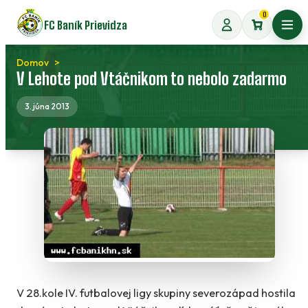
Preskočiť
0
FC Baník Prievidza
na
Otvo
obsah
Domov
V Lehote pod Vtáčnikom to nebolo zadarmo
3. júna 2013
V 28.kole IV. futbalovej ligy skupiny severozápad hostila