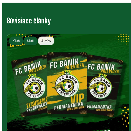
Súvisiace články
Klub
Muži
A-tím