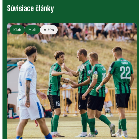
Súvisiace články
Klub
Muži
A-tím