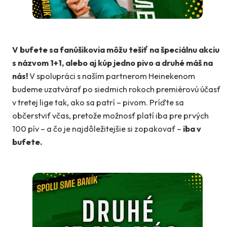
V bufete sa fanúšikovia môžu tešiť na špeciálnu akciu
s názvom 1+1, alebo aj kúp jedno pivo a druhé máš na
nás!
V spolupráci s naším partnerom Heinekenom
budeme uzatvárať po siedmich rokoch premiérovú účasť
v tretej lige tak, ako sa patrí – pivom. Príďte sa
občerstviť včas, pretože možnosť platí iba pre prvých
100 pív – a čo je najdôležitejšie si zopakovať –
iba v
bufete.