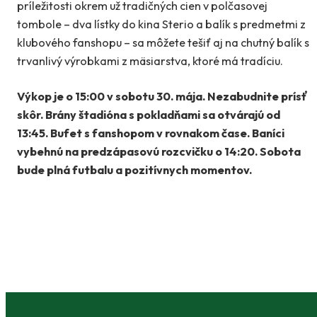
príležitosti okrem už tradičných cien v polčasovej
tombole – dva lístky do kina Sterio a balík s predmetmi z
klubového fanshopu – sa môžete tešiť aj na chutný balík s
trvanlivý výrobkami z mäsiarstva, ktoré má tradíciu.
Výkop je o 15:00 v sobotu 30. mája. Nezabudnite prísť
skôr. Brány štadióna s pokladňami sa otvárajú od
13:45. Bufet s fanshopom v rovnakom čase. Baníci
vybehnú na predzápasovú rozcvičku o 14:20. Sobota
bude plná futbalu a pozitívnych momentov.