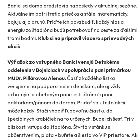
Baníci sa doma predstavia naposledy v aktuálnej sezóne.
Aktuálne im patrí tretia priečka a stále, matematicky,
bojujú aj o druhú. Príďte ich povzbudiť, každý hlas a
energiu zo štadióna budú potrebovať na ceste za ďalšími
tromi bodmi.
Klub si na pripravil viacero sprievodných
akcií:
Výťažok zo vstupného Baníci venujú Detskému
oddeleniu v Bojniciach v spolupráci s pani primárkou
MUDr. Pillárovou Alenou.
Časť z každého lístka
venujeme na podporu nielen detičkám, ale aj vždy
ochotným a obetavým pani sestričkám či pani
doktorkám/pánom doktorom. Pridať sa k tejto akcii
môže každý. Stačí vhodiť ľubovoľnú čiastku do
špeciálnych krabičiek na to určených. Bude ich šesť. Tri v
blízkosti vstupu do štadióna. Štvrtá v stánku s
občerstvením, piata v bufete a šiesta vo VIP priestore. Ak