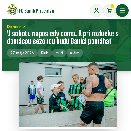
Preskočiť
0
FC Baník Prievidza
na
Otvo
obsah
Domov
V sobotu naposledy doma. A pri rozlúčke s
domácou sezónou budú Baníci pomáhať
27. mája 2026
Klub
Muži
A-tím