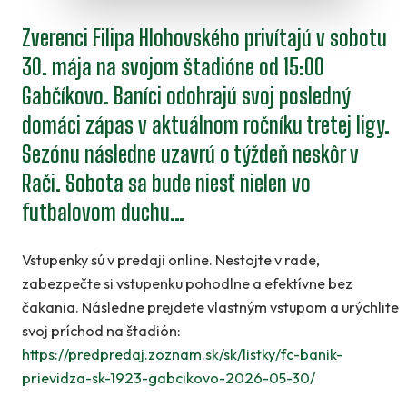
Zverenci Filipa Hlohovského privítajú v sobotu
30. mája na svojom štadióne od 15:00
Gabčíkovo. Baníci odohrajú svoj posledný
domáci zápas v aktuálnom ročníku tretej ligy.
Sezónu následne uzavrú o týždeň neskôr v
Rači. Sobota sa bude niesť nielen vo
futbalovom duchu…
Vstupenky sú v predaji online. Nestojte v rade,
zabezpečte si vstupenku pohodlne a efektívne bez
čakania. Následne prejdete vlastným vstupom a urýchlite
svoj príchod na štadión:
https://predpredaj.zoznam.sk/sk/listky/fc-banik-
prievidza-sk-1923-gabcikovo-2026-05-30/