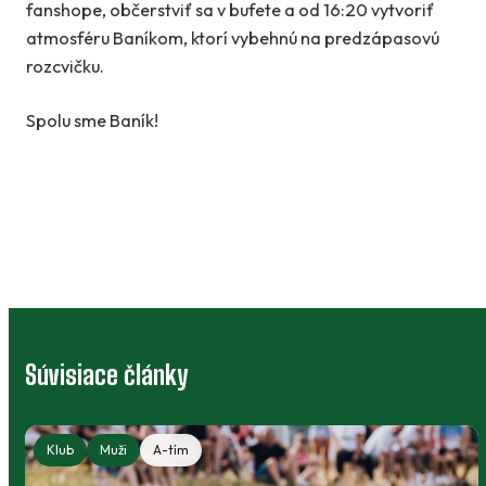
fanshope, občerstviť sa v bufete a od 16:20 vytvoriť
atmosféru Baníkom, ktorí vybehnú na predzápasovú
rozcvičku.
Spolu sme Baník!
Súvisiace články
Klub
Muži
A-tím