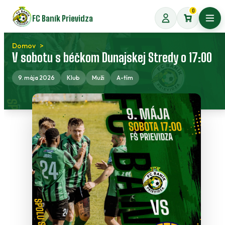
Preskočiť
0
FC Baník Prievidza
na
Otvo
obsah
Domov
V sobotu s béčkom Dunajskej Stredy o 17:00
9. mája 2026
Klub
Muži
A-tím