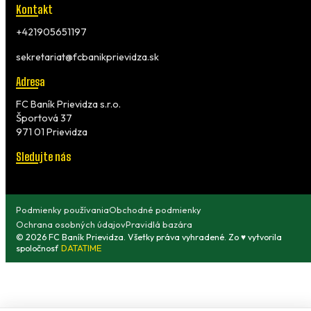
Kontakt
+421905651197
sekretariat@fcbanikprievidza.sk
Adresa
FC Baník Prievidza s.r.o.
Športová 37
971 01 Prievidza
Sledujte nás
Podmienky používania
Obchodné podmienky
Ochrana osobných údajov
Pravidlá bazára
© 2026 FC Baník Prievidza. Všetky práva vyhradené. Zo ♥ vytvorila
spoločnosť
DATATIME