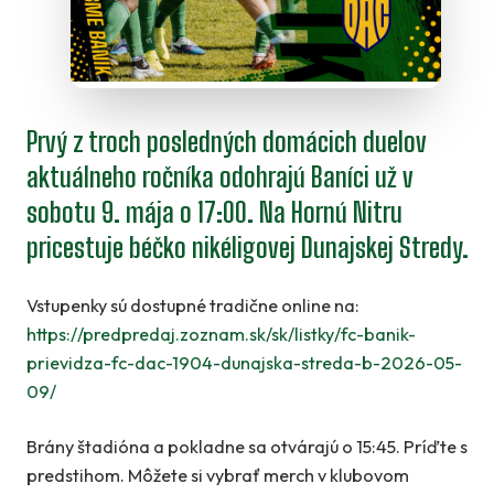
Prvý z troch posledných domácich duelov
aktuálneho ročníka odohrajú Baníci už v
sobotu 9. mája o 17:00. Na Hornú Nitru
pricestuje béčko nikéligovej Dunajskej Stredy.
Vstupenky sú dostupné tradične online na:
https://predpredaj.zoznam.sk/sk/listky/fc-banik-
prievidza-fc-dac-1904-dunajska-streda-b-2026-05-
09/
Brány štadióna a pokladne sa otvárajú o 15:45. Príďte s
predstihom. Môžete si vybrať merch v klubovom