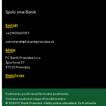
Spolu sme Baník
Kontakt
+421905651197
sekretariat@fcbanikprievidza.sk
Adresa
FC Baník Prievidza s.r.o.
Športová 37
971 01 Prievidza
Sledujte nás
Podmienky používania
Obchodné podmienky
Ochrana osobných údajov
Pravidlá bazára
© 2026 FC Baník Prievidza. Všetky práva vyhradené. Zo ♥ vytvorila