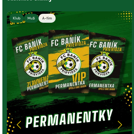
Klub
Muži
A-tím