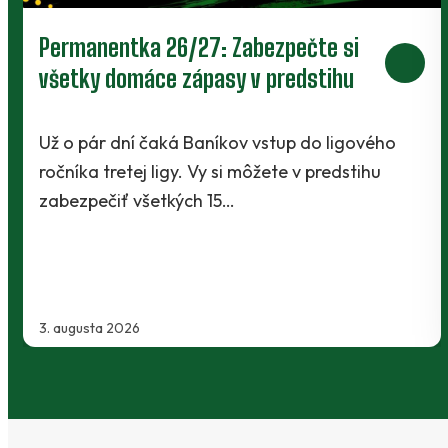
Prievidza postúpila do 2. kola pohára.
V Kanianke rozhodol z penalty v
závere Jibril
ho
Baníci vstúpili do ostrej sezóny súbojom 1. ko
Slovnaft Cupu, keď vycestovali do neďaleke
Kanianky na menšie "derby". Takmer 700…
2. augusta 2026