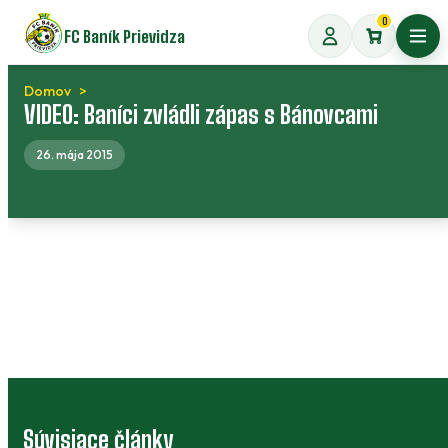
Preskočiť
0
FC Baník Prievidza
na
Otvo
obsah
Domov
VIDEO: Baníci zvládli zápas s Bánovcami
26. mája 2015
Súvisiace články