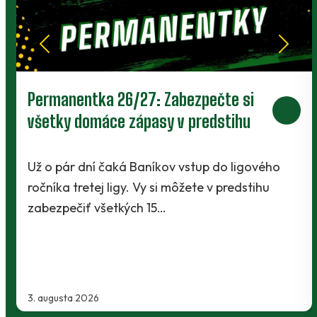
Prievidza postúpila do 2. kola pohára.
V Kanianke rozhodol z penalty v
závere Jibril
ho
Baníci vstúpili do ostrej sezóny súbojom 1. ko
Slovnaft Cupu, keď vycestovali do neďaleke
Kanianky na menšie "derby". Takmer 700…
2. augusta 2026