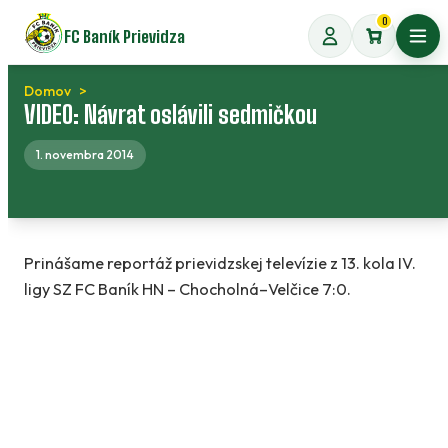
Preskočiť
0
FC Baník Prievidza
na
Otvo
obsah
Domov
VIDEO: Návrat oslávili sedmičkou
1. novembra 2014
Prinášame reportáž prievidzskej televízie z 13. kola IV.
ligy SZ FC Baník HN – Chocholná–Velčice 7:0.