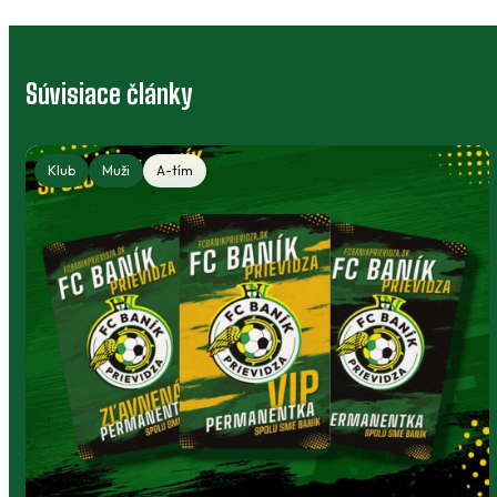
Súvisiace články
Klub
Muži
A-tím