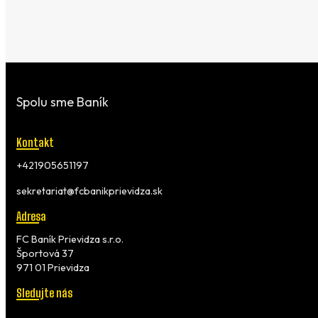
Spolu sme Baník
Kontakt
+421905651197
sekretariat@fcbanikprievidza.sk
Adresa
FC Baník Prievidza s.r.o.
Športová 37
971 01 Prievidza
Sledujte nás