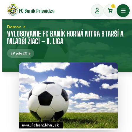
Preskočiť
0
FC Baník Prievidza
na
Otvo
obsah
Domov
VYLOSOVANIE FC BANÍK HORNÁ NITRA STARŠÍ A
MLADŠÍ ŽIACI – II. LIGA
29. júla 2012