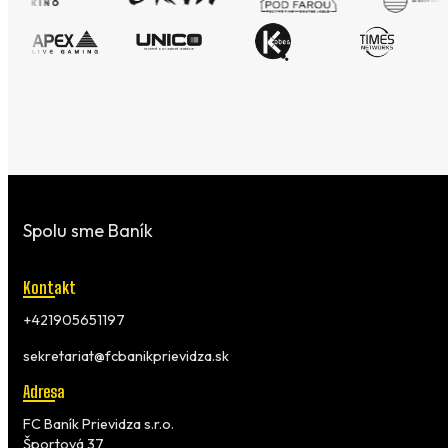
Spolu sme Baník
Kontakt
+421905651197
sekretariat@fcbanikprievidza.sk
Adresa
FC Baník Prievidza s.r.o.
Športová 37