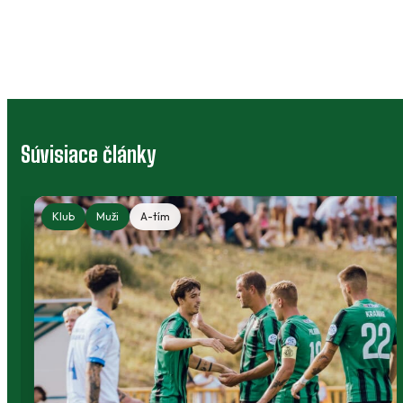
Súvisiace články
Klub
Muži
A-tím