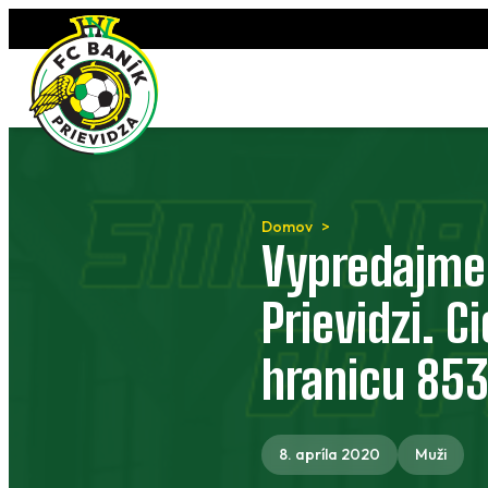
Preskočiť
na
obsah
Domov
Vypredajme
Prievidzi. C
hranicu 853
8. apríla 2020
Muži