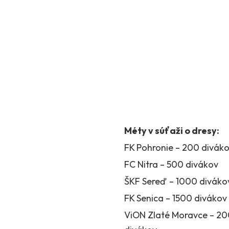
Méty v súťaži o dresy:
FK Pohronie – 200 divák
FC Nitra – 500 divákov
ŠKF Sereď – 1000 diváko
FK Senica – 1500 divákov
ViON Zlaté Moravce – 2