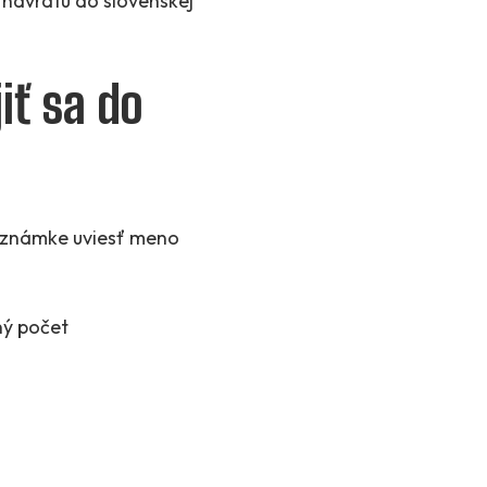
 návratu do slovenskej
iť sa do
oznámke uviesť meno
ný počet