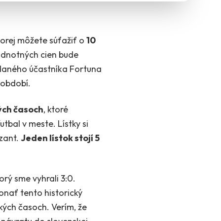
ktorej môžete súťažiť o
10
odnotných cien bude
daného účastníka Fortuna
 období.
ých časoch
, ktoré
bal v meste. Lístky si
izant.
Jeden lístok stojí 5
orý sme vyhrali 3:0.
konať tento historický
kých časoch. Verím, že