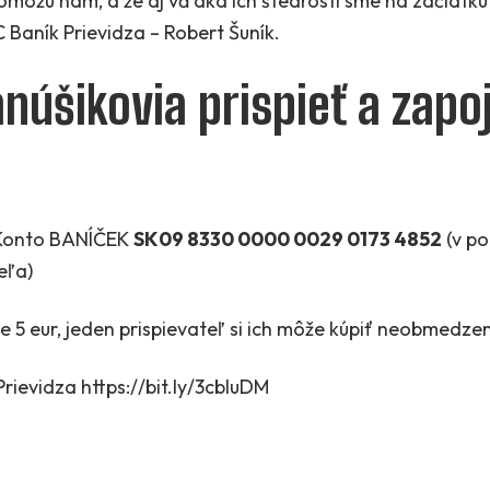
pomôžu nám, a že aj vďaka ich štedrosti sme na začiatku
FC Baník Prievidza – Robert Šuník.
núšikovia prispieť a zapoj
z Konto BANÍČEK
SK09 8330 0000 0029 0173 4852
(v p
eľa)
je 5 eur, jeden prispievateľ si ich môže kúpiť neobmedze
rievidza https://bit.ly/3cbluDM