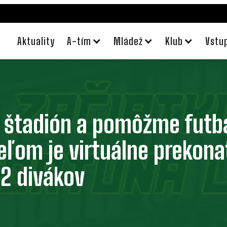
Aktuality
A-tím
Mládež
Klub
Vstu
 štadión a pomôžme futba
ieľom je virtuálne prekona
2 divákov