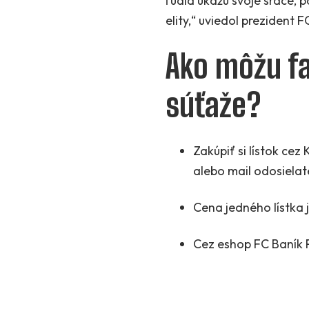
ľudia ukážu svoje srdce, 
elity,“ uviedol prezident 
Ako môžu fa
súťaže?
Zakúpiť si lístok ce
alebo mail odosielat
Cena jedného lístka 
Cez eshop FC Baník P