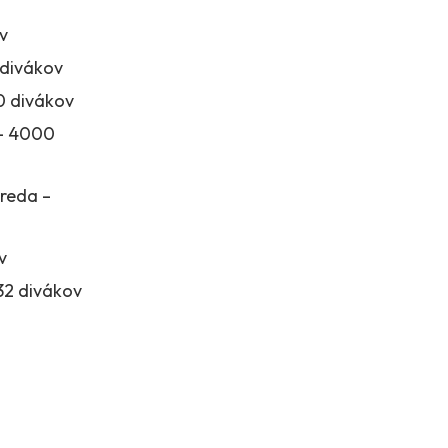
v
divákov
0 divákov
 – 4000
reda –
v
32 divákov