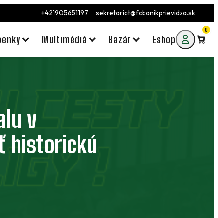
+421905651197
sekretariat@fcbanikprievidza.sk
0
penky
Multimédiá
Bazár
Eshop
lu v
ť historickú