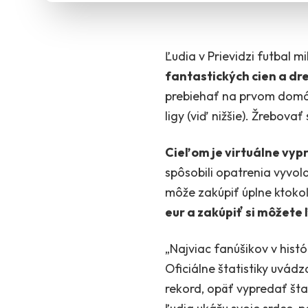
Ľudia v Prievidzi futbal m
fantastických cien a dr
prebiehať na prvom domá
ligy (viď nižšie). Žrebova
Cieľom je virtuálne vyp
spôsobili opatrenia vyvol
môže zakúpiť úplne ktokoľv
eur a zakúpiť si môžete
„Najviac fanúšikov v histó
Oficiálne štatistiky uvádz
rekord, opäť vypredať šta