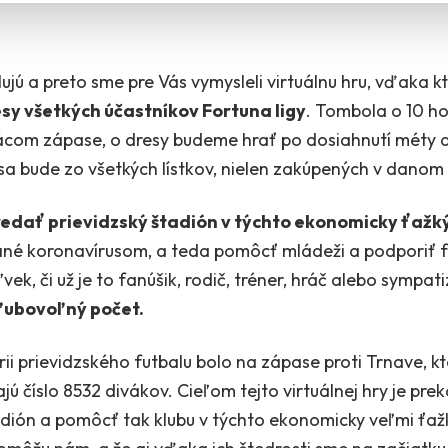
ilujú a preto sme pre Vás vymysleli virtuálnu hru, vďaka 
esy všetkých účastníkov Fortuna ligy
. Tombola o 10 h
com zápase, o dresy budeme hrať po dosiahnutí méty 
ť sa bude zo všetkých lístkov, nielen zakúpených v danom
redať prievidzský štadión v týchto ekonomicky ťažk
ané koronavírusom, a teda pomôcť mládeži a podporiť fut
ek, či už je to fanúšik, rodič, tréner, hráč alebo sympat
 ľubovoľný počet.
rii prievidzského futbalu bolo na zápase proti Trnave, kt
ajú číslo 8532 divákov. Cieľom tejto virtuálnej hry je pre
dión a pomôcť tak klubu v týchto ekonomicky veľmi ťaž