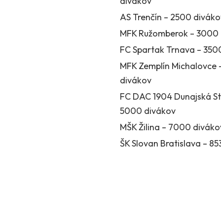
divákov
AS Trenčín – 2500 diváko
MFK Ružomberok – 3000 
FC Spartak Trnava – 350
MFK Zemplín Michalovce
divákov
FC DAC 1904 Dunajská St
5000 divákov
MŠK Žilina – 7000 diváko
ŠK Slovan Bratislava – 85