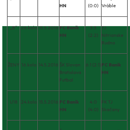
HN
(0:0)
Vráble
„B“
26.kolo
15.5.2016
FC Baník
3:3
TJ
HN
(2:2)
Nitrianske
Rudno
ŽENY
16.kolo
14.5.2016
ŠK Slovan
6:1 (2:1)
FC Baník
Bratislava
HN
Futbal
U18
24.kolo
15.5.2016
FC Baník
4:0
FK TJ
HN
(4:0)
Skačany