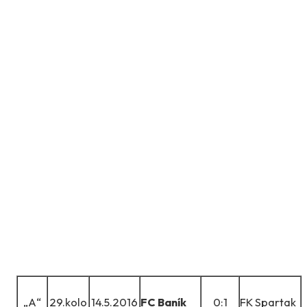
„A“
29.kolo
14.5.2016
FC Baník
0:1
FK Spartak