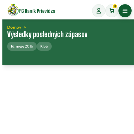
Preskočiť
0
FC Baník Prievidza
na
Otvo
obsah
Domov
Výsledky posledných zápasov
16. mája 2016
Klub