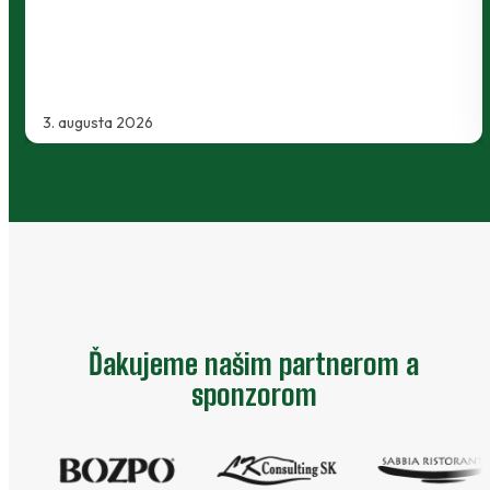
Kanianky na menšie "derby". Takmer 700…
2. augusta 2026
Ďakujeme našim partnerom a
sponzorom