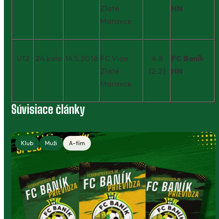
Zlaté
HN
Moravce
U12
24.kolo
14.5.2016
FC Vion
4:8
FC Baník
Zlaté
(2:2)
HN
Moravce
Súvisiace články
Klub
Muži
A-tím