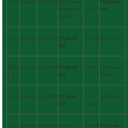
JUN
16.kolo
14.5.2016
ŠK Slovan
2:1
FC Baník
Bratislava
(0:0)
HN
Futbal
U15
24.kolo
15.5.2016
FC Baník
1:3 (1:3)
AS Trenčín
HN
ŽIACI
20.kolo
15.5.2016
FC Baník
13:0
Chrenovec
B
HN
Brusno
U14
24.kolo
15.5.2016
FC Baník
0:9
AS Trenčín
HN
(0:5)
U13
24.kolo
14.5.2016
FC Vion
5:4(3:1)
FC Baník