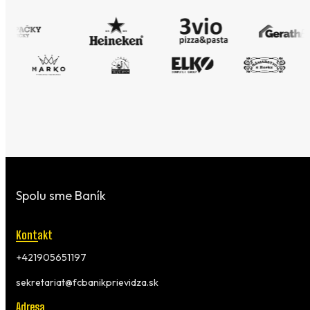
Spolu sme Baník
Kontakt
+421905651197
sekretariat@fcbanikprievidza.sk
Adresa