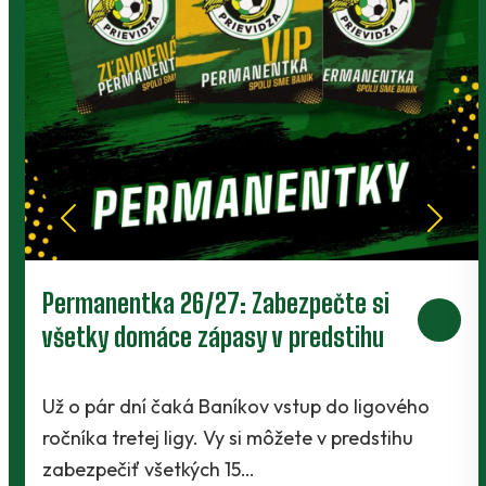
Prievidza postúpila do 2. kola pohára.
V Kanianke rozhodol z penalty v
závere Jibril
Baníci vstúpili do ostrej sezóny súbojom 1. kola
Slovnaft Cupu, keď vycestovali do neďalekej