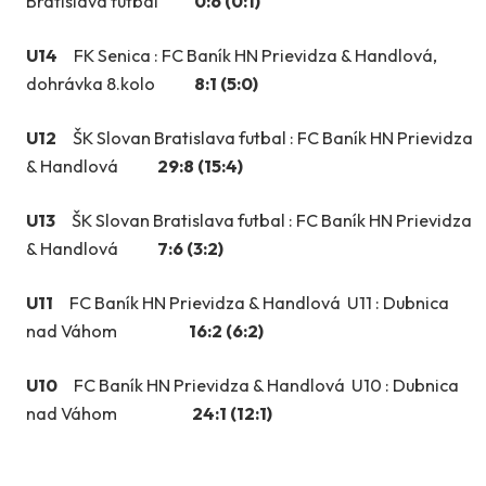
Bratislava futbal
0:6 (0:1)
U14
FK Senica : FC Baník HN Prievidza & Handlová,
dohrávka 8.kolo
8:1 (5:0)
U12
ŠK Slovan Bratislava futbal : FC Baník HN Prievidza
& Handlová
29:8 (15:4)
U13
ŠK Slovan Bratislava futbal : FC Baník HN Prievidza
& Handlová
7:6 (3:2)
U11
FC Baník HN Prievidza & Handlová U11 : Dubnica
nad Váhom
16:2 (6:2)
U10
FC Baník HN Prievidza & Handlová U10 : Dubnica
nad Váhom
24:1 (12:1)