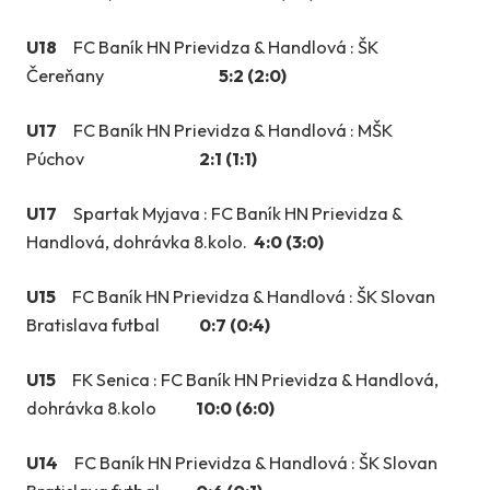
U18
FC Baník HN Prievidza & Handlová : ŠK
Čereňany
5:2 (2:0)
U17
FC Baník HN Prievidza & Handlová : MŠK
Púchov
2:1 (1:1)
U17
Spartak Myjava : FC Baník HN Prievidza &
Handlová, dohrávka 8.kolo.
4:0 (3:0)
U15
FC Baník HN Prievidza & Handlová : ŠK Slovan
Bratislava futbal
0:7 (0:4)
U15
FK Senica : FC Baník HN Prievidza & Handlová,
dohrávka 8.kolo
10:0 (6:0)
U14
FC Baník HN Prievidza & Handlová : ŠK Slovan