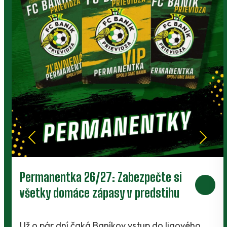
e si
Prievidza postúpila do 2. kola po
ihu
V Kanianke rozhodol z penalty v
závere Jibril
 ligového