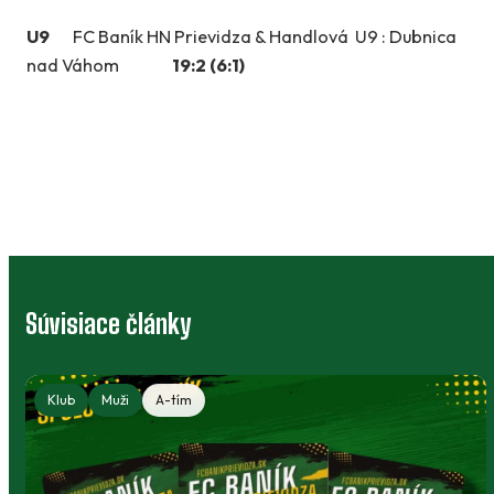
U9
FC Baník HN Prievidza & Handlová U9 : Dubnica
nad Váhom
19:2 (6:1)
Súvisiace články
Klub
Muži
A-tím