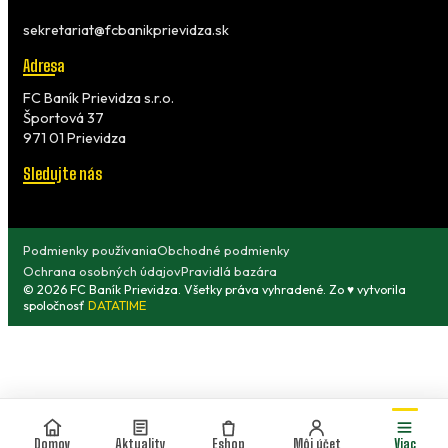
sekretariat@fcbanikprievidza.sk
Adresa
FC Baník Prievidza s.r.o.
Športová 37
971 01 Prievidza
Sledujte nás
Podmienky používania
Obchodné podmienky
Ochrana osobných údajov
Pravidlá bazára
© 2026 FC Baník Prievidza. Všetky práva vyhradené. Zo ♥ vytvorila
spoločnosť
DATATIME
Domov
Aktuality
Eshop
Môj účet
Viac