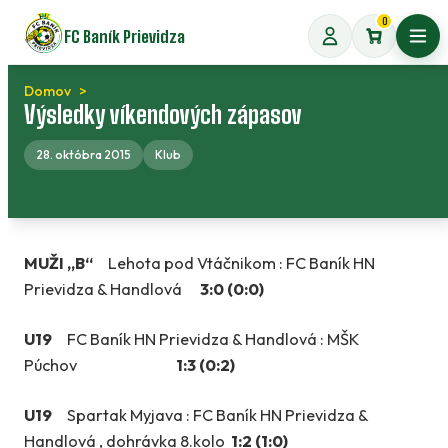
Preskočiť
0
FC Baník Prievidza
na
Otvo
obsah
Domov
Výsledky víkendových zápasov
28. októbra 2015
Klub
MUŽI „B“
Lehota pod Vtáčnikom : FC Baník HN
Prievidza & Handlová
3:0 (0:0)
U19
FC Baník HN Prievidza & Handlová : MŠK
Púchov
1:3 (0:2)
U19
Spartak Myjava : FC Baník HN Prievidza &
Handlová , dohrávka 8.kolo
1:2 (1:0)