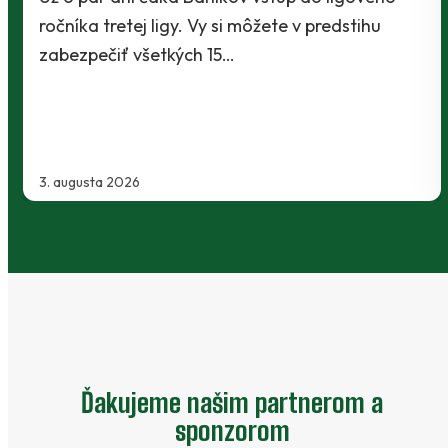
redstihu
Baníci vstúpili do ostrej sezóny súboj
Slovnaft Cupu, keď vycestovali do n
Kanianky na menšie "derby". Takmer
2. augusta 2026
Ďakujeme našim partnerom a
sponzorom