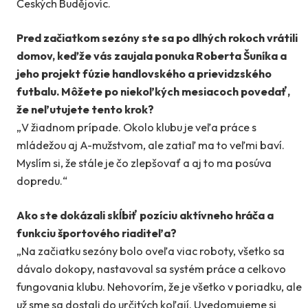
Českých Budějovíc.
Pred začiatkom sezóny ste sa po dlhých rokoch vrátili
domov, keďže vás zaujala ponuka Roberta Šuníka a
jeho projekt fúzie handlovského a prievidzského
futbalu. Môžete po niekoľkých mesiacoch povedať,
že neľutujete tento krok?
„V žiadnom prípade. Okolo klubu je veľa práce s
mládežou aj A-mužstvom, ale zatiaľ ma to veľmi baví.
Myslím si, že stále je čo zlepšovať a aj to ma posúva
dopredu.“
Ako ste dokázali skĺbiť pozíciu aktívneho hráča a
funkciu športového riaditeľa?
„Na začiatku sezóny bolo oveľa viac roboty, všetko sa
dávalo dokopy, nastavoval sa systém práce a celkovo
fungovania klubu. Nehovorím, že je všetko v poriadku, ale
už sme sa dostali do určitých koľají. Uvedomujeme si