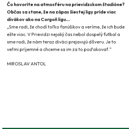
Čo hovoríte na atmosféru na prievidzskom štadióne?
Občas sa stane, že na zápas šiestej ligy príde viac
divákov ako na Corgoň ligu…
„Sme radi, že chodí toľko fanúšikov a veríme, že ich bude
ešte viac. V Prievidzi nejaký čas nebol dospelý futbal a
sme radi, že nám teraz diváci prejavujú dôveru. Je to
veľmi príjemné a chceme sa im za to poďakovať.“
MIROSLAV ANTOL