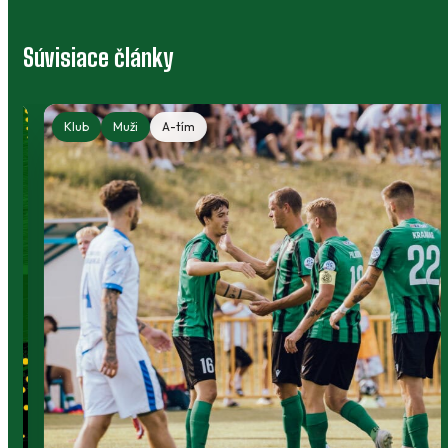
Súvisiace články
Klub
Muži
A-tím