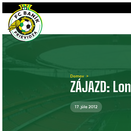
Preskočiť
na
obsah
Domov
ZÁJAZD: Lon
17. júla 2012