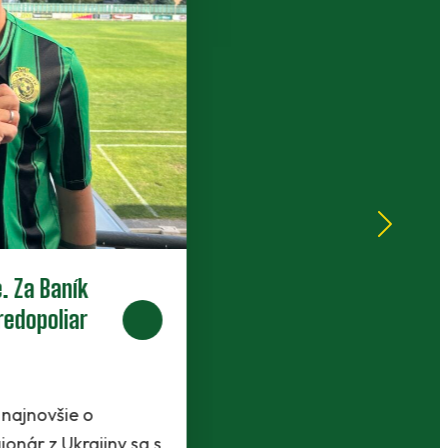
Nové zmluvy pre trojicu
perspektívnych dorastencov
Tesne pred štartom novej sezóny presvedčili
realizačný tím traja mladíci - Maroš Lahký,
Filip Krpelan a Ľudovít Lenhart. Prví dvaja…