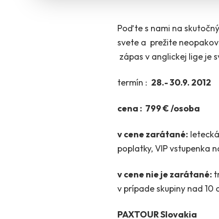
Poďte s nami na skutočný f
svete a prežite neopakov
zápas v anglickej lige je
termín :
28.- 30.9. 2012
cena : 799 € /osoba
v cene zarátané:
letecká
poplatky, VIP vstupenka 
v cene nie je zarátané
:
t
v prípade skupiny nad 10 
PAXTOUR Slovakia