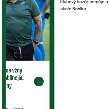
Klubový bazár prepája rodičov, členov a ľudí
okolo Baníka.