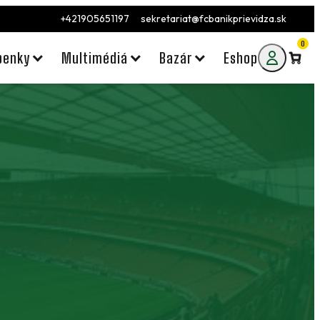
+421905651197
sekretariat@fcbanikprievidza.sk
0
penky
Multimédiá
Bazár
Eshop