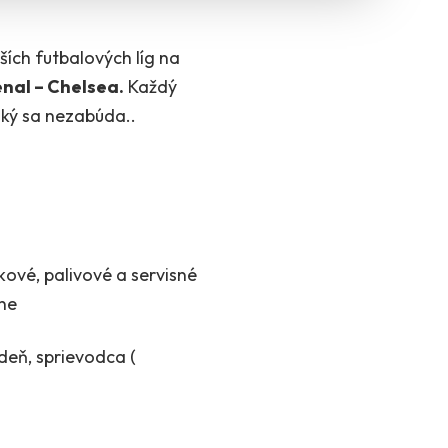
ších futbalových líg na
nal – Chelsea.
Každý
aký sa nezabúda..
kové, palivové a servisné
dýne
deň, sprievodca (