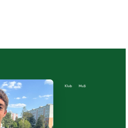
Klub
Muži
A-tím