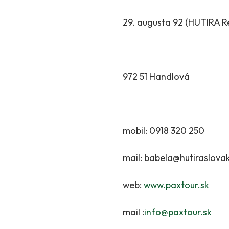
29. augusta 92 (HUTIRA Re
972 51 Handlová
mobil: 0918 320 250
mail: babela@hutiraslovak
web:
www.paxtour.sk
mail :
info@paxtour.sk