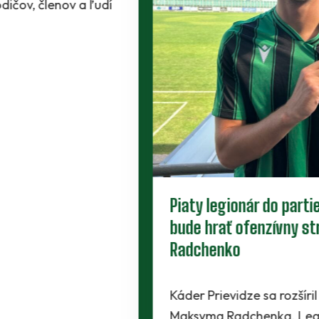
Piaty legionár do partie. Za Baník
bude hrať ofenzívny stredopoliar
Radchenko
Káder Prievidze sa rozšíril najnovšie o
Maksyma Radchenka. Legionár z Ukrajiny sa s