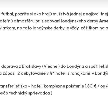
utbal, pozrite si ako hrajú mužstvá jednej z najkvalitnej
ateľnú atmosféru pri sledovaní londýnskeho derby
Arse
 sviatkom, no toto londýnske derby je vždy zážitkom na 
 doprava z Bratislavy (Viedne ) do Londýna a späť, letis
na zápas, 2 x ubytovanie v 4* hoteli s raňajkami v Lon
ransfer letisko – hotel,
komplexne poistenie 1,80 € / os /
osôb technický sprievodca )