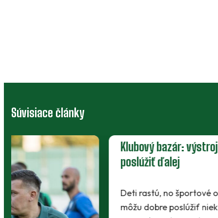
Súvisiace články
Klubový bazár: výstroj, ktorá môže
poslúžiť ďalej
Deti rastú, no športové oblečenie a vybavenie
môžu dobre poslúžiť niekomu ďalšiemu.