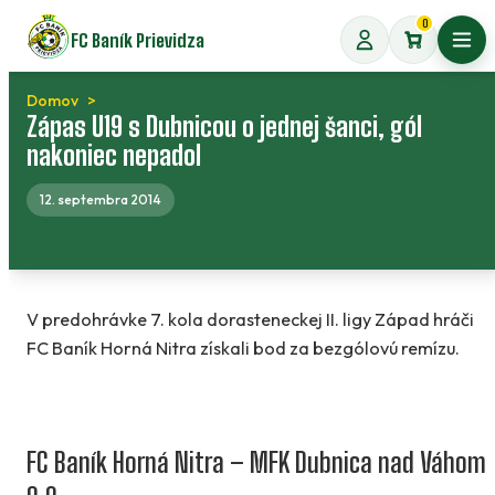
Preskočiť
0
FC Baník Prievidza
na
Otvo
obsah
Domov
Zápas U19 s Dubnicou o jednej šanci, gól
nakoniec nepadol
12. septembra 2014
V predohrávke 7. kola dorasteneckej II. ligy Západ hráči
FC Baník Horná Nitra získali bod za bezgólovú remízu.
FC Baník Horná Nitra – MFK Dubnica nad Váhom