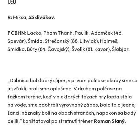
0:0
R:
Miksa,
55 divákov
.
FCBHN:
Lacko, Pham Thanh, Paulík, Adamček (46.
Spevár), Šmída, Strečanský (88. Litwiak), Halmeš,
Smidka, Búry (84. Čavojský), Švolík (81. Kavor), Šlabjar.
„Dubnica bol dobrý súper, v prvom polčase akoby sme sa
jej zľakli, hrali sme oplašene. V druhom polčase na
ťažkom teréne, keď v niektorých fázach hry lopta stála
na vode, sme odohrali vyrovnaný zápas, bolo to o jednej
šanci, náznaky boli na oboch stranách, napokon sa body
delili,“ konštatoval po stretnutí tréner
Roman Slaný.