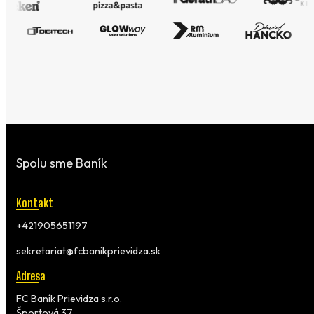
Spolu sme Baník
Kontakt
+421905651197
sekretariat@fcbanikprievidza.sk
Adresa
FC Baník Prievidza s.r.o.
Športová 37