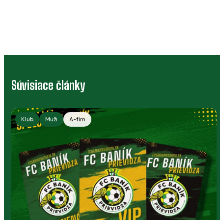
Súvisiace články
Klub
Muži
A-tím