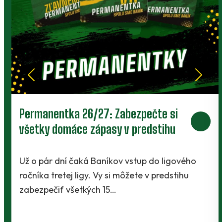
Prievidza postúpila do 2. kola pohára.
V Kanianke rozhodol z penalty v
závere Jibril
o
Baníci vstúpili do ostrej sezóny súbojom 1. kol
Slovnaft Cupu, keď vycestovali do neďalekej
Kanianky na menšie "derby". Takmer 700…