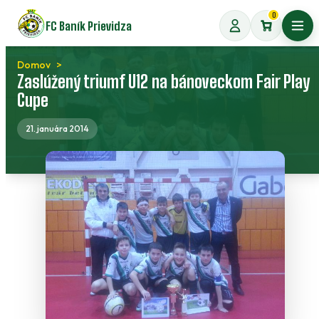
Preskočiť
0
FC Baník Prievidza
na
Otvo
obsah
Domov
Zaslúžený triumf U12 na bánoveckom Fair Play
Cupe
21. januára 2014