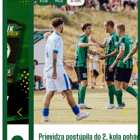
Klub
Muži
A-tím
Prievidza postúpila do 2. kola pohára.