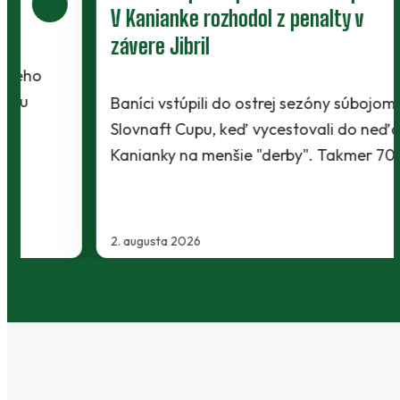
V Kanianke rozhodol z penalty v
závere Jibril
Baníci vstúpili do ostrej sezóny súbojom 1. kola
Slovnaft Cupu, keď vycestovali do neďalekej
Kanianky na menšie "derby". Takmer 700…
2. augusta 2026