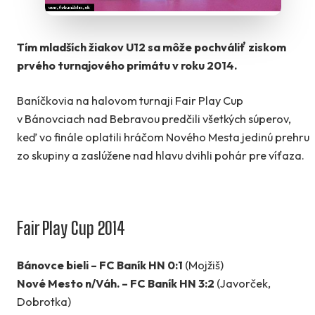
Tím mladších žiakov U12 sa môže pochváliť ziskom
prvého turnajového primátu v roku 2014.
Baníčkovia na halovom turnaji Fair Play Cup
v Bánovciach nad Bebravou predčili všetkých súperov,
keď vo finále oplatili hráčom Nového Mesta jedinú prehru
zo skupiny a zaslúžene nad hlavu dvihli pohár pre víťaza.
Fair Play Cup 2014
Bánovce bieli – FC Baník HN 0:1
(Mojžiš)
Nové Mesto n/Váh. – FC Baník HN 3:2
(Javorček,
Dobrotka)