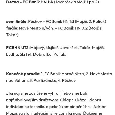
Detva – FC Baník HN 1:4
(Javorček a Mojžiš po 2)
semifinále:
Púchov – FC Baník HN 1:3 (Mojžiš 2, Poliak)
finále:
Nové Mesto n/Váh. – FC Baník HN 0:2 (Mojžiš,
Tokár)
FCBHN U12:
Májový, Mujkoš, Javorček, Tokár, Mojžiš,
Ludha, Škrteľ, Dobrotka, Poliak.
Konečné poradie:
1. FC Baník Horná Nitra, 2. Nové Mesto
nad Váhom, 3. Partizánske, 4. Púchov.
„Turnaj sme zaslúžene vyhrali, lebo sme boli
najfutbalovejším družstvom. Chlapci ukázali dobrú
individuálnu techniku a peknú kombinačnú hru. Adrián
Mojžiš sa stal najlepším strelcom turnaja. Ďakujeme