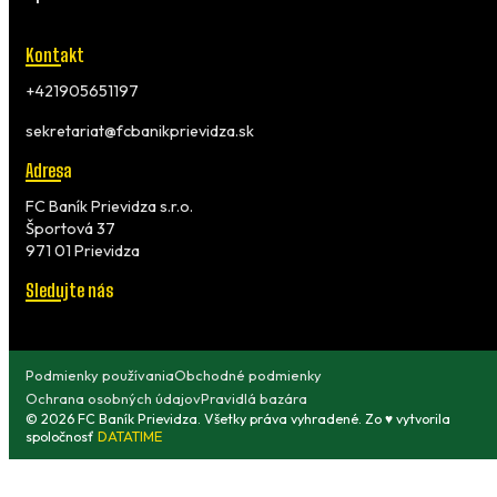
Kontakt
+421905651197
sekretariat@fcbanikprievidza.sk
Adresa
FC Baník Prievidza s.r.o.
Športová 37
971 01 Prievidza
Sledujte nás
Podmienky používania
Obchodné podmienky
Ochrana osobných údajov
Pravidlá bazára
© 2026 FC Baník Prievidza. Všetky práva vyhradené. Zo ♥ vytvorila
spoločnosť
DATATIME