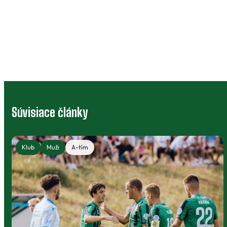
Súvisiace články
Klub
Muži
A-tím