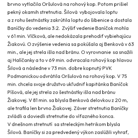
brvno vytlačila Oršulová na rohový kop. Potom prišiel
pekný okamih stretnutia. Šilová vybojovala loptu
a z rohu šestnástky zakrútila loptu do šibenice a dostala
Baníčky do vedenia 3:2. Zvýšiť vedenie Baníčok mohla
v 61 min. Vlčková, ale nedokázala prehodiť vybiehajúcu
Žiakovú. O zvýšenie vedenia sa pokúšala aj Benková v 63
min., ale jej strela išla nad bránu. O vyrovnanie sa snažili
aj Halíčanky a to v 69 min. odvracala rohový kop hlavou
Šilová a následne v 73 min. dobre kopnutý PVK
Podmanickou odvrátila Oršulová na rohový kop. V 75
min. chcela svoje družstvo ukľudniť kapitánka Baníčok
Píšová, ale jej strela zo šestnástky išla nad bránu
Žiakovej. V 81 min. sa blysla Benková delovkou z 20 m,
ale trafila len brvno Žiakovej. Záver stretnutia Baníčky
zvládli a doviedli stretnutie do víťazného konca.
V dnešnom stretnutí sa streleckým hetrikom blysla
Šilová. Baníčky si za predvedený výkon zaslúžili vyhrať,