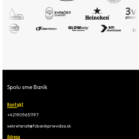
Spolu sme Baník
Kontakt
+421905651197
sekretariat@fcbanikprievidza.sk
Adresa