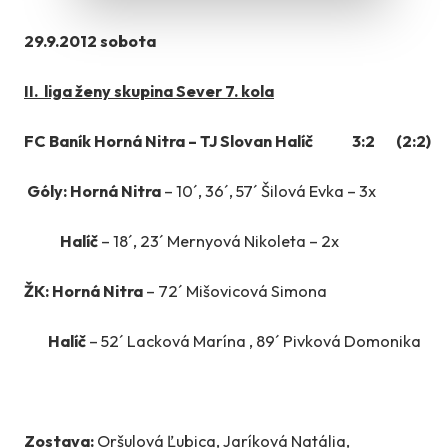
29.9.2012 sobota
II. liga ženy skupina Sever 7. kola
FC Baník Horná Nitra – TJ Slovan Halíč 3:2 (2:2)
Góly: Horná Nitra
– 10´, 36´, 57´ Šilová Evka – 3x
Halíč
– 18´, 23´ Mernyová Nikoleta – 2x
ŽK: Horná Nitra
– 72´ Mišovicová Simona
Halíč
– 52´ Lacková Marína , 89´ Pivková Domonika
Zostava:
Oršulová Ľubica, Jaríková Natália,