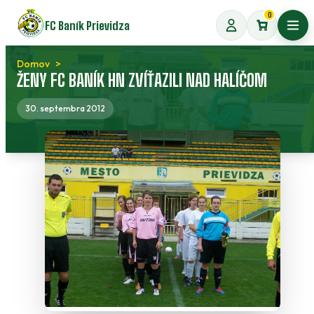
Preskočiť
0
FC Baník Prievidza
na
Otvo
obsah
Domov
ŽENY FC BANÍK HN ZVÍŤAZILI NAD HALÍČOM
30. septembra 2012