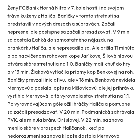
Ženy FC Baník Horná Nitra v 7. kole hostili na svojom
trávniku ženy z Halíča. Baníčky v tomto stretnutí sa
predstavili v nových dresoch a súpravách. Začali
nepresne, ale postupne sa začali presadzovať. V 9 min.
sa dostala Ľahká do samostatného nájazdu na
brankárku Halíča, ale nepresadila sa. Ale prišla 11 minúta
a po nacvičenom rohovom kope Jaríkovej Šilová hlavou
otvára skóre stretnutia na 1:0. Baníčky mali chuť do hry
a v 13 min. Žiaková vytlačila priamy kop Benkovej na roh.
Baníčky prevzali iniciatívu, ale v 18 min. Benková nevidela
Mernyovú a poslala loptu na Mišovicovú, ale jej prihrávku
vystihla Mernyová, a tá vyrovnala stav stretnutia na 1:1.
Po vyrovnávajúcom góle ožili hráčky Halíča a postupne
sa začali presadzovať. V 20 min. Podmanická zahrávala
PVK, ale minula bránu Oršulovej. V 22 min. sa znova
menilo skóre v prospech Halíčanok , keď po
nedorozumení sa znova k lopte dostala Mernyová