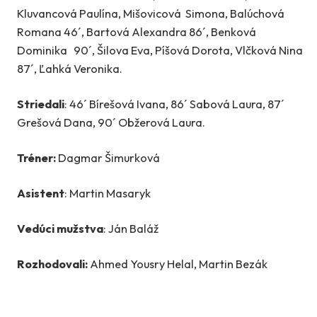
Kluvancová Paulína, Mišovicová Simona, Balúchová
Romana 46´, Bartová Alexandra 86´, Benková
Dominika 90´, Šilova Eva, Píšová Dorota, Vlčková Nina
87´, Ľahká Veronika.
Striedali
: 46´ Bírešová Ivana, 86´ Sabová Laura, 87´
Grešová Dana, 90´ Obžerová Laura.
Tréner:
Dagmar Šimurková
Asistent
: Martin Masaryk
Vedúci mužstva
: Ján Baláž
Rozhodovali:
Ahmed Yousry Helal, Martin Bezák