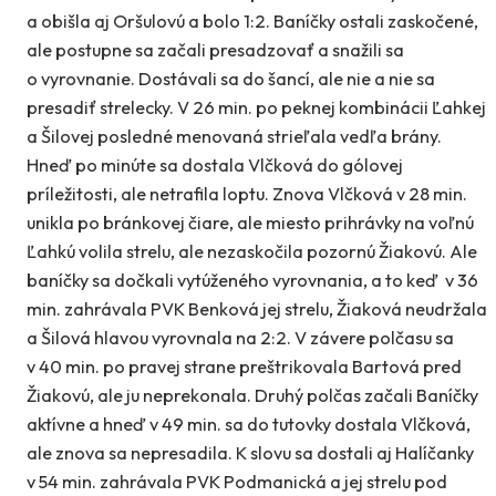
a obišla aj Oršulovú a bolo 1:2. Baníčky ostali zaskočené,
ale postupne sa začali presadzovať a snažili sa
o vyrovnanie. Dostávali sa do šancí, ale nie a nie sa
presadiť strelecky. V 26 min. po peknej kombinácii Ľahkej
a Šilovej posledné menovaná strieľala vedľa brány.
Hneď po minúte sa dostala Vlčková do gólovej
príležitosti, ale netrafila loptu. Znova Vlčková v 28 min.
unikla po bránkovej čiare, ale miesto prihrávky na voľnú
Ľahkú volila strelu, ale nezaskočila pozornú Žiakovú. Ale
baníčky sa dočkali vytúženého vyrovnania, a to keď v 36
min. zahrávala PVK Benková jej strelu, Žiaková neudržala
a Šilová hlavou vyrovnala na 2:2. V závere polčasu sa
v 40 min. po pravej strane preštrikovala Bartová pred
Žiakovú, ale ju neprekonala. Druhý polčas začali Baníčky
aktívne a hneď v 49 min. sa do tutovky dostala Vlčková,
ale znova sa nepresadila. K slovu sa dostali aj Halíčanky
v 54 min. zahrávala PVK Podmanická a jej strelu pod