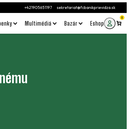
+421905651197
sekretariat@fcbanikprievidza.sk
0
penky
Multimédiá
Bazár
Eshop
enému