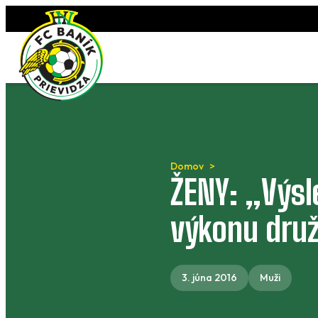
Preskočiť
na
obsah
Domov
ŽENY: „Výs
výkonu druž
3. júna 2016
Muži