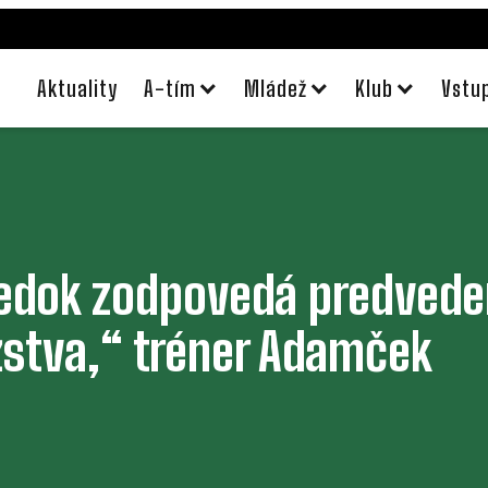
Aktuality
A-tím
Mládež
Klub
Vstu
ledok zodpovedá predved
stva,“ tréner Adamček