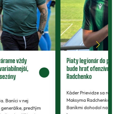
Baníci uzavreli letnú prípravu. V
generálke zdolali Martin
Zverenci Filipa Hlohovského ukončili letný dril
tým najlepším spôsobom - víťazstvom. Na
domácom trávniku zdolali treťoligový Martin
2:1 a ideálne…