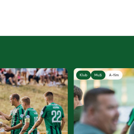
Klub
Muži
A-tím