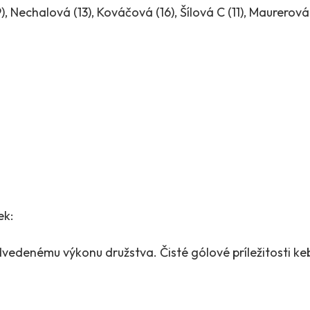
, Nechalová (13), Kováčová (16), Šílová C (11), Maurerová 
ek:
edenému výkonu družstva. Čisté gólové príležitosti keb