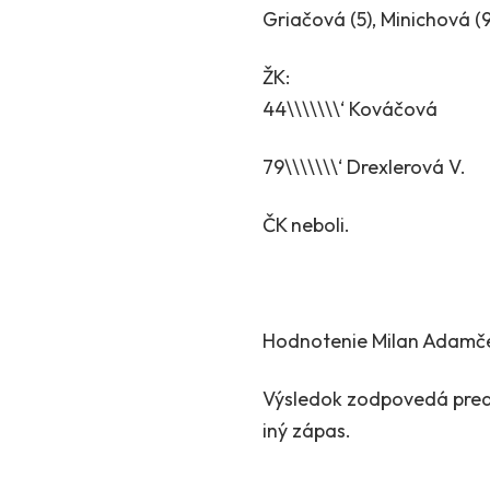
Griačová (5), Minichová (9)
ŽK:
44\\\\\\\‘ Kováčová
79\\\\\\\‘ Drexlerová V.
ČK neboli.
Hodnotenie Milan Adamč
Výsledok zodpovedá predv
iný zápas.