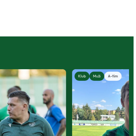
Klub
Muži
A-tím