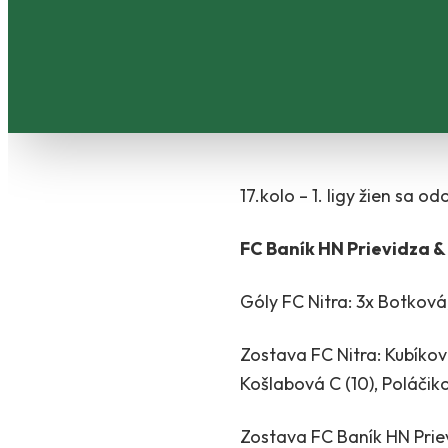
17.kolo – 1. ligy žien sa 
FC Baník HN Prievidza & 
Góly FC Nitra: 3x Botková
Zostava FC Nitra: Kubíková
Košlabová C (10), Poláčiko
Zostava FC Baník HN Prievi