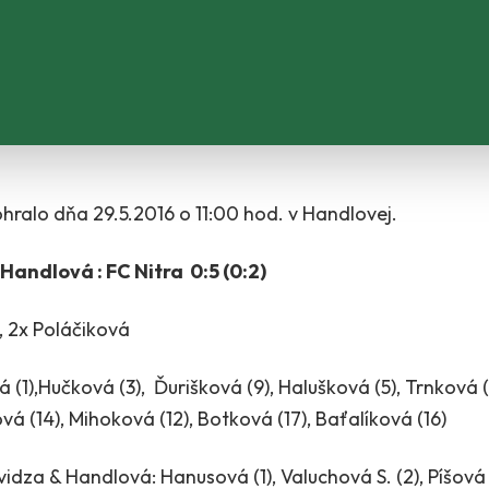
odohralo dňa 29.5.2016 o 11:00 hod. v Handlovej.
Handlová : FC Nitra 0:5 (0:2)
, 2x Poláčiková
 (1),Hučková (3), Ďurišková (9), Halušková (5), Trnková (6
vá (14), Mihoková (12), Botková (17), Baťalíková (16)
dza & Handlová: Hanusová (1), Valuchová S. (2), Píšová (