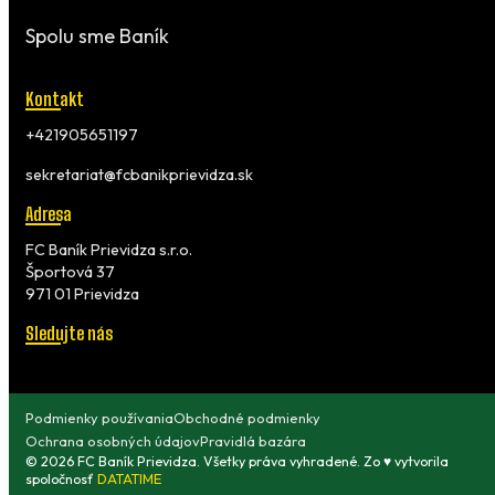
Spolu sme Baník
Kontakt
+421905651197
sekretariat@fcbanikprievidza.sk
Adresa
FC Baník Prievidza s.r.o.
Športová 37
971 01 Prievidza
Sledujte nás
Podmienky používania
Obchodné podmienky
Ochrana osobných údajov
Pravidlá bazára
© 2026 FC Baník Prievidza. Všetky práva vyhradené. Zo ♥ vytvorila
spoločnosť
DATATIME