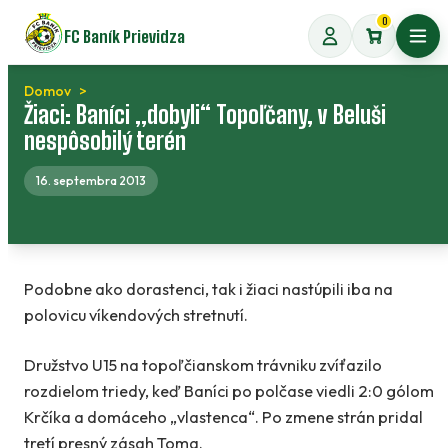
Preskočiť
0
FC Baník Prievidza
na
Otvo
obsah
Domov
Žiaci: Baníci „dobyli“ Topoľčany, v Beluši
nespôsobilý terén
16. septembra 2013
Podobne ako dorastenci, tak i žiaci nastúpili iba na
polovicu víkendových stretnutí.
Družstvo U15 na topoľčianskom trávniku zvíťazilo
rozdielom triedy, keď Baníci po polčase viedli 2:0 gólom
Krčíka a domáceho „vlastenca“. Po zmene strán pridal
tretí presný zásah Toma.