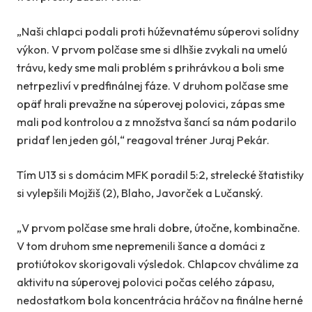
„Naši chlapci podali proti húževnatému súperovi solídny
výkon. V prvom polčase sme si dlhšie zvykali na umelú
trávu, kedy sme mali problém s prihrávkou a boli sme
netrpezliví v predfinálnej fáze. V druhom polčase sme
opäť hrali prevažne na súperovej polovici, zápas sme
mali pod kontrolou a z množstva šancí sa nám podarilo
pridať len jeden gól,“ reagoval tréner Juraj Pekár.
Tím U13 si s domácim MFK poradil 5:2, strelecké štatistiky
si vylepšili Mojžiš (2), Blaho, Javorček a Lučanský.
„V prvom polčase sme hrali dobre, útočne, kombinačne.
V tom druhom sme nepremenili šance a domáci z
protiútokov skorigovali výsledok. Chlapcov chválime za
aktivitu na súperovej polovici počas celého zápasu,
nedostatkom bola koncentrácia hráčov na finálne herné