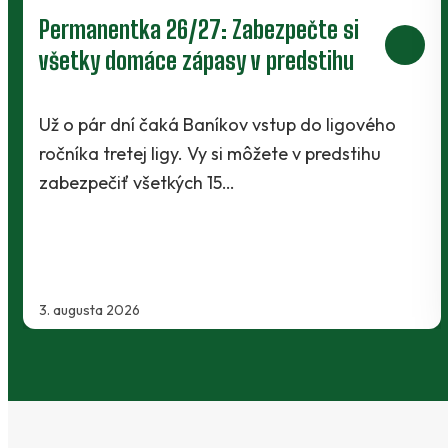
Prievidza postúpila do 2. kola pohára.
V Kanianke rozhodol z penalty v
závere Jibril
o
Baníci vstúpili do ostrej sezóny súbojom 1. kol
Slovnaft Cupu, keď vycestovali do neďalekej
Kanianky na menšie "derby". Takmer 700…
2. augusta 2026