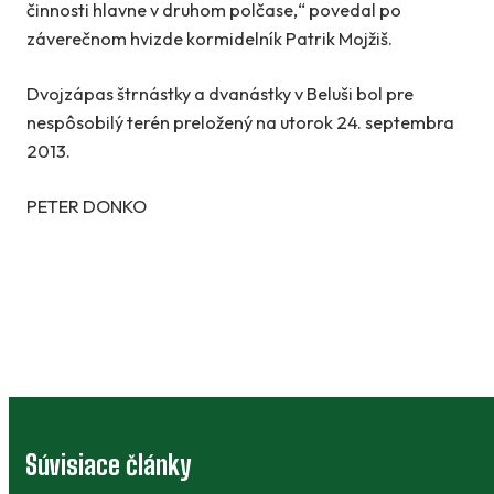
činnosti hlavne v druhom polčase,“ povedal po
záverečnom hvizde kormidelník Patrik Mojžiš.
Dvojzápas štrnástky a dvanástky v Beluši bol pre
nespôsobilý terén preložený na utorok 24. septembra
2013.
PETER DONKO
Súvisiace články