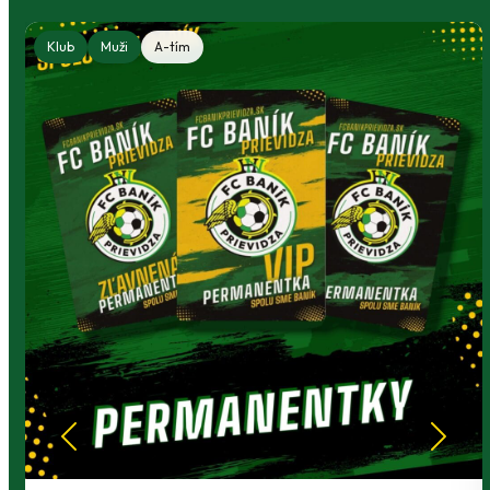
Klub
Muži
A-tím