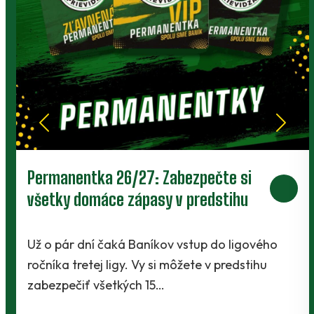
rmanentka 26/27: Zabezpečte si
Prie
etky domáce zápasy v predstihu
V Ka
záver
o pár dní čaká Baníkov vstup do ligového
níka tretej ligy. Vy si môžete v predstihu
Baníc
ezpečiť všetkých 15…
Slovn
Kani