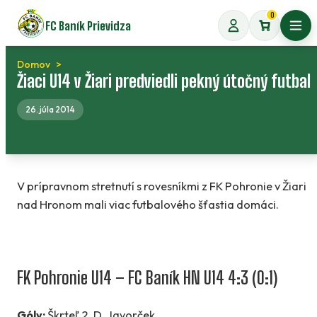
Preskočiť
0
FC Baník Prievidza
na
Otvo
obsah
Domov
Žiaci U14 v Žiari predviedli pekný útočný futbal
26. júla 2014
V prípravnom stretnutí s rovesníkmi z FK Pohronie v Žiari
nad Hronom mali viac futbalového šťastia domáci.
FK Pohronie U14 – FC Baník HN U14 4:3 (0:1)
Góly:
Škrteľ 2, D. Javorček.