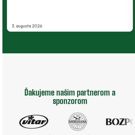
ugusta 2026
2. aug
Ďakujeme našim partnerom a
sponzorom