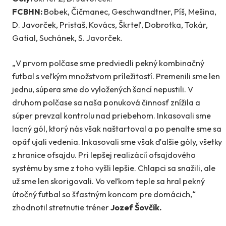
FCBHN:
Bobek, Čičmanec, Geschwandtner, Píš, Mešina,
D. Javorček, Pristaš, Kovács, Škrteľ, Dobrotka, Tokár,
Gatial, Suchánek, S. Javorček.
„V prvom polčase sme predviedli pekný kombinačný
futbal s veľkým množstvom príležitostí. Premenili sme len
jednu, súpera sme do vyložených šancí nepustili. V
druhom polčase sa naša ponuková činnosť znížila a
súper prevzal kontrolu nad priebehom. Inkasovali sme
lacný gól, ktorý nás však naštartoval a po penalte sme sa
opäť ujali vedenia. Inkasovali sme však ďalšie góly, všetky
z hranice ofsajdu. Pri lepšej realizácií ofsajdového
systému by sme z toho vyšli lepšie. Chlapci sa snažili, ale
už sme len skorigovali. Vo veľkom teple sa hral pekný
útočný futbal so šťastným koncom pre domácich,“
zhodnotil stretnutie tréner
Jozef Šovčík.