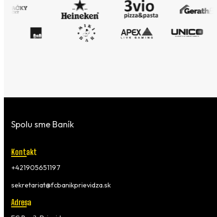
Spolu sme Baník
Kontakt
+421905651197
sekretariat@fcbanikprievidza.sk
Adresa