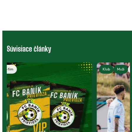
Súvisiace články
Klub
Muži
A-tím