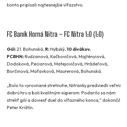
konto pripísali najtesnejšie víťazstvo.
FC Baník Horná Nitra – FC Nitra 1:0 (1:0)
Gól:
21. Bohunská,
R:
Hybský,
10 divákov.
FCBHN:
Rudzanová, Kačkovičová, Majtényiová,
Dodoková, Peciarová, Matejovičová, Hrádeľová,
Borčinová, Maťavková, Maurerová, Bohunská.
„Bolo to vyrovnané stretnutie, Nitranky predviedli veľmi
dobrú hru a boli kvalitným súperom. Podarilo sa nám
streliť gól a doviesť duel do víťazného konca,“ dokončil
Peter Krištín.