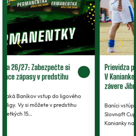
Prievidza postúpila do 2. kola pohára.
V Kanianke rozhodol z penalty v
závere Jibril
Baníci vstúpili do ostrej sezóny súbojom 1. kola
Slovnaft Cupu, keď vycestovali do neďalekej
Kanianky na menšie "derby". Takmer 700…