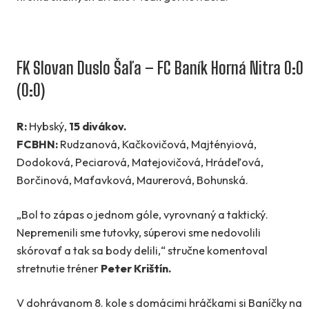
FK Slovan Duslo Šaľa – FC Baník Horná Nitra 0:0
(0:0)
R:
Hybský,
15 divákov.
FCBHN:
Rudzanová, Kačkovičová, Majtényiová,
Dodoková, Peciarová, Matejovičová, Hrádeľová,
Borčinová, Maťavková, Maurerová, Bohunská.
„Bol to zápas o jednom góle, vyrovnaný a taktický.
Nepremenili sme tutovky, súperovi sme nedovolili
skórovať a tak sa body delili,“ stručne komentoval
stretnutie tréner
Peter Krištín.
V dohrávanom 8. kole s domácimi hráčkami si Baníčky na