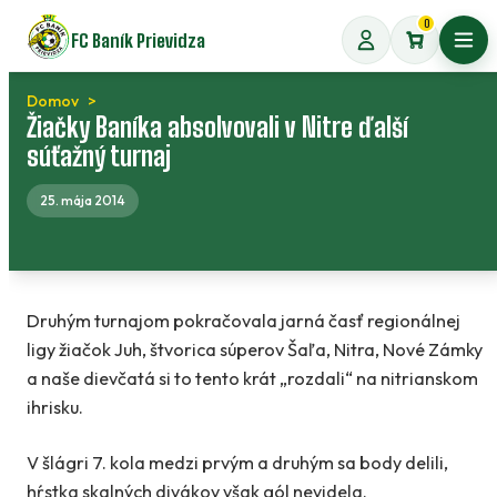
Preskočiť
0
FC Baník Prievidza
na
Otvo
obsah
Domov
Žiačky Baníka absolvovali v Nitre ďalší
súťažný turnaj
25. mája 2014
Druhým turnajom pokračovala jarná časť regionálnej
ligy žiačok Juh, štvorica súperov Šaľa, Nitra, Nové Zámky
a naše dievčatá si to tento krát „rozdali“ na nitrianskom
ihrisku.
V šlágri 7. kola medzi prvým a druhým sa body delili,
hŕstka skalných divákov však gól nevidela.