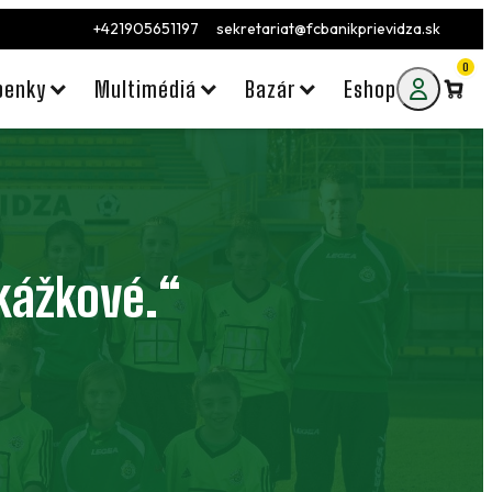
+421905651197
sekretariat@fcbanikprievidza.sk
0
penky
Multimédiá
Bazár
Eshop
ukážkové.“