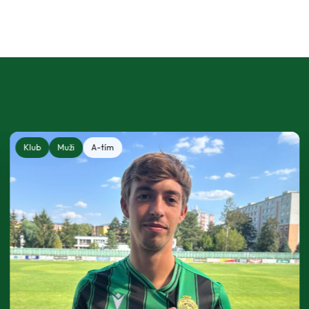
Klub
Muži
A-tím