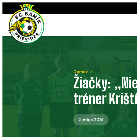
Preskočiť
na
obsah
Domov
Žiačky: „Ni
tréner Krišt
2. mája 2016