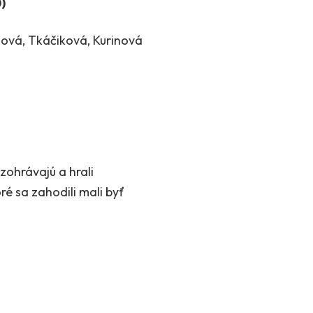
)
nová, Tkáčiková, Kurinová
ohrávajú a hrali
é sa zahodili mali byť