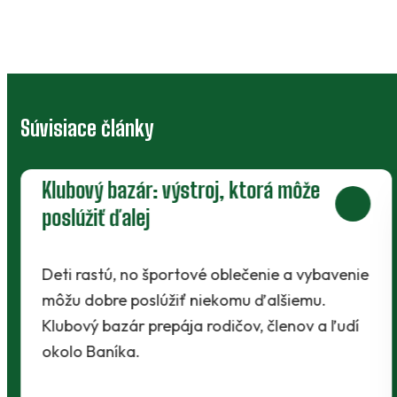
Súvisiace články
Klubový bazár: výstroj, ktorá môže
poslúžiť ďalej
Deti rastú, no športové oblečenie a vybavenie
môžu dobre poslúžiť niekomu ďalšiemu.
Klubový bazár prepája rodičov, členov a ľudí
okolo Baníka.