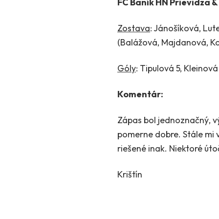
FC Baník HN Prievidza &
Zostava
: Jánošíková, Lut
(Balážová, Majdanová, K
Góly
: Tipulová 5, Kleinov
Komentár:
Zápas bol jednoznačný, v
pomerne dobre. Stále mi v
riešené inak. Niektoré úto
Krištín