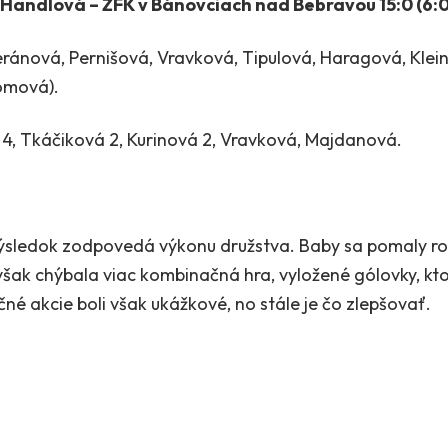
 Handlová – ŽFK v Bánovciach nad Bebravou 15:0 (6:0
eránová, Pernišová, Vravková, Tipulová, Haragová, Klei
omová).
á 4, Tkáčiková 2, Kurinová 2, Vravková, Majdanová.
ýsledok zodpovedá výkonu družstva. Baby sa pomaly roz
šak chýbala viac kombinačná hra, vyložené gólovky, ktor
čné akcie boli však ukážkové, no stále je čo zlepšovať.