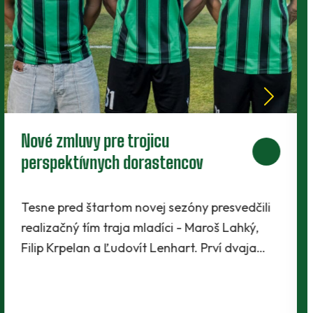
Nové zmluvy pre trojicu
perspektívnych dorastencov
Tesne pred štartom novej sezóny presvedčili
realizačný tím traja mladíci - Maroš Lahký,
Filip Krpelan a Ľudovít Lenhart. Prví dvaja…