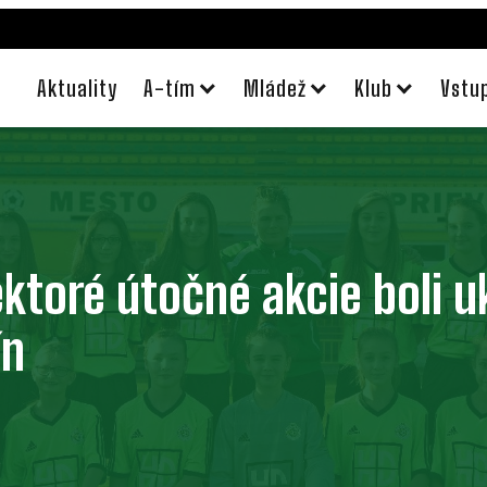
Aktuality
A-tím
Mládež
Klub
Vstu
ektoré útočné akcie boli 
ín