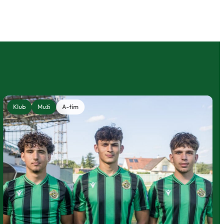
Klub
Muži
A-tím