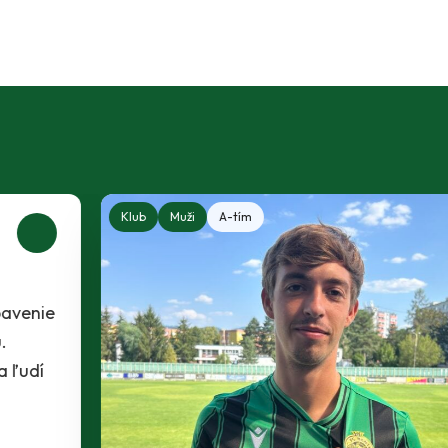
Klub
Muži
A-tím