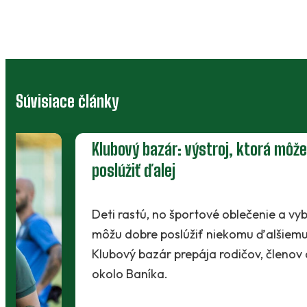
Súvisiace články
Klubový bazár: výstroj, ktorá môže
poslúžiť ďalej
Deti rastú, no športové oblečenie a vybavenie
môžu dobre poslúžiť niekomu ďalšiemu.
Klubový bazár prepája rodičov, členov a ľudí
okolo Baníka.