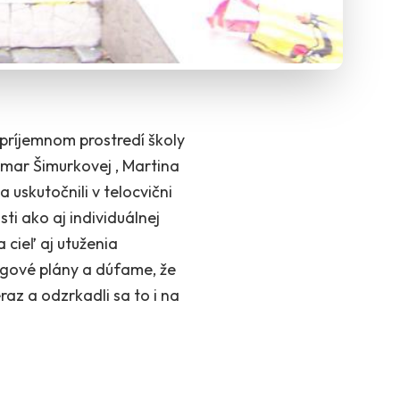
 príjemnom prostredí školy
gmar Šimurkovej , Martina
uskutočnili v telocvični
ti ako aj individuálnej
 cieľ aj utuženia
ingové plány a dúfame, že
az a odzrkadli sa to i na