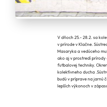
V dňoch 25.- 28.2. sa kol
v prírode v Klačne. Súst
Masaryka a vedúceho mužs
ako aj v prostredí prírody
futbalovej techniky. Okre
kolektívneho ducha .Sústr
budú v príprave na jarnú
lepších výkonoch v zápas