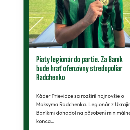
Piaty legionár do partie. Za Baník
bude hrať ofenzívny stredopoliar
Radchenko
Káder Prievidze sa rozšíril najnovšie o
Maksyma Radchenka. Legionár z Ukrajiny sa s
Baníkmi dohodol na pôsobení minimálne do
konca…