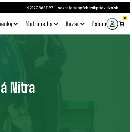
+421905651197
sekretariat@fcbanikprievidza.sk
0
penky
Multimédiá
Bazár
Eshop
á Nitra