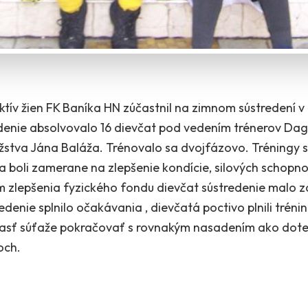
ektív žien FK Baníka HN zúčastnil na zimnom sústredení v
redenie absolvovalo 16 dievčat pod vedením trénerov Da
tva Jána Baláža. Trénovalo sa dvojfázovo. Tréningy sa 
 a boli zamerane na zlepšenie kondície, silových schopnos
m zlepšenia fyzického fondu dievčat sústredenie malo za
edenie splnilo očakávania , dievčatá poctivo plnili trén
 časť súťaže pokračovať s rovnakým nasadením ako doter
och.