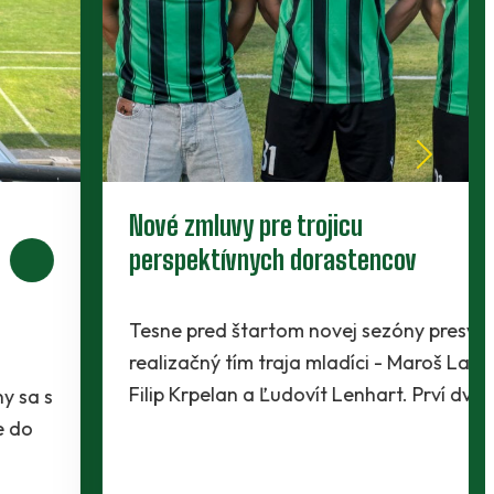
Nové zmluvy pre trojicu
perspektívnych dorastencov
Tesne pred štartom novej sezóny presvedčili
realizačný tím traja mladíci - Maroš Lahký,
Filip Krpelan a Ľudovít Lenhart. Prví dvaja…