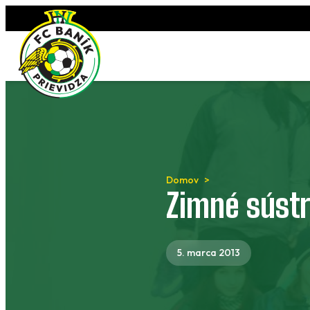
Preskočiť
na
obsah
Domov
Zimné sústr
5. marca 2013