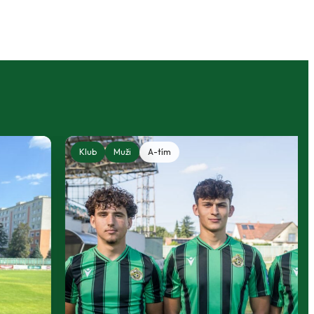
Klub
Muži
A-tím