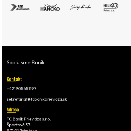
Spolu sme Baník
Kontakt
+421905651197
sekretariat@fcbanikprievidza.sk
Adresa
FC Baník Prievidza s.r.o.
Športová 37
971 01 Prievidza