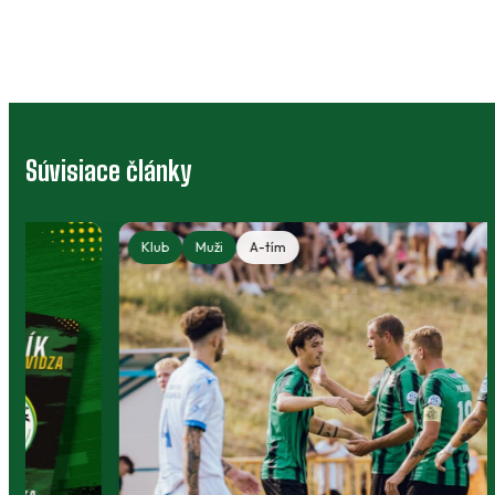
Súvisiace články
Klub
Muži
A-tím