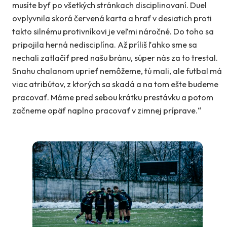
musíte byť po všetkých stránkach disciplinovaní. Duel
ovplyvnila skorá červená karta a hrať v desiatich proti
takto silnému protivníkovi je veľmi náročné. Do toho sa
pripojila herná nedisciplína. Až príliš ľahko sme sa
nechali zatlačiť pred našu bránu, súper nás za to trestal.
Snahu chalanom uprieť nemôžeme, tú mali, ale futbal má
viac atribútov, z ktorých sa skadá a na tom ešte budeme
pracovať. Máme pred sebou krátku prestávku a potom
začneme opäť naplno pracovať v zimnej príprave.“