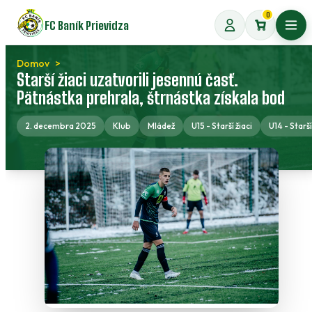
Preskočiť
0
FC Baník Prievidza
na
Otvo
obsah
Domov
Starší žiaci uzatvorili jesennú časť.
Pätnástka prehrala, štrnástka získala bod
2. decembra 2025
Klub
Mládež
U15 - Starší žiaci
U14 - Starší