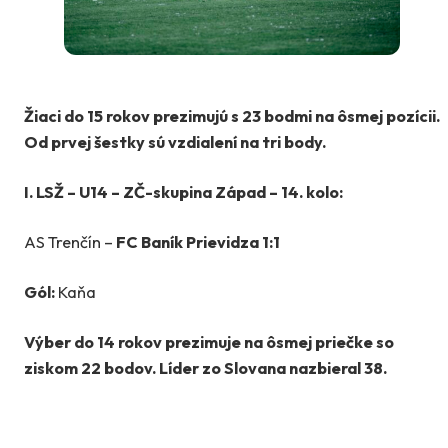
Žiaci do 15 rokov prezimujú s 23 bodmi na ôsmej pozícii.
Od prvej šestky sú vzdialení na tri body.
I. LSŽ – U14 – ZČ-skupina Západ – 14. kolo:
AS Trenčín –
FC Baník Prievidza 1:1
Gól:
Kaňa
Výber do 14 rokov prezimuje na ôsmej priečke so
ziskom 22 bodov. Líder zo Slovana nazbieral 38.