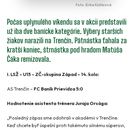
Foto: Erika Kollárová
Počas uplynulého víkendu sa v akcii predstavili
už iba dve banícke kategórie. Výbery starších
žiakov narazili na Trenčín. Pätnástka ťahala za
kratší koniec, štrnástka pod hradom Matúša
Čáka remizovala.
I. LSŽ – U15 – ZČ-skupina Západ – 14. kolo:
AS Trenčín –
FC Baník Prievidza 5:0
Hodnotenie asistenta trénera Juraja Orsága:
„Posledný zápas sme odohrali v akadémii v Trenčíne.
Keď chcete byť úspešní proti takémuto silnému súperovi,