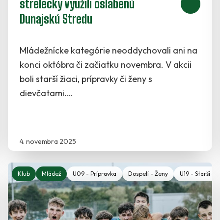
strelecky využili oslabenú
Dunajskú Stredu
Mládežnícke kategórie neoddychovali ani na
konci októbra či začiatku novembra. V akcii
boli starší žiaci, prípravky či ženy s
dievčatami.…
4. novembra 2025
7 - Mladší dorast
Klub
Mládež
U15 - Starší žiaci
U09 - Prípravka
U14 - Starší žiaci
Dospelí - Ženy
U13 - Mladší žiaci
U19 - Starší do