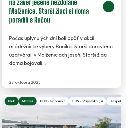
na záver jesene nezdolané
Malženice. Starší žiaci si doma
poradili s Račou
Počas uplynulých dní boli opäť v akcii
mládežnícke výbery Baníka. Starší dorastenci
uzatvárali v Malženiciach jeseň. Starší žiaci
doma bojovali…
27. októbra 2025
rast - Ženy
U12 - Mladší žiaci
Klub
Mládež
U19 - Starší dorast
Dospelí - Ženy
U09 - Prípravka
U15 - Starší žiaci - Ženy
U19 - Starší dorast - Ženy
U09 - Prípravka (B)
U17 - Mladší do
Dospelí - Ž