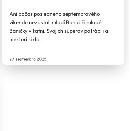
Ani počas posledného septembrového
víkendu nezostali mladí Baníci či mladé
Baníčky v šatni. Svojich súperov potrápili a
niektorí si do…
29. septembra 2025
žiaci
Starší dorast
U14 - Starší žiaci
U17 - Mladší dorast
U13 - Mladší žiaci
U15 - Starší žiaci
U12 - Mladší žiaci
U14 - Starší žiaci
U11 - Prí