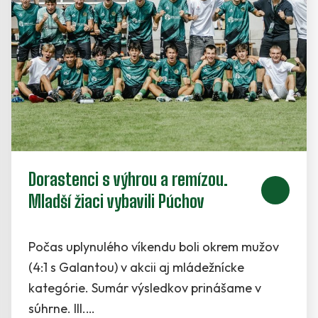
Dorastenci s výhrou a remízou.
Mladší žiaci vybavili Púchov
Počas uplynulého víkendu boli okrem mužov
(4:1 s Galantou) v akcii aj mládežnícke
kategórie. Sumár výsledkov prinášame v
súhrne. III.…