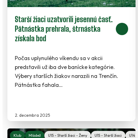
Starší žiaci uzatvorili jesennú časť.
Pätnástka prehrala, štrnástka
získala bod
Počas uplynulého víkendu sa v akcii
predstavili už iba dve banícke kategórie.
Výbery starších žiakov narazili na Trenčín.
Pätnástka ťahala…
2. decembra 2025
Klub
Mládež
U15 - Starší žiaci - Ženy
U15 - Starší žiaci
U14 -