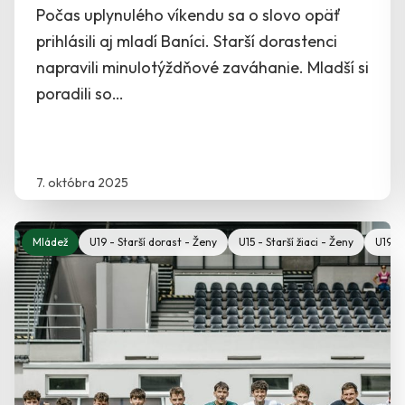
Počas uplynulého víkendu sa o slovo opäť
prihlásili aj mladí Baníci. Starší dorastenci
napravili minulotýždňové zaváhanie. Mladší si
poradili so…
7. októbra 2025
- Starší žiaci - Ženy
Mládež
U19 - Starší dorast - Ženy
U19 - Starší dorast
U17 - Mladší dorast
U15 - Starší žiaci - Ženy
U15 - Starší 
U19 - 