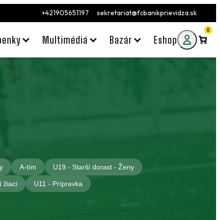
+421905651197
sekretariat@fcbanikprievidza.sk
0
penky
Multimédiá
Bazár
Eshop
y
A-tím
U19 - Starší dorast - Ženy
 žiaci
U11 - Prípravka