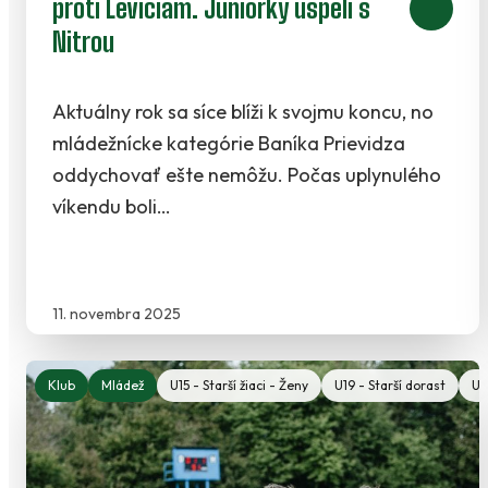
proti Leviciam. Juniorky uspeli s
Nitrou
Aktuálny rok sa síce blíži k svojmu koncu, no
mládežnícke kategórie Baníka Prievidza
oddychovať ešte nemôžu. Počas uplynulého
víkendu boli…
11. novembra 2025
Klub
Mládež
U15 - Starší žiaci - Ženy
U19 - Starší dorast
U1