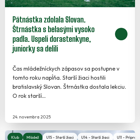
Pätnástka zdolala Slovan.
Štrnástka s belasými vysoko
padla. Uspeli dorastenkyne,
juniorky sa delili
Čas mládežníckych zápasov sa postupne v
tomto roku napĺňa. Starší žiaci hostili
bratislavský Slovan. Štrnástka dostala lekciu.
O rok starší…
24. novembra 2025
 Starší žiaci
Klub
U13 - Mladší žiaci
Mládež
U15 - Starší žiaci
U12 - Mladší žiaci
U14 - Starší žiaci
U11 - Prípravka
U11 - Príprav
U10 