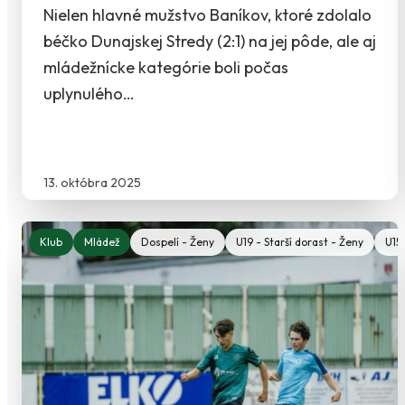
Nielen hlavné mužstvo Baníkov, ktoré zdolalo
béčko Dunajskej Stredy (2:1) na jej pôde, ale aj
mládežnícke kategórie boli počas
uplynulého…
13. októbra 2025
Klub
Mládež
Dospelí - Ženy
U19 - Starší dorast - Ženy
U15 