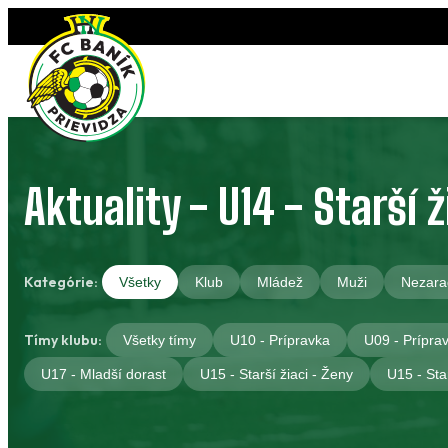
Preskočiť
na
obsah
Aktuality - U14 - Starší ž
Kategórie:
Všetky
Klub
Mládež
Muži
Nezara
Tímy klubu:
Všetky tímy
U10 - Prípravka
U09 - Prípra
U17 - Mladší dorast
U15 - Starší žiaci - Ženy
U15 - Star