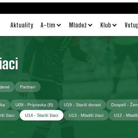
Aktuality
A-tím
Mládež
Klub
Vstu
iaci
dené
Partneri
vka
U09 - Prípravka (B)
U19 - Starší dorast
Dospelí - Žen
ší žiaci
U14 - Starší žiaci
U13 - Mladší žiaci
U12 - Mladší