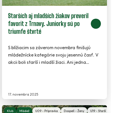
Starších aj mladších žiakov preveril
favorit z Trnavy. Juniorky sú po
triumfe štvrté
S blížiacim sa záverom novembra finišujú
mládežnícke kategórie svoju jesennú časť. V
akcii boli starší i mladší žiaci. Ani jedna…
17. novembra 2025
ka
- Prípravka
Klub
U10 - Prípravka
Mládež
U09 - Prípravka
U09 - Prípravka
U09 - Prípravka
U19 - Starší dorast - Ženy
Dospelí - Ženy
Dospelí - Ženy
U19 - Starší dor
U15 - Starší žiac