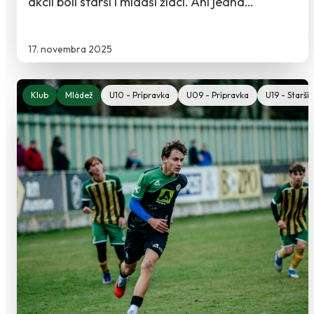
akcii boli starší i mladší žiaci. Ani jedna…
17. novembra 2025
Klub
Mládež
U10 - Prípravka
U09 - Prípravka
U19 - Starší