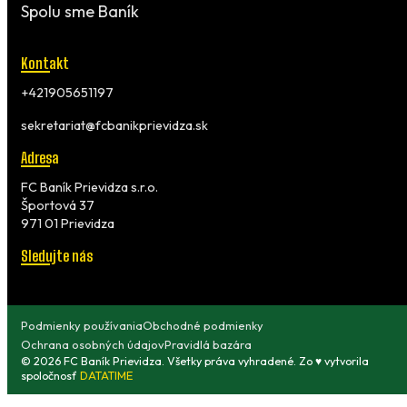
Spolu sme Baník
Kontakt
+421905651197
sekretariat@fcbanikprievidza.sk
Adresa
FC Baník Prievidza s.r.o.
Športová 37
971 01 Prievidza
Sledujte nás
Podmienky používania
Obchodné podmienky
Ochrana osobných údajov
Pravidlá bazára
© 2026 FC Baník Prievidza. Všetky práva vyhradené. Zo ♥ vytvorila
spoločnosť
DATATIME