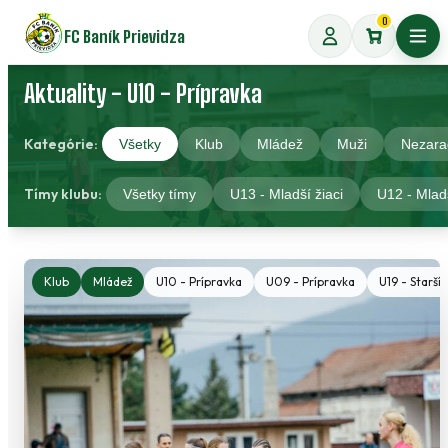
Preskočiť
0
FC Baník Prievidza
na
Otvo
obsah
Aktuality - U10 - Prípravka
Kategórie:
Všetky
Klub
Mládež
Muži
Nezara
Tímy klubu:
Všetky tímy
U13 - Mladší žiaci
U12 - Mladš
Klub
Mládež
U10 - Prípravka
U09 - Prípravka
U19 - Starší