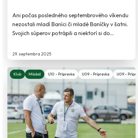
Ani počas posledného septembrového víkendu
nezostali mladí Baníci či mladé Baníčky v šatni.
Svojich súperov potrápili a niektorí si do…
29. septembra 2025
Klub
Mládež
U10 - Prípravka
U09 - Prípravka
U09 - Prípra