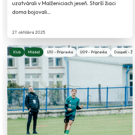
uzatvárali v Malženiciach jeseň. Starší žiaci
doma bojovali…
27. októbra 2025
Klub
Mládež
U10 - Prípravka
U09 - Prípravka
Dospelí - Ž