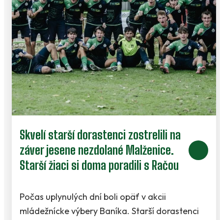
Skvelí starší dorastenci zostrelili na
záver jesene nezdolané Malženice.
Starší žiaci si doma poradili s Račou
Počas uplynulých dní boli opäť v akcii
mládežnícke výbery Baníka. Starší dorastenci