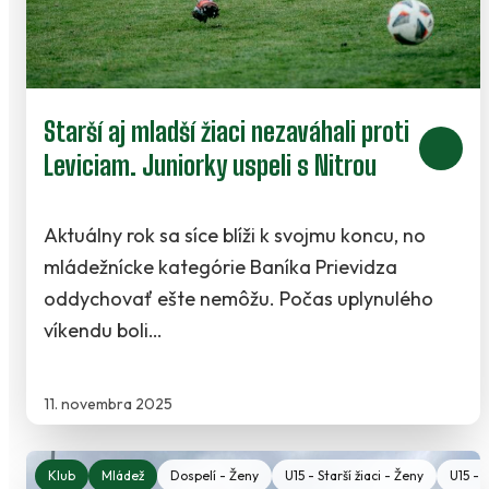
Starší aj mladší žiaci nezaváhali proti
Leviciam. Juniorky uspeli s Nitrou
Aktuálny rok sa síce blíži k svojmu koncu, no
mládežnícke kategórie Baníka Prievidza
oddychovať ešte nemôžu. Počas uplynulého
víkendu boli…
11. novembra 2025
Klub
Mládež
Dospelí - Ženy
U15 - Starší žiaci - Ženy
U15 - S