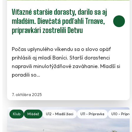
Víťazné staršie dorasty, darilo sa aj
mladším. Dievčatá podľahli Trnave,
prípravkári zostrelili Detvu
Počas uplynulého víkendu sa o slovo opäť
prihlásili aj mladí Baníci. Starší dorastenci
napravili minulotýždňové zaváhanie. Mladší si
poradili so…
7. októbra 2025
Klub
Mládež
U12 - Mladší žiaci
U11 - Prípravka
U10 - Prípra