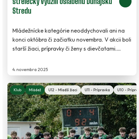
strelecky využili oslabenú Dunajskú
Stredu
Mládežnícke kategórie neoddychovali ani na
konci októbra či začiatku novembra. V akcii boli
starší žiaci, prípravky či ženy s dievčatami.…
4. novembra 2025
Klub
Mládež
U12 - Mladší žiaci
U11 - Prípravka
U10 - Prípra