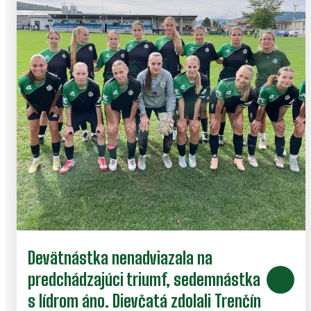
Devätnástka nenadviazala na
predchádzajúci triumf, sedemnástka
s lídrom áno. Dievčatá zdolali Trenčín