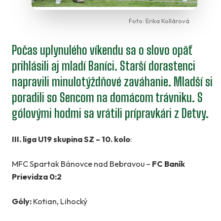
Foto: Erika Kollárová
Počas uplynulého víkendu sa o slovo opäť
prihlásili aj mladí Baníci. Starší dorastenci
napravili minulotýždňové zaváhanie. Mladší si
poradili so Sencom na domácom trávniku. S
gólovými hodmi sa vrátili prípravkári z Detvy.
III. liga U19 skupina SZ – 10. kolo
:
MFC Spartak Bánovce nad Bebravou –
FC Baník
Prievidza 0:2
Góly:
Kotian, Lihocký