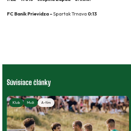
FC Baník Prievidza –
Spartak Trnava
0:13
Súvisiace články
Klub
Muži
A-tím