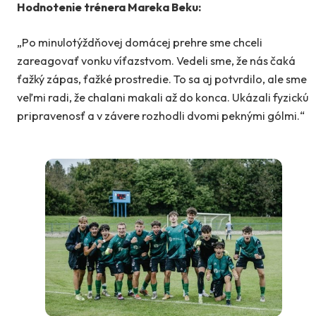
Hodnotenie trénera Mareka Beku:
„Po minulotýždňovej domácej prehre sme chceli
zareagovať vonku víťazstvom. Vedeli sme, že nás čaká
ťažký zápas, ťažké prostredie. To sa aj potvrdilo, ale sme
veľmi radi, že chalani makali až do konca. Ukázali fyzickú
pripravenosť a v závere rozhodli dvomi peknými gólmi.“