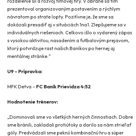
rozdelenie síl a rozvoj tímovej hry. V obrane sa tím
prezentoval organizovaným postavením a rýchlym
návratom po strate lopty. Pozitívne je, že sme sa
dokázali presadiť aj v situáciách 1na1. Zlepšujeme sa v
individuálnych riešeniach. Celkovo išlo o vydarený zápas
s vysokou aktivitou, nasadením a futbalovým prejavom,
ktorý potvrdzuje rast našich Baníkov po hernej aj
mentálnej stránke.“
U9 – Prípravka:
MFK Detva –
FC Baník Prievidza 4:52
Hodnotenie trénerov:
„Dominovali sme vo všetkých herných činnostiach. Dobre
sme bránili, zakladali protiútoky a darilo sa nám strieľať
góly. Predvádzali sme peknú kombinačnú hru a súper