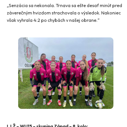
„Senzácia sa nekonala. Trnava sa ešte desať minút pred
záverečným hvizdom strachovala o výsledok. Nakoniec
však vyhrala 4:2 po chybách v našej obrane.“
I. LŽ – WU15 – skupina Západ – 8. kolo: