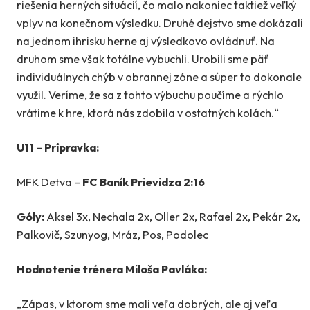
riešenia herných situácií, čo malo nakoniec taktiež veľký
vplyv na konečnom výsledku. Druhé dejstvo sme dokázali
na jednom ihrisku herne aj výsledkovo ovládnuť. Na
druhom sme však totálne vybuchli. Urobili sme päť
individuálnych chýb v obrannej zóne a súper to dokonale
využil. Veríme, že sa z tohto výbuchu poučíme a rýchlo
vrátime k hre, ktorá nás zdobila v ostatných kolách.“
U11 – Prípravka:
MFK Detva –
FC Baník Prievidza 2:16
Góly:
Aksel 3x, Nechala 2x, Oller 2x, Rafael 2x, Pekár 2x,
Palkovič, Szunyog, Mráz, Pos, Podolec
Hodnotenie trénera Miloša Pavláka:
„Zápas, v ktorom sme mali veľa dobrých, ale aj veľa