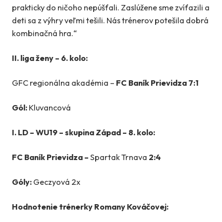
prakticky do ničoho nepúšťali. Zaslúžene sme zvíťazili a
deti sa z výhry veľmi tešili. Nás trénerov potešila dobrá
kombinačná hra.“
II. liga ženy – 6. kolo:
GFC regionálna akadémia –
FC Baník Prievidza 7:1
Gól:
Kluvancová
I. LD – WU19 – skupina Západ – 8. kolo:
FC Baník Prievidza –
Spartak Trnava
2:4
Góly:
Geczyová 2x
Hodnotenie trénerky Romany Kováčovej: