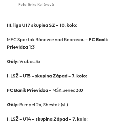
Foto: Erika Kollárová
III. liga U17 skupina SZ – 10. kolo:
MFC Spartak Bánovce nad Bebravou –
FC Baník
Prievidza 1:3
Góly:
Vrabec 3x
I. LSŽ – U15 – skupina Západ – 7. kolo:
FC Baník Prievidza
– MŠK Senec
3:0
Góly:
Rumpel 2x, Shestak (vl.)
I. LSŽ – U14 – skupina Západ – 7. kolo: