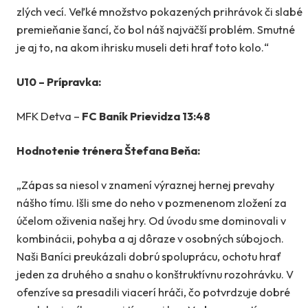
zlých vecí. Veľké množstvo pokazených prihrávok či slabé
premieňanie šancí, čo bol náš najväčší problém. Smutné
je aj to, na akom ihrisku museli deti hrať toto kolo.“
U10 – Prípravka:
MFK Detva –
FC Baník Prievidza 13:48
Hodnotenie trénera Štefana Beňa:
„Zápas sa niesol v znamení výraznej hernej prevahy
nášho tímu. Išli sme do neho v pozmenenom zložení za
účelom oživenia našej hry. Od úvodu sme dominovali v
kombinácii, pohyba a aj dôraze v osobných súbojoch.
Naši Baníci preukázali dobrú spoluprácu, ochotu hrať
jeden za druhého a snahu o konštruktívnu rozohrávku. V
ofenzíve sa presadili viacerí hráči, čo potvrdzuje dobré