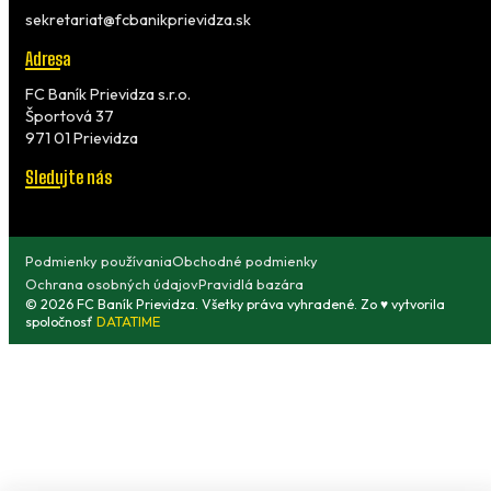
sekretariat@fcbanikprievidza.sk
Adresa
FC Baník Prievidza s.r.o.
Športová 37
971 01 Prievidza
Sledujte nás
Podmienky používania
Obchodné podmienky
Ochrana osobných údajov
Pravidlá bazára
© 2026 FC Baník Prievidza. Všetky práva vyhradené. Zo ♥ vytvorila
spoločnosť
DATATIME