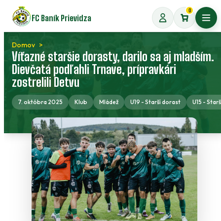
Preskočiť
0
FC Baník Prievidza
na
Otvo
obsah
Domov
Víťazné staršie dorasty, darilo sa aj mladším.
Dievčatá podľahli Trnave, prípravkári
zostrelili Detvu
7. októbra 2025
Klub
Mládež
U19 - Starší dorast
U15 - Starš