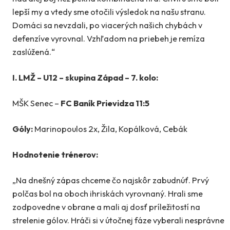
lepší my a vtedy sme otočili výsledok na našu stranu.
Domáci sa nevzdali, po viacerých našich chybách v
defenzíve vyrovnal. Vzhľadom na priebeh je remíza
zaslúžená.“
I. LMŽ – U12 – skupina Západ – 7. kolo:
MŠK Senec –
FC Baník Prievidza 11:5
Góly:
Marinopoulos 2x, Žila, Kopálková, Cebák
Hodnotenie trénerov:
„Na dnešný zápas chceme čo najskôr zabudnúť. Prvý
polčas bol na oboch ihriskách vyrovnaný. Hrali sme
zodpovedne v obrane a mali aj dosť príležitostí na
strelenie gólov. Hráči si v útočnej fáze vyberali nesprávne