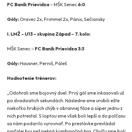
FC Baník Prievidza
– MŠK Senec
6:0
Góly:
Oravec 2x, Frimmel 2x, Pánis, Sečiansky
I. LMŽ – U13 – skupina Západ – 7. kolo:
MŠK Senec –
FC Baník Prievidza 3:3
Góly:
Hausner, Perniš, Páleš
Hodnotenie trénerov:
„Odohrali sme bojovný duel. Prvý gól sme inkasovali už
po dvadsiatich sekundách. Následne sme urobili ešte
niekoľko hrubých chýb v obrannej fáze a súper jednu z
nich potrestal. S loptou sme však boli lepší a do polčasu
sa nám podarilo vyrovnať. Po prestávke prevládal
naďalej boj než pekná kombinačná hra. Chvíľu sme boli