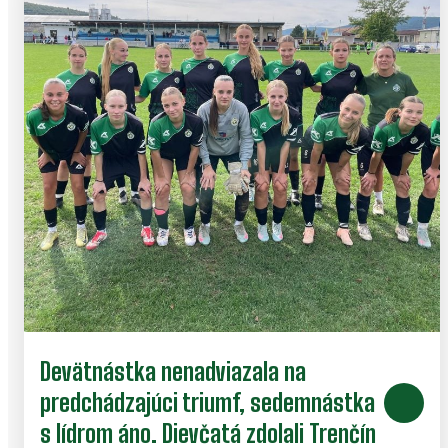
Devätnástka nenadviazala na
predchádzajúci triumf, sedemnástka
s lídrom áno. Dievčatá zdolali Trenčín