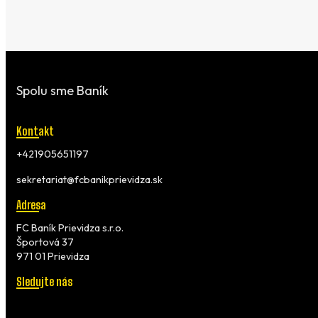
Spolu sme Baník
Kontakt
+421905651197
sekretariat@fcbanikprievidza.sk
Adresa
FC Baník Prievidza s.r.o.
Športová 37
971 01 Prievidza
Sledujte nás