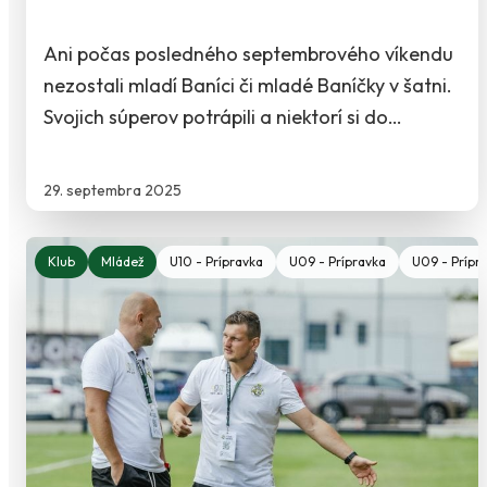
Ani počas posledného septembrového víkendu
nezostali mladí Baníci či mladé Baníčky v šatni.
Svojich súperov potrápili a niektorí si do…
29. septembra 2025
Klub
Mládež
U10 - Prípravka
U09 - Prípravka
U09 - Prípra