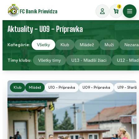
Preskočiť
0
FC Baník Prievidza
na
Otvo
obsah
Aktuality - U09 - Prípravka
Kategórie:
Všetky
Klub
Mládež
Muži
Nezara
Tímy klubu:
Všetky tímy
U13 - Mladší žiaci
U12 - Mladš
Klub
Mládež
U10 - Prípravka
U09 - Prípravka
U19 - Starší