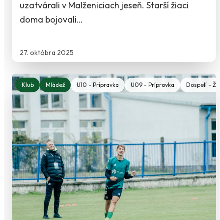
uzatvárali v Malženiciach jeseň. Starší žiaci
doma bojovali…
27. októbra 2025
Klub
Mládež
U10 - Prípravka
U09 - Prípravka
Dospelí - Ž