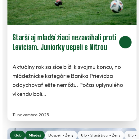
Starší aj mladší žiaci nezaváhali proti
Leviciam. Juniorky uspeli s Nitrou
Aktuálny rok sa síce blíži k svojmu koncu, no
mládežnícke kategórie Baníka Prievidza
oddychovať ešte nemôžu. Počas uplynulého
víkendu boli…
11. novembra 2025
Klub
Mládež
Dospelí - Ženy
U15 - Starší žiaci - Ženy
U15 - S