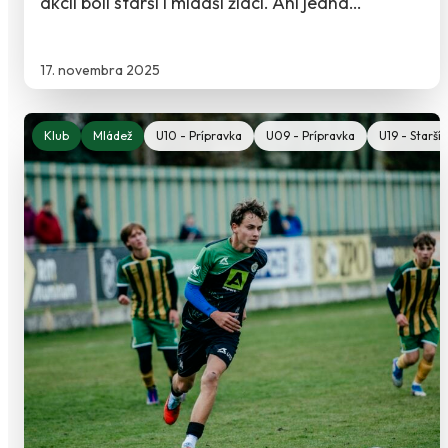
akcii boli starší i mladší žiaci. Ani jedna…
17. novembra 2025
Klub
Mládež
U10 - Prípravka
U09 - Prípravka
U19 - Starší