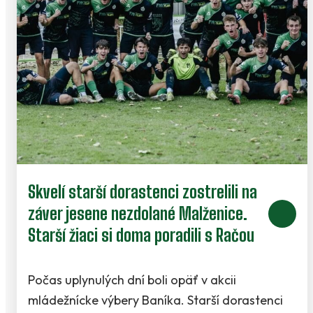
Skvelí starší dorastenci zostrelili na
záver jesene nezdolané Malženice.
Starší žiaci si doma poradili s Račou
Počas uplynulých dní boli opäť v akcii
mládežnícke výbery Baníka. Starší dorastenci