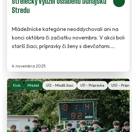
strelecky využili oslabenú Dunajskú
Stredu
Mládežnícke kategórie neoddychovali ani na
konci októbra či začiatku novembra. V akcii boli
starší žiaci, prípravky či ženy s dievčatami.…
4. novembra 2025
Klub
Mládež
U12 - Mladší žiaci
U11 - Prípravka
U10 - Prípra