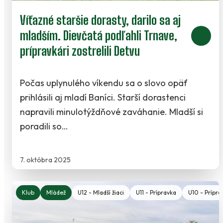
Víťazné staršie dorasty, darilo sa aj
mladším. Dievčatá podľahli Trnave,
prípravkári zostrelili Detvu
Počas uplynulého víkendu sa o slovo opäť
prihlásili aj mladí Baníci. Starší dorastenci
napravili minulotýždňové zaváhanie. Mladší si
poradili so…
7. októbra 2025
Klub
Mládež
U12 - Mladší žiaci
U11 - Prípravka
U10 - Prípra