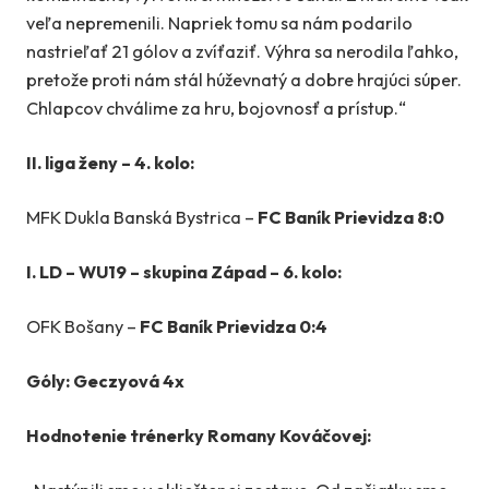
veľa nepremenili. Napriek tomu sa nám podarilo
nastrieľať 21 gólov a zvíťaziť. Výhra sa nerodila ľahko,
pretože proti nám stál húževnatý a dobre hrajúci súper.
Chlapcov chválime za hru, bojovnosť a prístup.“
II. liga ženy – 4. kolo:
MFK Dukla Banská Bystrica –
FC Baník Prievidza
8:0
I. LD – WU19 – skupina Západ – 6. kolo:
OFK Bošany –
FC Baník Prievidza 0:4
Góly: Geczyová 4x
Hodnotenie trénerky Romany Kováčovej: