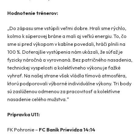
Hodnotenie trénerov:
„Do zápasu sme vstúpili veľmi dobre. Hrali sme rýchlo,
kolmo k súperovej bráne a mali aj veľkú energiu. To, čo
sme si pred výkopom v kabíne povedali, hráči plnili na
100 %. Doterajšie vystúpenia nám ukázali, že súťaž je
fyzicky náročná a vyrovnaná. Bez patričného nasadenia,
technickej vyspelosti a kolektívneho výkonu je ťažké
vyhrať. Na našej strane však vládla tímová atmosféra,
ktorú podporovali výborné individuálne výkony. Tri body
sú zaslúženou odmenou za pracovitosť a kolektívne
nasadenie celého mužstva.“
Prípravka U11:
FK Pohronie –
FC Baník Prievidza 14:14