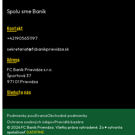
Spolu sme Baník
Kontakt
+421905651197
sekretariat@fcbanikprievidza.sk
Adresa
FC Baník Prievidza s.r.o.
Športová 37
971 01 Prievidza
Sledujte nás
Podmienky používania
Obchodné podmienky
Ochrana osobných údajov
Pravidlá bazára
© 2026 FC Baník Prievidza. Všetky práva vyhradené. Zo ♥ vytvorila
spoločnosť
DATATIME