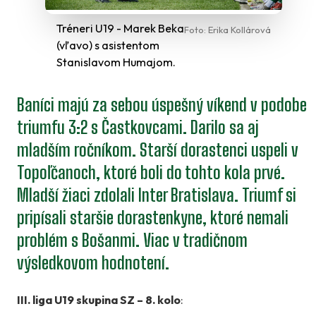
Tréneri U19 - Marek Beka
Foto: Erika Kollárová
(vľavo) s asistentom
Stanislavom Humajom.
Baníci majú za sebou úspešný víkend v podobe
triumfu 3:2 s Častkovcami. Darilo sa aj
mladším ročníkom. Starší dorastenci uspeli v
Topoľčanoch, ktoré boli do tohto kola prvé.
Mladší žiaci zdolali Inter Bratislava. Triumf si
pripísali staršie dorastenkyne, ktoré nemali
problém s Bošanmi. Viac v tradičnom
výsledkovom hodnotení.
III. liga U19 skupina SZ – 8. kolo
: