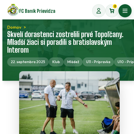
Preskočiť
0
FC Baník Prievidza
na
Otvo
obsah
Domov
Skvelí dorastenci zostrelili prvé Topoľčany.
Mladší žiaci si poradili s bratislavským
Interom
22. septembra 2025
Klub
Mládež
U11 - Prípravka
U10 - Prí