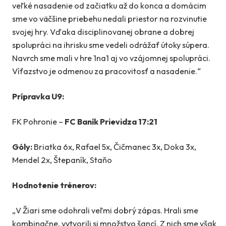
veľké nasadenie od začiatku až do konca a domácim
sme vo väčšine priebehu nedali priestor na rozvinutie
svojej hry. Vďaka disciplinovanej obrane a dobrej
spolupráci na ihrisku sme vedeli odrážať útoky súpera.
Navrch sme mali v hre 1na1 aj vo vzájomnej spolupráci.
Víťazstvo je odmenou za pracovitosť a nasadenie.“
Prípravka U9:
FK Pohronie –
FC Baník Prievidza 17:21
Góly:
Briatka 6x, Rafael 5x, Čičmanec 3x, Doka 3x,
Mendel 2x, Štepaník, Staňo
Hodnotenie trénerov:
„V Žiari sme odohrali veľmi dobrý zápas. Hrali sme
kombinačne, vytvorili si množstvo šancí. Z nich sme však