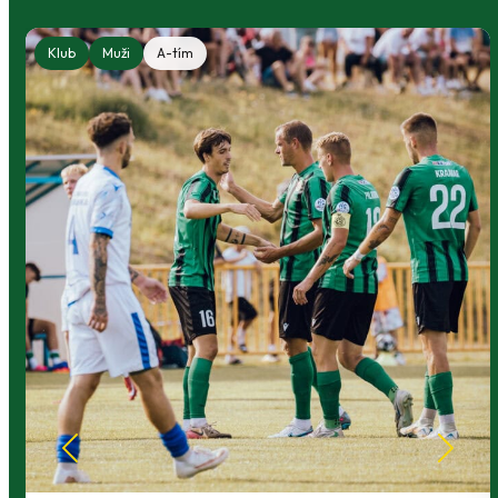
Klub
Muži
A-tím