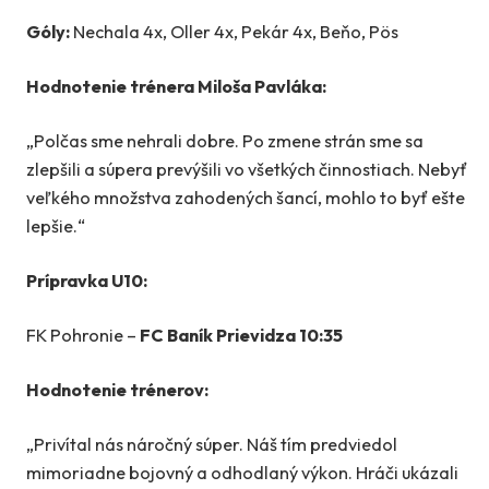
Góly:
Nechala 4x, Oller 4x, Pekár 4x, Beňo, Pös
Hodnotenie trénera Miloša Pavláka:
„Polčas sme nehrali dobre. Po zmene strán sme sa
zlepšili a súpera prevýšili vo všetkých činnostiach. Nebyť
veľkého množstva zahodených šancí, mohlo to byť ešte
lepšie.“
Prípravka U10:
FK Pohronie –
FC Baník Prievidza 10:35
Hodnotenie trénerov:
„Privítal nás náročný súper. Náš tím predviedol
mimoriadne bojovný a odhodlaný výkon. Hráči ukázali