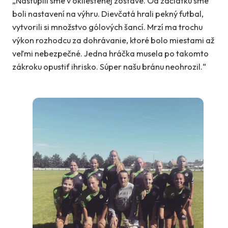
„Nastúpili sme v oklieštenej zostave. Od začiatku sme
boli nastavení na výhru. Dievčatá hrali pekný futbal,
vytvorili si množstvo gólových šancí. Mrzí ma trochu
výkon rozhodcu za dohrávanie, ktoré bolo miestami až
veľmi nebezpečné. Jedna hráčka musela po takomto
zákroku opustiť ihrisko. Súper našu bránu neohrozil.“