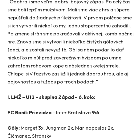
„Odohrali sme veľmi dobrý, bojovný zápas. Po celý čas
sme boli lepším mužstvom. Mali sme viac z hry a súpera
nepúšťali do žiadnych príležitostí. V prvom polčase sme
si ich vytvorili niekoľko my, jednu stopercentnú zahodili.
Po zmene strán sme pokračovali v aktívnej, kombinačnej
hre. Znova sme si vytvorili niekoľko čistých gólových
šancí, ale zostali nevyužité. Gól sa nám podarilo dať
niekoľko minút pred záverečným hvizdom po umne
zahratom rohovom kope a následne skvelej strele.
Chlapci si víťazstvo zaslúžili jednak dobrou hrou, ale aj
bojovnosťou a túžbou po troch bodoch.“
I. LMŽ – U12 – skupina Západ – 6. kolo:
FC Baník Prievidza
– Inter Bratislava
9:6
Góly:
Marget 3x, Jungman 2x, Marinopoulos 2x,
Čičmanec, Stránsky