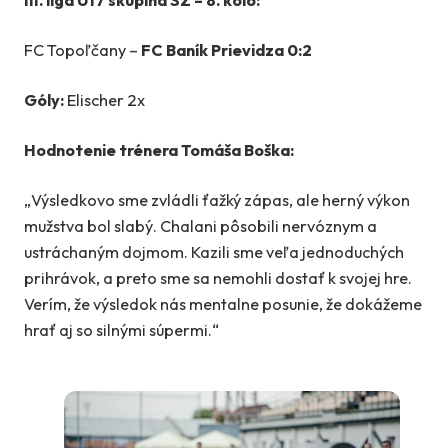
III. liga U17 skupina SZ – 8. kolo:
FC Topoľčany –
FC Baník Prievidza 0:2
Góly:
Elischer 2x
Hodnotenie trénera Tomáša Boška:
„Výsledkovo sme zvládli ťažký zápas, ale herný výkon
mužstva bol slabý. Chalani pôsobili nervóznym a
ustráchaným dojmom. Kazili sme veľa jednoduchých
prihrávok, a preto sme sa nemohli dostať k svojej hre.
Verím, že výsledok nás mentalne posunie, že dokážeme
hrať aj so silnými súpermi.“