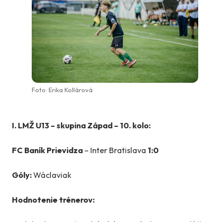
Foto: Erika Kollárová
I. LMŽ U13 – skupina Západ – 10. kolo:
FC Baník Prievidza
– Inter Bratislava
1:0
Góly:
Wáclaviak
Hodnotenie trénerov: