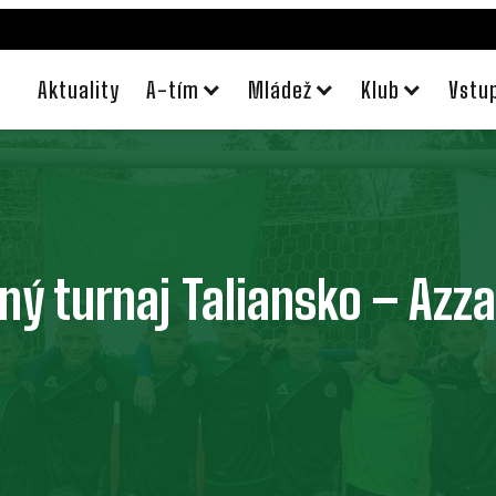
Aktuality
A-tím
Mládež
Klub
Vstu
ý turnaj Taliansko – Azz