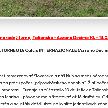
národný turnaj Taliansko – Azzano Decimo 10. – 13.0
1.TORNEO Di Calcio INTERNAZIONALE (Azzano Decim
osť reprezenovať Slovensko a náš klub na medzinárodno
na za prácu počas „prípravkárskeho obdobia“. Žiaľ poč
 programu. Turnaja sa zúčastnilo 10 družstiev z Taliansk
n Marína – pôvodne malo štartovať až 16 družstiev. Od
terén a neustály dážď ubral na kvalite jednotlivých záp