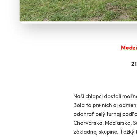
Medzi
2
Naši chlapci dostali možn
Bola to pre nich aj odme
odohrať celý turnaj podľa
Chorvátska, Maďarska, Sa
základnej skupine. Ťaž
ký 