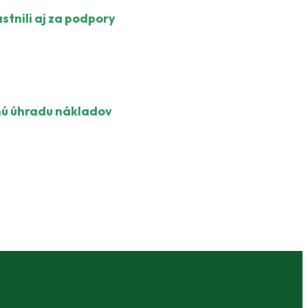
tnili aj za podpory
čnú úhradu nákladov