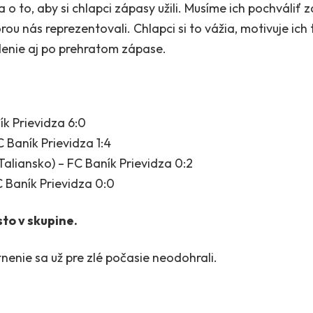
 o to, aby si chlapci zápasy užili. Musíme ich pochváliť z
torou nás reprezentovali. Chlapci si to vážia, motivuje ich 
enie aj po prehratom zápase.
ík Prievidza 6:0
 Baník Prievidza 1:4
liansko) – FC Baník Prievidza 0:2
C Baník Prievidza 0:0
to v skupine.
enie sa už pre zlé počasie neodohrali.