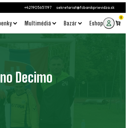
+421905651197
sekretariat@fcbanikprievidza.sk
0
penky
Multimédiá
Bazár
Eshop
ano Decimo