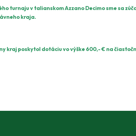
ho turnaju v talianskom Azzano Decimo sme sa zúčas
ávneho kraja.
 kraj poskytol dotáciu vo výške 600,- € na čiasto