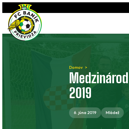
Preskočiť
na
obsah
Domov
Medzinárodn
2019
6. júna 2019
Mládež