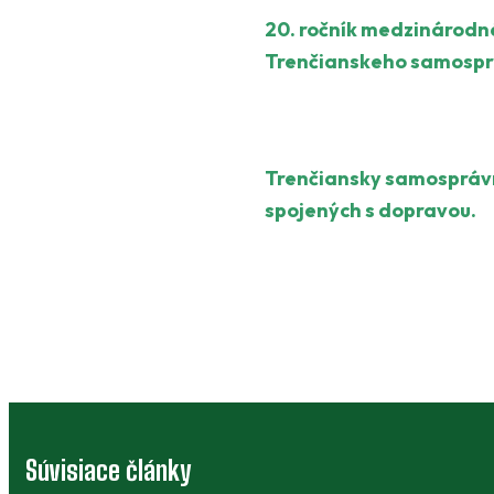
20. ročník medzinárodné
Trenčianskeho samospr
Trenčiansky samosprávny
spojených s dopravou.
Súvisiace články