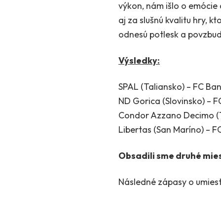
výkon, nám išlo o emócie a
aj za slušnú kvalitu hry, k
odnesú potlesk a povzbud
Výsledky:
SPAL (Taliansko) – FC Ban
ND Gorica (Slovinsko) – FC
Condor Azzano Decimo (Ta
Libertas (San Maríno) – F
Obsadili sme druhé mies
Následné zápasy o umiestn