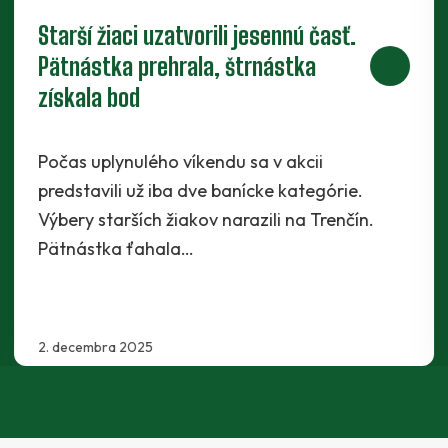
Starší žiaci uzatvorili jesennú časť.
Pätnástka prehrala, štrnástka
získala bod
Počas uplynulého víkendu sa v akcii
predstavili už iba dve banícke kategórie.
Výbery starších žiakov narazili na Trenčín.
Pätnástka ťahala…
2. decembra 2025