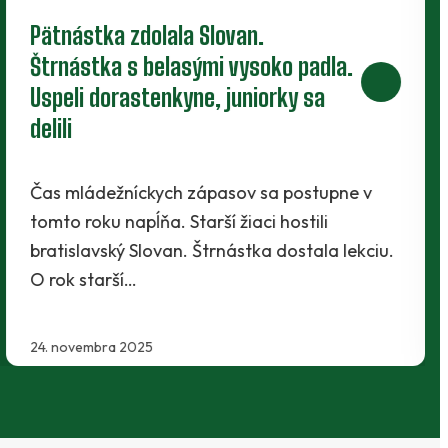
Pätnástka zdolala Slovan.
Štrnástka s belasými vysoko padla.
Uspeli dorastenkyne, juniorky sa
delili
Čas mládežníckych zápasov sa postupne v
tomto roku napĺňa. Starší žiaci hostili
bratislavský Slovan. Štrnástka dostala lekciu.
O rok starší…
24. novembra 2025