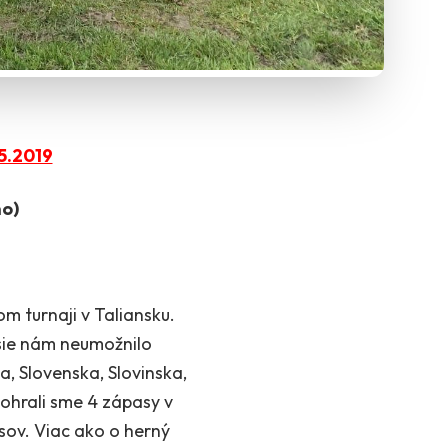
5.2019
o)
m turnaji v Taliansku.
asie nám neumožnilo
a, Slovenska, Slovinska,
ohrali sme 4 zápasy v
asov. Viac ako o herný