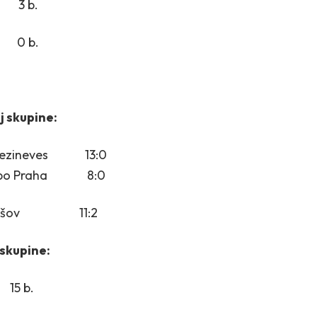
 3 b.
0 b.
j skupine:
J Brezineves 13:0
 Tempo Praha 8:0
– Benešov 11:2
 skupine:
 15 b.