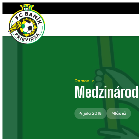
Preskočiť
na
obsah
Domov
Medzinárodn
4. júla 2018
Mládež