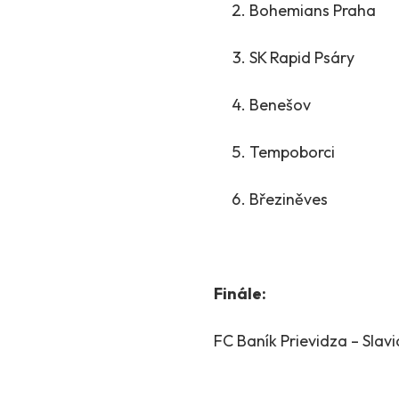
Bohemians Praha 
SK Rapid Psáry 
Benešov 6 
Tempoborci 3
Březiněves 
Finále:
FC Baník Prievidza – 