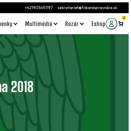
+421905651197
sekretariat@fcbanikprievidza.sk
0
penky
Multimédiá
Bazár
Eshop
ha 2018