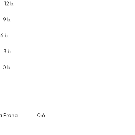
12 b.
9 b.
b.
 b.
0 b.
Slavia Praha 0:6