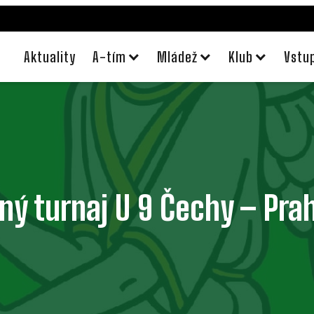
Aktuality
A-tím
Mládež
Klub
Vstu
ý turnaj U 9 Čechy – Pra