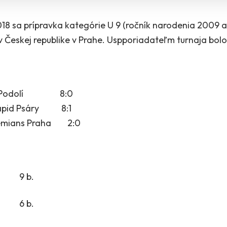
18 sa prípravka kategórie U 9 (ročník narodenia 2009 a
 Českej republike v Prahe. Uspporiadateľm turnaja bo
 AFK Podolí 8:0
 Rapid Psáry 8:1
ohemians Praha 2:0
za 9 b.
a 6 b.